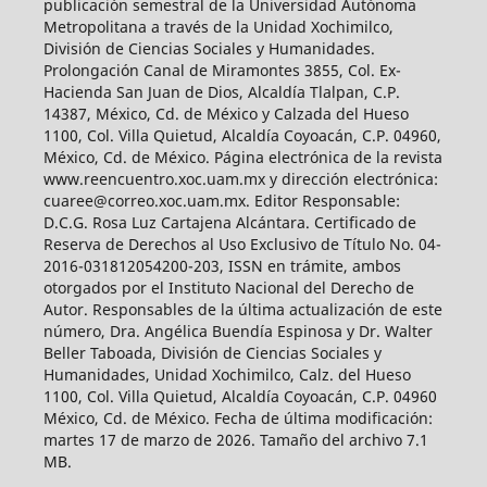
publicación semestral de la Universidad Autónoma
Metropolitana a través de la Unidad Xochimilco,
División de Ciencias Sociales y Humanidades.
Prolongación Canal de Miramontes 3855, Col. Ex-
Hacienda San Juan de Dios, Alcaldía Tlalpan, C.P.
14387, México, Cd. de México y Calzada del Hueso
1100, Col. Villa Quietud, Alcaldía Coyoacán, C.P. 04960,
México, Cd. de México. Página electrónica de la revista
www.reencuentro.xoc.uam.mx y dirección electrónica:
cuaree@correo.xoc.uam.mx. Editor Responsable:
D.C.G. Rosa Luz Cartajena Alcántara. Certificado de
Reserva de Derechos al Uso Exclusivo de Título No. 04-
2016-031812054200-203, ISSN en trámite, ambos
otorgados por el Instituto Nacional del Derecho de
Autor. Responsables de la última actualización de este
número, Dra. Angélica Buendía Espinosa y Dr. Walter
Beller Taboada, División de Ciencias Sociales y
Humanidades, Unidad Xochimilco, Calz. del Hueso
1100, Col. Villa Quietud, Alcaldía Coyoacán, C.P. 04960
México, Cd. de México. Fecha de última modificación:
martes 17 de marzo de 2026. Tamaño del archivo 7.1
MB.