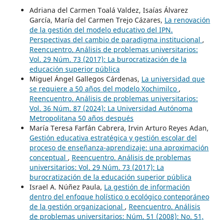
Adriana del Carmen Toalá Valdez, Isaías Álvarez
García, María del Carmen Trejo Cázares,
La renovación
de la gestión del modelo educativo del IPN.
Perspectivas del cambio de paradigma institucional
,
Reencuentro. Análisis de problemas universitarios:
Vol. 29 Núm. 73 (2017): La burocratización de la
educación superior pública
Miguel Ángel Gallegos Cárdenas,
La universidad que
se requiere a 50 años del modelo Xochimilco
,
Reencuentro. Análisis de problemas universitarios:
Vol. 36 Núm. 87 (2024): La Universidad Autónoma
Metropolitana 50 años después
María Teresa Farfán Cabrera, Irvin Arturo Reyes Adan,
Gestión educativa estratégica y gestión escolar del
proceso de enseñanza-aprendizaje: una aproximación
conceptual
,
Reencuentro. Análisis de problemas
universitarios: Vol. 29 Núm. 73 (2017): La
burocratización de la educación superior pública
Israel A. Núñez Paula,
La gestión de información
dentro del enfoque holístico o ecológico conteporáneo
de la gestión organizacional
,
Reencuentro. Análisis
de problemas universitarios: Núm. 51 (2008): No. 51,