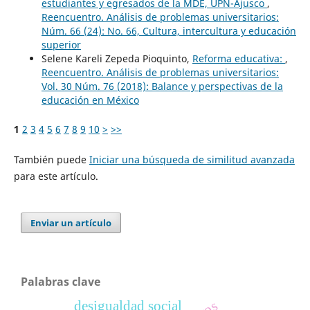
estudiantes y egresados de la MDE, UPN-Ajusco
,
Reencuentro. Análisis de problemas universitarios:
Núm. 66 (24): No. 66, Cultura, intercultura y educación
superior
Selene Kareli Zepeda Pioquinto,
Reforma educativa:
,
Reencuentro. Análisis de problemas universitarios:
Vol. 30 Núm. 76 (2018): Balance y perspectivas de la
educación en México
1
2
3
4
5
6
7
8
9
10
>
>>
También puede
Iniciar una búsqueda de similitud avanzada
para este artículo.
Enviar un artículo
Palabras clave
desigualdad social