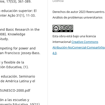
Licencia
mie, 17(53), 361-389.
 educación superior: El
Derechos de autor 2023 Reencuentro
nter Ação 31(1), 11-33.
Análisis de problemas universitarios
 and Basic Research in the
(2008). Knowledge
Esta obra está bajo una licencia
tudy.
internacional
Creative Commons
Atribución-NoComercial-CompartirIg
Competing for power and
an Francisco: Jossey-Bass.
4.0
.
 y flexible de la
ión Educativa, (1).
la educación. Seminario
 de América Latina y el
%25UNESCO-2000.pdf
ión a las escuelas y
opuesta Educativa, 10(21).