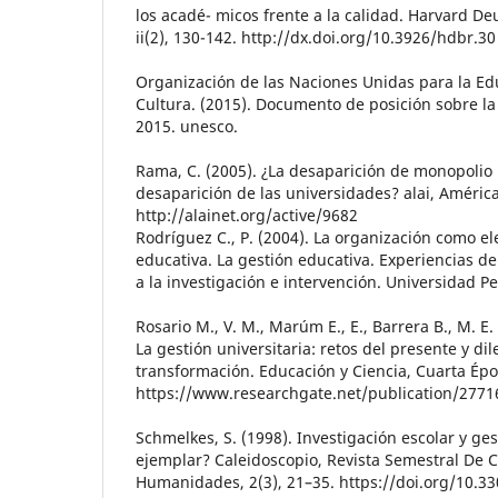
los acadé- micos frente a la calidad. Harvard D
ii(2), 130-142. http://dx.doi.org/10.3926/hdbr.30
Organización de las Naciones Unidas para la Edu
Cultura. (2015). Documento de posición sobre l
2015. unesco.
Rama, C. (2005). ¿La desaparición de monopolio u
desaparición de las universidades? alai, Améric
http://alainet.org/active/9682
Rodríguez C., P. (2004). La organización como e
educativa. La gestión educativa. Experiencias d
a la investigación e intervención. Universidad P
Rosario M., V. M., Marúm E., E., Barrera B., M. E.
La gestión universitaria: retos del presente y di
transformación. Educación y Ciencia, Cuarta Épo
https://www.researchgate.net/publication/277
Schmelkes, S. (1998). Investigación escolar y ge
ejemplar? Caleidoscopio, Revista Semestral De C
Humanidades, 2(3), 21–35. https://doi.org/10.3