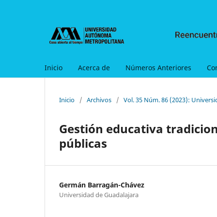
Inicio
Acerca de
Números Anteriores
Co
Inicio
/
Archivos
/
Vol. 35 Núm. 86 (2023): Univers
Gestión educativa tradicion
públicas
Germán Barragán-Chávez
Universidad de Guadalajara