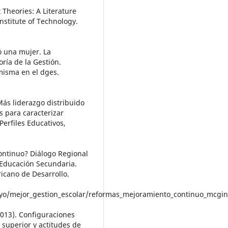
 Theories: A Literature
stitute of Technology.
ó una mujer. La
oría de la Gestión.
 misma en el dges.
Más liderazgo distribuido
s para caracterizar
Perfiles Educativos,
ontinuo? Diálogo Regional
 Educación Secundaria.
ricano de Desarrollo.
oyo/mejor_gestion_escolar/reformas_mejoramiento_continuo_mcgin
(2013). Configuraciones
 superior y actitudes de