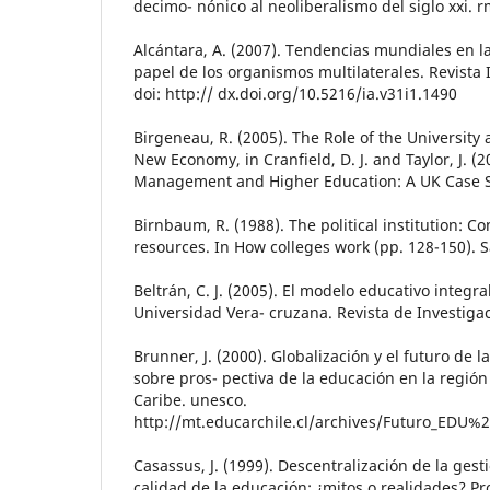
decimo- nónico al neoliberalismo del siglo xxi. r
Alcántara, A. (2007). Tendencias mundiales en la
papel de los organismos multilaterales. Revista I
doi: http:// dx.doi.org/10.5216/ia.v31i1.1490
Birgeneau, R. (2005). The Role of the University
New Economy, in Cranfield, D. J. and Taylor, J. 
Management and Higher Education: A UK Case S
Birnbaum, R. (1988). The political institution: 
resources. In How colleges work (pp. 128-150). S
Beltrán, C. J. (2005). El modelo educativo integral
Universidad Vera- cruzana. Revista de Investigac
Brunner, J. (2000). Globalización y el futuro de 
sobre pros- pectiva de la educación en la región
Caribe. unesco.
http://mt.educarchile.cl/archives/Futuro_EDU
Casassus, J. (1999). Descentralización de la gest
calidad de la educación: ¿mitos o realidades? Pr