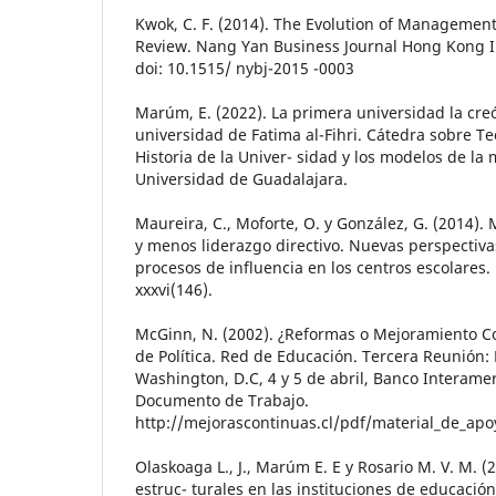
Kwok, C. F. (2014). The Evolution of Management
Review. Nang Yan Business Journal Hong Kong In
doi: 10.1515/ nybj-2015 -0003
Marúm, E. (2022). La primera universidad la cre
universidad de Fatima al-Fihri. Cátedra sobre Te
Historia de la Univer- sidad y los modelos de la
Universidad de Guadalajara.
Maureira, C., Moforte, O. y González, G. (2014). 
y menos liderazgo directivo. Nuevas perspectiva
procesos de influencia en los centros escolares. 
xxxvi(146).
McGinn, N. (2002). ¿Reformas o Mejoramiento C
de Política. Red de Educación. Tercera Reunión:
Washington, D.C, 4 y 5 de abril, Banco Interame
Documento de Trabajo.
http://mejorascontinuas.cl/pdf/material_de_ap
Olaskoaga L., J., Marúm E. E y Rosario M. V. M. 
estruc- turales en las instituciones de educación