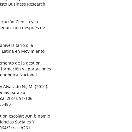
eusto Business Research,
cación Ciencia y la
a educación después de
niversitario o la
a Latina en Movimiento.
lemento de la gestión
e formación y aportaciones
edagógica Nacional.
 y Alvarado N., M. (2010).
lemas para su
ca. 2(37), 91-106
165485
stión escolar: ¿Un binomio
iencias Sociales Y
3064/3crscsh261