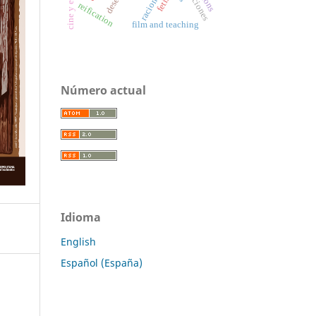
racionality
fetish
reification
film and teaching
Número actual
Idioma
English
Español (España)