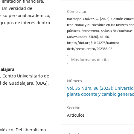
limitación financiera,
la Universidad de
Cómo citar
e su personal académico,
Barragán-Chávez, G. (2023). Gestión educa
 grupos de interés dentro
tradicional y burocrática en las universida
públicas.
Reencuentro. Análisis De Problemas
Universitarios
,
35
(86), 41–66.
https://doi.org/10.24275/uamxoc-
dcsh/reencuentro/202386-02
Más formatos de cita
alajara
. Centro Universitario de
Número
d de Guadalajara, (UDG).
Vol. 35 Núm. 86 (2023): Universid
planta docente y cambio generac
Sección
Artículos
México. Del liberalismo