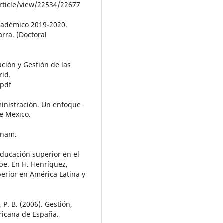
article/view/22534/22677
académico 2019-2020.
rra. (Doctoral
ación y Gestión de las
rid.
.pdf
dministración. Un enfoque
e México.
unam.
educación superior en el
ibe. En H. Henríquez,
perior en América Latina y
, P. B. (2006). Gestión,
ricana de España.