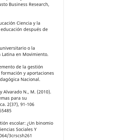
eusto Business Research,
cación Ciencia y la
a educación después de
niversitario o la
a Latina en Movimiento.
lemento de la gestión
e formación y aportaciones
edagógica Nacional.
 y Alvarado N., M. (2010).
lemas para su
ca. 2(37), 91-106
165485
stión escolar: ¿Un binomio
iencias Sociales Y
3064/3crscsh261