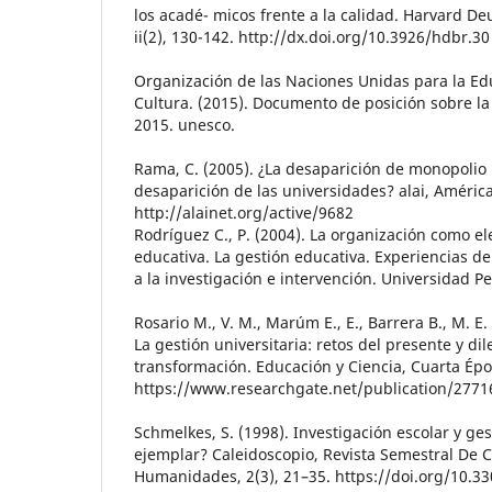
los acadé- micos frente a la calidad. Harvard D
ii(2), 130-142. http://dx.doi.org/10.3926/hdbr.30
Organización de las Naciones Unidas para la Edu
Cultura. (2015). Documento de posición sobre l
2015. unesco.
Rama, C. (2005). ¿La desaparición de monopolio u
desaparición de las universidades? alai, Améric
http://alainet.org/active/9682
Rodríguez C., P. (2004). La organización como e
educativa. La gestión educativa. Experiencias d
a la investigación e intervención. Universidad P
Rosario M., V. M., Marúm E., E., Barrera B., M. E.
La gestión universitaria: retos del presente y di
transformación. Educación y Ciencia, Cuarta Épo
https://www.researchgate.net/publication/277
Schmelkes, S. (1998). Investigación escolar y ge
ejemplar? Caleidoscopio, Revista Semestral De C
Humanidades, 2(3), 21–35. https://doi.org/10.3