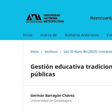
Inicio
Acerca de
Números Anteriores
Co
Inicio
/
Archivos
/
Vol. 35 Núm. 86 (2023): Univers
Gestión educativa tradicion
públicas
Germán Barragán-Chávez
Universidad de Guadalajara