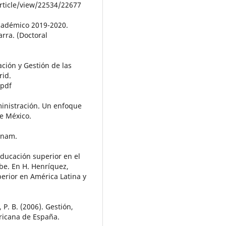
article/view/22534/22677
académico 2019-2020.
rra. (Doctoral
ación y Gestión de las
rid.
.pdf
dministración. Un enfoque
e México.
unam.
educación superior en el
ibe. En H. Henríquez,
perior en América Latina y
, P. B. (2006). Gestión,
ricana de España.