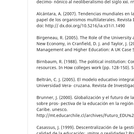
decimo- nónico al neoliberalismo del siglo xxi. r
Alcántara, A. (2007). Tendencias mundiales en la
papel de los organismos multilaterales. Revista I
doi: http:// dx.doi.org/10.5216/ia.v31i1.1490
Birgeneau, R. (2005). The Role of the University
New Economy, in Cranfield, D. J. and Taylor, J. 
Management and Higher Education: A UK Case S
Birnbaum, R. (1988). The political institution: 
resources. In How colleges work (pp. 128-150). S
Beltrán, C. J. (2005). El modelo educativo integral
Universidad Vera- cruzana. Revista de Investigac
Brunner, J. (2000). Globalización y el futuro de 
sobre pros- pectiva de la educación en la región
Caribe. unesco.
http://mt.educarchile.cl/archives/Futuro_EDU
Casassus, J. (1999). Descentralización de la gest
calidad de la educación: ¿mitos o realidades? Pr