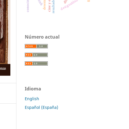
desigualdad social
fetish
Número actual
Idioma
English
Español (España)