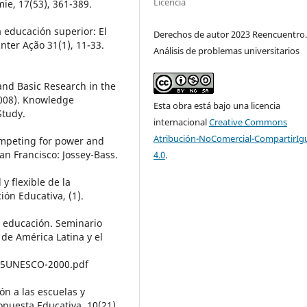
Licencia
mie, 17(53), 361-389.
 educación superior: El
Derechos de autor 2023 Reencuentro
nter Ação 31(1), 11-33.
Análisis de problemas universitarios
 and Basic Research in the
(2008). Knowledge
Esta obra está bajo una licencia
tudy.
internacional
Creative Commons
Atribución-NoComercial-CompartirIg
Competing for power and
an Francisco: Jossey-Bass.
4.0
.
 y flexible de la
ión Educativa, (1).
la educación. Seminario
 de América Latina y el
%25UNESCO-2000.pdf
ión a las escuelas y
opuesta Educativa, 10(21).