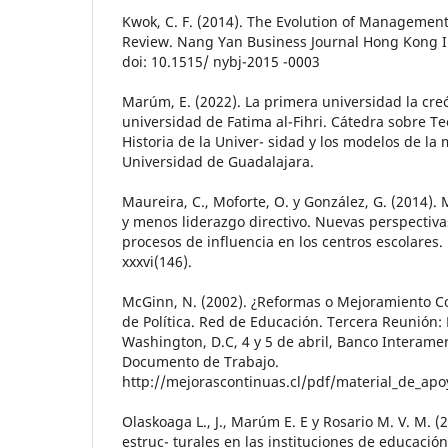
Kwok, C. F. (2014). The Evolution of Management
Review. Nang Yan Business Journal Hong Kong In
doi: 10.1515/ nybj-2015 -0003
Marúm, E. (2022). La primera universidad la cre
universidad de Fatima al-Fihri. Cátedra sobre Te
Historia de la Univer- sidad y los modelos de la
Universidad de Guadalajara.
Maureira, C., Moforte, O. y González, G. (2014). 
y menos liderazgo directivo. Nuevas perspectiva
procesos de influencia en los centros escolares. 
xxxvi(146).
McGinn, N. (2002). ¿Reformas o Mejoramiento C
de Política. Red de Educación. Tercera Reunión:
Washington, D.C, 4 y 5 de abril, Banco Interame
Documento de Trabajo.
http://mejorascontinuas.cl/pdf/material_de_ap
Olaskoaga L., J., Marúm E. E y Rosario M. V. M. 
estruc- turales en las instituciones de educación