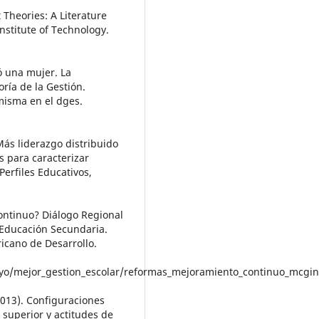
 Theories: A Literature
stitute of Technology.
ó una mujer. La
oría de la Gestión.
 misma en el dges.
Más liderazgo distribuido
s para caracterizar
Perfiles Educativos,
ontinuo? Diálogo Regional
 Educación Secundaria.
ricano de Desarrollo.
oyo/mejor_gestion_escolar/reformas_mejoramiento_continuo_mcgin
(2013). Configuraciones
 superior y actitudes de