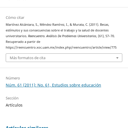
Cómo citar
Martínez Alcántara, S., Méndez Ramírez, I., & Murata, C. (2011). Becas,
estímulos y sus consecuencias sobre el trabajo y la salud de docentes
universitarios.
Reencuentro. Análisis De Problemas Universitarios
, (61), 57–70.
Recuperado a partir de
https://reencuentro.xoc.uam.mx/index.php/reencuentro/article/view/775
Más formatos de cita
Número
Núm. 61 (2011): No. 61, Estudios sobre educación
Sección
Artículos
Artículos similares