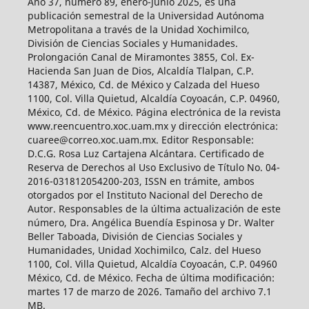
Año 37, número 89, enero-junio 2025, es una
publicación semestral de la Universidad Autónoma
Metropolitana a través de la Unidad Xochimilco,
División de Ciencias Sociales y Humanidades.
Prolongación Canal de Miramontes 3855, Col. Ex-
Hacienda San Juan de Dios, Alcaldía Tlalpan, C.P.
14387, México, Cd. de México y Calzada del Hueso
1100, Col. Villa Quietud, Alcaldía Coyoacán, C.P. 04960,
México, Cd. de México. Página electrónica de la revista
www.reencuentro.xoc.uam.mx y dirección electrónica:
cuaree@correo.xoc.uam.mx. Editor Responsable:
D.C.G. Rosa Luz Cartajena Alcántara. Certificado de
Reserva de Derechos al Uso Exclusivo de Título No. 04-
2016-031812054200-203, ISSN en trámite, ambos
otorgados por el Instituto Nacional del Derecho de
Autor. Responsables de la última actualización de este
número, Dra. Angélica Buendía Espinosa y Dr. Walter
Beller Taboada, División de Ciencias Sociales y
Humanidades, Unidad Xochimilco, Calz. del Hueso
1100, Col. Villa Quietud, Alcaldía Coyoacán, C.P. 04960
México, Cd. de México. Fecha de última modificación:
martes 17 de marzo de 2026. Tamaño del archivo 7.1
MB.