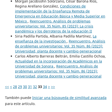
Morgan Jacobsohn Solórzano, César Barona Ríos,
Regina Arellano González,
Condiciones de
implementación de la Enseñanza Remota de
Emergencia en Educación Básica y Media Superior en
México
,
Reencuentro. Análisis de problemas
universitarios: Vol. 35 Núm. 85 (2023): La crisis
pandémica y los derroteros de la educación II
Siria Padilla Partida, Albania Padilla Martínez,
La
enseñanza de la investigación
,
Reencuentro. Análisis
de problemas universitarios: Vol. 35 Núm. 86 (2023):
Universidad, planta docente y cambio generacional
Carlos Alberto Barreras Beltrán, Emilia Castillo Ochoa,
Actualidad en la incorporación de Académicos en la
Universidad de Sonora
,
Reencuentro. Análisis de
problemas universitarios: Vol. 35 Núm. 86 (2023):
Universidad, planta docente y cambio generacional
<<
<
28
29
30
31
32
33
34
>
>>
También puede
Iniciar una búsqueda de similitud avanzada
para este artículo.