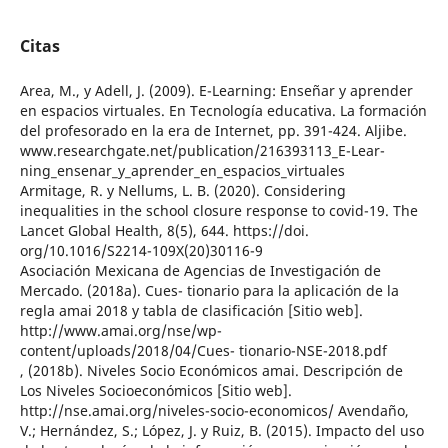
Citas
Area, M., y Adell, J. (2009). E-Learning: Enseñar y aprender
en espacios virtuales. En Tecnología educativa. La formación
del profesorado en la era de Internet, pp. 391-424. Aljibe.
www.researchgate.net/publication/216393113_E-Lear-
ning_ensenar_y_aprender_en_espacios_virtuales
Armitage, R. y Nellums, L. B. (2020). Considering
inequalities in the school closure response to covid-19. The
Lancet Global Health, 8(5), 644. https://doi.
org/10.1016/S2214-109X(20)30116-9
Asociación Mexicana de Agencias de Investigación de
Mercado. (2018a). Cues- tionario para la aplicación de la
regla amai 2018 y tabla de clasificación [Sitio web].
http://www.amai.org/nse/wp-
content/uploads/2018/04/Cues- tionario-NSE-2018.pdf
, (2018b). Niveles Socio Económicos amai. Descripción de
Los Niveles Socioeconómicos [Sitio web].
http://nse.amai.org/niveles-socio-economicos/ Avendaño,
V.; Hernández, S.; López, J. y Ruiz, B. (2015). Impacto del uso