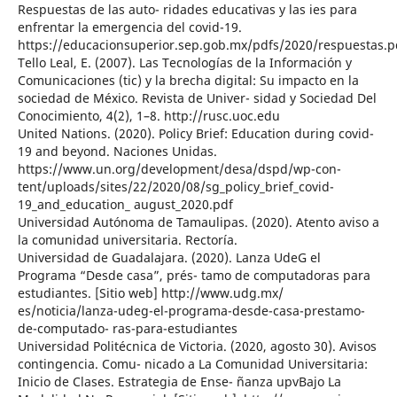
Respuestas de las auto- ridades educativas y las ies para
enfrentar la emergencia del covid-19.
https://educacionsuperior.sep.gob.mx/pdfs/2020/respuestas.p
Tello Leal, E. (2007). Las Tecnologías de la Información y
Comunicaciones (tic) y la brecha digital: Su impacto en la
sociedad de México. Revista de Univer- sidad y Sociedad Del
Conocimiento, 4(2), 1–8. http://rusc.uoc.edu
United Nations. (2020). Policy Brief: Education during covid-
19 and beyond. Naciones Unidas.
https://www.un.org/development/desa/dspd/wp-con-
tent/uploads/sites/22/2020/08/sg_policy_brief_covid-
19_and_education_ august_2020.pdf
Universidad Autónoma de Tamaulipas. (2020). Atento aviso a
la comunidad universitaria. Rectoría.
Universidad de Guadalajara. (2020). Lanza UdeG el
Programa “Desde casa”, prés- tamo de computadoras para
estudiantes. [Sitio web] http://www.udg.mx/
es/noticia/lanza-udeg-el-programa-desde-casa-prestamo-
de-computado- ras-para-estudiantes
Universidad Politécnica de Victoria. (2020, agosto 30). Avisos
contingencia. Comu- nicado a La Comunidad Universitaria:
Inicio de Clases. Estrategia de Ense- ñanza upvBajo La