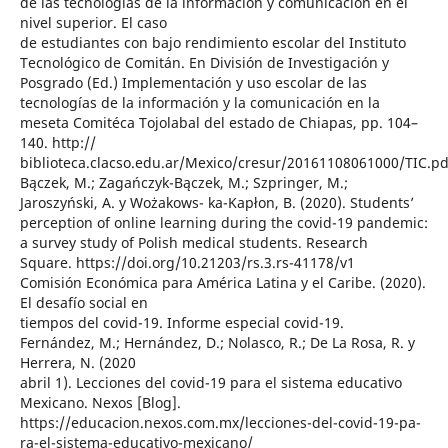
de las tecnologías de la información y comunicación en el
nivel superior. El caso
de estudiantes con bajo rendimiento escolar del Instituto
Tecnológico de Comitán. En División de Investigación y
Posgrado (Ed.) Implementación y uso escolar de las
tecnologías de la información y la comunicación en la
meseta Comitéca Tojolabal del estado de Chiapas, pp. 104–
140. http://
biblioteca.clacso.edu.ar/Mexico/cresur/20161108061000/TIC.pd
Bączek, M.; Zagańczyk-Bączek, M.; Szpringer, M.;
Jaroszyński, A. y Wożakows- ka-Kapłon, B. (2020). Students’
perception of online learning during the covid-19 pandemic:
a survey study of Polish medical students. Research
Square. https://doi.org/10.21203/rs.3.rs-41178/v1
Comisión Económica para América Latina y el Caribe. (2020).
El desafío social en
tiempos del covid-19. Informe especial covid-19.
Fernández, M.; Hernández, D.; Nolasco, R.; De La Rosa, R. y
Herrera, N. (2020
abril 1). Lecciones del covid-19 para el sistema educativo
Mexicano. Nexos [Blog].
https://educacion.nexos.com.mx/lecciones-del-covid-19-pa-
ra-el-sistema-educativo-mexicano/