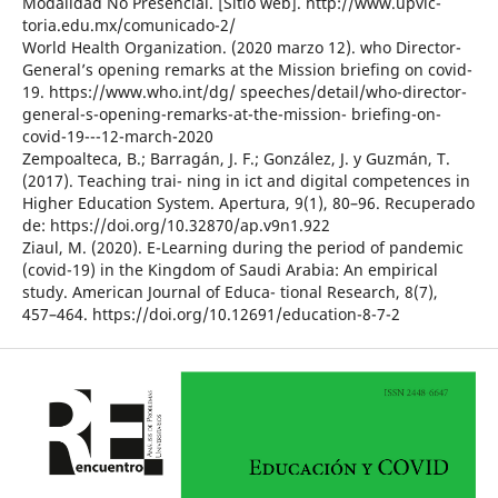
Modalidad No Presencial. [Sitio web]. http://www.upvic-
toria.edu.mx/comunicado-2/
World Health Organization. (2020 marzo 12). who Director-
General’s opening remarks at the Mission briefing on covid-
19. https://www.who.int/dg/ speeches/detail/who-director-
general-s-opening-remarks-at-the-mission- briefing-on-
covid-19---12-march-2020
Zempoalteca, B.; Barragán, J. F.; González, J. y Guzmán, T.
(2017). Teaching trai- ning in ict and digital competences in
Higher Education System. Apertura, 9(1), 80–96. Recuperado
de: https://doi.org/10.32870/ap.v9n1.922
Ziaul, M. (2020). E-Learning during the period of pandemic
(covid-19) in the Kingdom of Saudi Arabia: An empirical
study. American Journal of Educa- tional Research, 8(7),
457–464. https://doi.org/10.12691/education-8-7-2