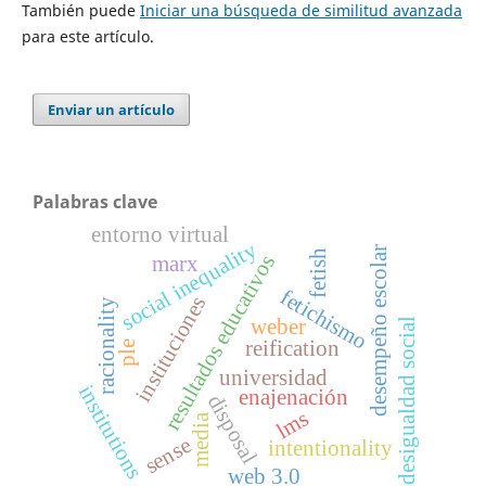
También puede
Iniciar una búsqueda de similitud avanzada
para este artículo.
Enviar un artículo
Palabras clave
entorno virtual
social inequality
desempeño escolar
fetish
resultados educativos
marx
fetichismo
instituciones
racionality
weber
desigualdad social
reification
ple
universidad
institutions
enajenación
disposal
lms
media
sense
intentionality
web 3.0