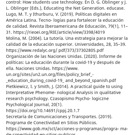
control: How students use technology. En D. G. Oblinger y J.
L. Oblinger (Eds.), Educating the Net Generation. educase.
Lugo, M. T. y Ithurburu, V. (2019). Políticas digitales en
América Latina. Tecno- logías para fortalecer la educación
de calidad. Revista Iberoamericana de Educación, 79(1), 11–
31. https://rieoei.org/RIE/article/view/3398/4019
Molina, M. (2004). La tutoría. Una estrategia para mejorar la
calidad de la educación superior. Universidades, 28, 35–39.
https://www.redalyc.org/ pdf/373/37302805.pdf
Organización de las Naciones Unidas. (2020). Informe de
políticas: La educación durante la covid-19 y después de
ella. Naciones Unidas. https://www.
un.org/sites/un2.un.org/files/policy_brief_-
_education_during_covid-19_ and_beyond_spanish.pdf
Pietkiewicz, I. y Smith, J. (2014). A practical guide to using
Interpretative Phenome- nological Analysis in qualitative
research psychology. Czasopismo Psycho- logiczne
Psychological Journal, 20(1).
https://doi.org/10.14691/cppj.20.1.7
Secretaría de Comunicaciones y Transportes. (2019).
Programa de Conectividad en Sitios Públicos.
https://www.gob.mx/sct/acciones-y-programas/progra- ma-
de-conectividad-en-sitios-publicos