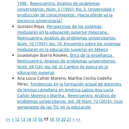
1990
,
Reencuentro. Análisis de problemas
universitarios: Núm. 5 (1992): No. 5, Universidad y
producción de conocimientos: ¿Hacia dónde va la
docencia universitaria?
Gustavo Rojas,
Perspectivas de los sistemas
modulares en la educación superior mexicana
,
Reencuentro. Análisis de problemas universitarios:
Núm. 10 (1993): No. 10, Encuentro sobre los sistemas
modulares en la educación superior en México
Guadalupe Ibarra Rosales,
Ética de la enseñanza
,
Reencuentro. Análisis de problemas universitarios:
Núm. 68 (24): No. 68, El Cambio de época en la
educación superior
Ana Lucía Cañón Moreno, Martha Cecilia Cedeño
Pérez,
Tendencias en la formación actual de docentes
de lengua castellana en América Latina Ana Lucía
Cañón Moreno y Martha
,
Reencuentro. Análisis de
problemas universitarios: Vol. 28 Núm. 72 (2016): Usos
apropiados de las TIC en la educación
<<
<
12
13
14
15
16
17
18
19
20
21
>
>>