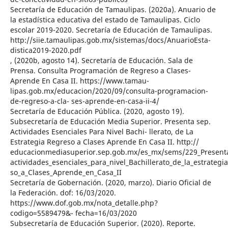
Secretaría de Educación de Tamaulipas. (2020a). Anuario de
la estadística educativa del estado de Tamaulipas. Ciclo
escolar 2019-2020. Secretaría de Educación de Tamaulipas.
http://siie.tamaulipas.gob.mx/sistemas/docs/AnuarioEsta-
distica2019-2020.pdf
, (2020b, agosto 14). Secretaría de Educación. Sala de
Prensa. Consulta Programación de Regreso a Clases-
Aprende En Casa II. https://www.tamau-
lipas.gob.mx/educacion/2020/09/consulta-programacion-
de-regreso-a-cla- ses-aprende-en-casa-ii-4/
Secretaría de Educación Pública. (2020, agosto 19).
Subsecretaría de Educación Media Superior. Presenta sep.
Actividades Esenciales Para Nivel Bachi- llerato, de La
Estrategia Regreso a Clases Aprende En Casa II. http://
educacionmediasuperior.sep.gob.mx/es_mx/sems/229_Present
actividades_esenciales_para_nivel_Bachillerato_de_la_estrategi
so_a_Clases_Aprende_en_Casa_II
Secretaría de Gobernación. (2020, marzo). Diario Oficial de
la Federación. dof: 16/03/2020.
https://www.dof.gob.mx/nota_detalle.php?
codigo=5589479&- fecha=16/03/2020
Subsecretaría de Educación Superior. (2020). Reporte.