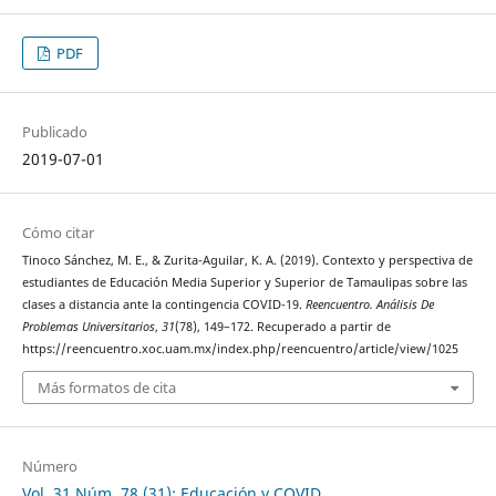
PDF
Publicado
2019-07-01
Cómo citar
Tinoco Sánchez, M. E., & Zurita-Aguilar, K. A. (2019). Contexto y perspectiva de
estudiantes de Educación Media Superior y Superior de Tamaulipas sobre las
clases a distancia ante la contingencia COVID-19.
Reencuentro. Análisis De
Problemas Universitarios
,
31
(78), 149–172. Recuperado a partir de
https://reencuentro.xoc.uam.mx/index.php/reencuentro/article/view/1025
Más formatos de cita
Número
Vol. 31 Núm. 78 (31): Educación y COVID