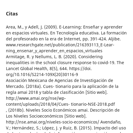
Citas
Area, M., y Adell, J. (2009). E-Learning: Enseñar y aprender
en espacios virtuales. En Tecnología educativa. La formación
del profesorado en la era de Internet, pp. 391-424. Aljibe.
www.researchgate.net/publication/216393113_E-Lear-
ning_ensenar_y_aprender_en_espacios_virtuales
Armitage, R. y Nellums, L. B. (2020). Considering
inequalities in the school closure response to covid-19. The
Lancet Global Health, 8(5), 644. https://doi.
org/10.1016/S2214-109X(20)30116-9
Asociación Mexicana de Agencias de Investigación de
Mercado. (2018a). Cues- tionario para la aplicación de la
regla amai 2018 y tabla de clasificación [Sitio web].
http://www.amai.org/nse/wp-
content/uploads/2018/04/Cues- tionario-NSE-2018.pdf
, (2018b). Niveles Socio Económicos amai. Descripción de
Los Niveles Socioeconómicos [Sitio web].
http://nse.amai.org/niveles-socio-economicos/ Avendaño,
V.; Hernández, S.; López, J. y Ruiz, B. (2015). Impacto del uso