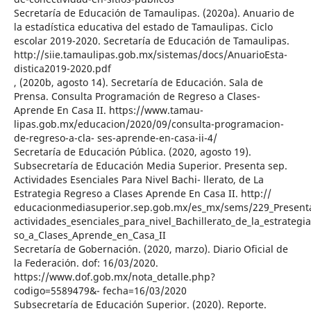
Secretaría de Educación de Tamaulipas. (2020a). Anuario de
la estadística educativa del estado de Tamaulipas. Ciclo
escolar 2019-2020. Secretaría de Educación de Tamaulipas.
http://siie.tamaulipas.gob.mx/sistemas/docs/AnuarioEsta-
distica2019-2020.pdf
, (2020b, agosto 14). Secretaría de Educación. Sala de
Prensa. Consulta Programación de Regreso a Clases-
Aprende En Casa II. https://www.tamau-
lipas.gob.mx/educacion/2020/09/consulta-programacion-
de-regreso-a-cla- ses-aprende-en-casa-ii-4/
Secretaría de Educación Pública. (2020, agosto 19).
Subsecretaría de Educación Media Superior. Presenta sep.
Actividades Esenciales Para Nivel Bachi- llerato, de La
Estrategia Regreso a Clases Aprende En Casa II. http://
educacionmediasuperior.sep.gob.mx/es_mx/sems/229_Present
actividades_esenciales_para_nivel_Bachillerato_de_la_estrategi
so_a_Clases_Aprende_en_Casa_II
Secretaría de Gobernación. (2020, marzo). Diario Oficial de
la Federación. dof: 16/03/2020.
https://www.dof.gob.mx/nota_detalle.php?
codigo=5589479&- fecha=16/03/2020
Subsecretaría de Educación Superior. (2020). Reporte.