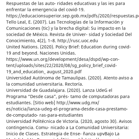
Respuestas de las auto- ridades educativas y las ies para
enfrentar la emergencia del covid-19.
https://educacionsuperior.sep.gob.mx/pdfs/2020/respuestas.p
Tello Leal, E. (2007). Las Tecnologías de la Información y
Comunicaciones (tic) y la brecha digital: Su impacto en la
sociedad de México. Revista de Univer- sidad y Sociedad Del
Conocimiento, 4(2), 1–8. http://rusc.uoc.edu
United Nations. (2020). Policy Brief: Education during covid-
19 and beyond. Naciones Unidas.
https://www.un.org/development/desa/dspd/wp-con-
tent/uploads/sites/22/2020/08/sg_policy_brief_covid-
19_and_education_ august_2020.pdf
Universidad Autónoma de Tamaulipas. (2020). Atento aviso a
la comunidad universitaria. Rectoría.
Universidad de Guadalajara. (2020). Lanza UdeG el
Programa “Desde casa”, prés- tamo de computadoras para
estudiantes. [Sitio web] http://www.udg.mx/
es/noticia/lanza-udeg-el-programa-desde-casa-prestamo-
de-computado- ras-para-estudiantes
Universidad Politécnica de Victoria. (2020, agosto 30). Avisos
contingencia. Comu- nicado a La Comunidad Universitaria:
Inicio de Clases. Estrategia de Ense- ñanza upvBajo La