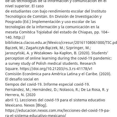
de las tecnologías de la información y comunicación en el
nivel superior. El caso
de estudiantes con bajo rendimiento escolar del Instituto
Tecnológico de Comitán. En División de Investigación y
Posgrado (Ed.) Implementación y uso escolar de las
tecnologías de la información y la comunicación en la
meseta Comitéca Tojolabal del estado de Chiapas, pp. 104–
140. http://
biblioteca.clacso.edu.ar/Mexico/cresur/20161108061000/TIC.pd
Bączek, M.; Zagańczyk-Bączek, M.; Szpringer, M.;
Jaroszyński, A. y Wożakows- ka-Kapłon, B. (2020). Students’
perception of online learning during the covid-19 pandemic:
a survey study of Polish medical students. Research
Square. https://doi.org/10.21203/rs.3.rs-41178/v1
Comisión Económica para América Latina y el Caribe. (2020).
El desafío social en
tiempos del covid-19. Informe especial covid-19.
Fernández, M.; Hernández, D.; Nolasco, R.; De La Rosa, R. y
Herrera, N. (2020
abril 1). Lecciones del covid-19 para el sistema educativo
Mexicano. Nexos [Blog].
https://educacion.nexos.com.mx/lecciones-del-covid-19-pa-
ra-el-sistema-educativo-mexicano/