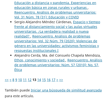
Educación a distancia y pandemia. Experiencias en
educación básica en zonas rurales y urbanas
,
Reencuentro. Análisis de problemas universitarios:
Vol. 31 Núm. 78 (31): Educación y COVID
Sergio Alejandro Méndez Cárdenas,
Espacio y tiempo
frente al distanciamiento social y las aulas virtuales
universitarias. ¿La verdadera realidad o nueva
realidad?
,
Reencuentro. Análisis de problemas
universitarios: Vol. 32 Núm. 79 (2020): Violencias de
género en las universidades: activismos feministas y
respuestas institucionales I
Alejandro Cerda, Ma. del Consuelo Chapela Mendoza,
Ethos, conocimiento y sociedad
,
Reencuentro. Análisis
de problemas universitarios: Núm. 57 (2010): No. 57,
Ética
<<
<
8
9
10
11
12
13
14
15
16
17
>
>>
También puede
Iniciar una búsqueda de similitud avanzada
para este artículo.