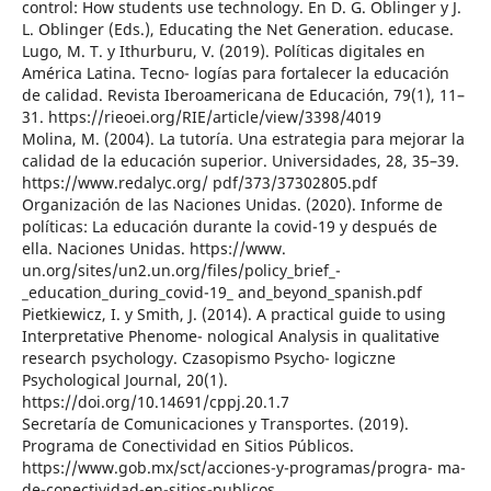
control: How students use technology. En D. G. Oblinger y J.
L. Oblinger (Eds.), Educating the Net Generation. educase.
Lugo, M. T. y Ithurburu, V. (2019). Políticas digitales en
América Latina. Tecno- logías para fortalecer la educación
de calidad. Revista Iberoamericana de Educación, 79(1), 11–
31. https://rieoei.org/RIE/article/view/3398/4019
Molina, M. (2004). La tutoría. Una estrategia para mejorar la
calidad de la educación superior. Universidades, 28, 35–39.
https://www.redalyc.org/ pdf/373/37302805.pdf
Organización de las Naciones Unidas. (2020). Informe de
políticas: La educación durante la covid-19 y después de
ella. Naciones Unidas. https://www.
un.org/sites/un2.un.org/files/policy_brief_-
_education_during_covid-19_ and_beyond_spanish.pdf
Pietkiewicz, I. y Smith, J. (2014). A practical guide to using
Interpretative Phenome- nological Analysis in qualitative
research psychology. Czasopismo Psycho- logiczne
Psychological Journal, 20(1).
https://doi.org/10.14691/cppj.20.1.7
Secretaría de Comunicaciones y Transportes. (2019).
Programa de Conectividad en Sitios Públicos.
https://www.gob.mx/sct/acciones-y-programas/progra- ma-
de-conectividad-en-sitios-publicos