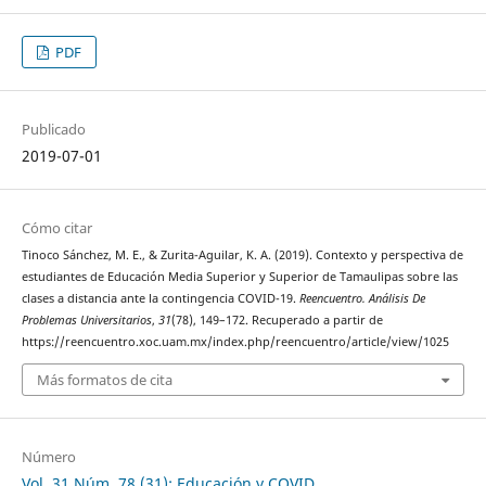
PDF
Publicado
2019-07-01
Cómo citar
Tinoco Sánchez, M. E., & Zurita-Aguilar, K. A. (2019). Contexto y perspectiva de
estudiantes de Educación Media Superior y Superior de Tamaulipas sobre las
clases a distancia ante la contingencia COVID-19.
Reencuentro. Análisis De
Problemas Universitarios
,
31
(78), 149–172. Recuperado a partir de
https://reencuentro.xoc.uam.mx/index.php/reencuentro/article/view/1025
Más formatos de cita
Número
Vol. 31 Núm. 78 (31): Educación y COVID