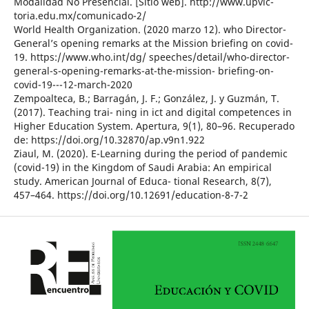
Modalidad No Presencial. [Sitio web]. http://www.upvic-
toria.edu.mx/comunicado-2/
World Health Organization. (2020 marzo 12). who Director-
General’s opening remarks at the Mission briefing on covid-
19. https://www.who.int/dg/ speeches/detail/who-director-
general-s-opening-remarks-at-the-mission- briefing-on-
covid-19---12-march-2020
Zempoalteca, B.; Barragán, J. F.; González, J. y Guzmán, T.
(2017). Teaching trai- ning in ict and digital competences in
Higher Education System. Apertura, 9(1), 80–96. Recuperado
de: https://doi.org/10.32870/ap.v9n1.922
Ziaul, M. (2020). E-Learning during the period of pandemic
(covid-19) in the Kingdom of Saudi Arabia: An empirical
study. American Journal of Educa- tional Research, 8(7),
457–464. https://doi.org/10.12691/education-8-7-2