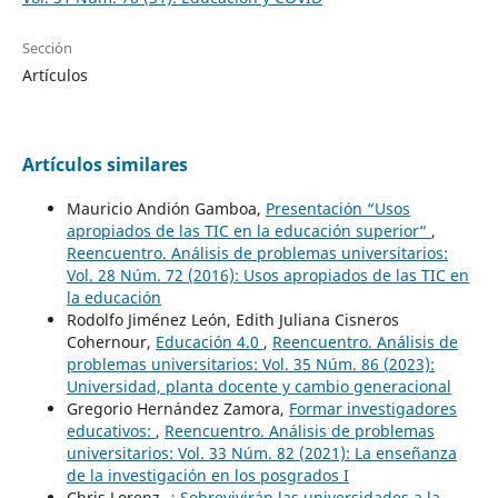
Sección
Artículos
Artículos similares
Mauricio Andión Gamboa,
Presentación “Usos
apropiados de las TIC en la educación superior“
,
Reencuentro. Análisis de problemas universitarios:
Vol. 28 Núm. 72 (2016): Usos apropiados de las TIC en
la educación
Rodolfo Jiménez León, Edith Juliana Cisneros
Cohernour,
Educación 4.0
,
Reencuentro. Análisis de
problemas universitarios: Vol. 35 Núm. 86 (2023):
Universidad, planta docente y cambio generacional
Gregorio Hernández Zamora,
Formar investigadores
educativos:
,
Reencuentro. Análisis de problemas
universitarios: Vol. 33 Núm. 82 (2021): La enseñanza
de la investigación en los posgrados I
Chris Lorenz,
¿ Sobrevivirán las universidades a la