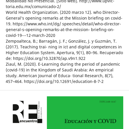
Modalidad No Presencial. [Sitio web]. http://www.upvic-
toria.edu.mx/comunicado-2/
World Health Organization. (2020 marzo 12). who Director-
General’s opening remarks at the Mission briefing on covid-
19. https://www.who.int/dg/ speeches/detail/who-director-
general-s-opening-remarks-at-the-mission- briefing-on-
covid-19---12-march-2020
Zempoalteca, B.; Barragán, J. F.; González, J. y Guzmán, T.
(2017). Teaching trai- ning in ict and digital competences in
Higher Education System. Apertura, 9(1), 80–96. Recuperado
de: https://doi.org/10.32870/ap.v9n1.922
Ziaul, M. (2020). E-Learning during the period of pandemic
(covid-19) in the Kingdom of Saudi Arabia: An empirical
study. American Journal of Educa- tional Research, 8(7),
457–464. https://doi.org/10.12691/education-8-7-2