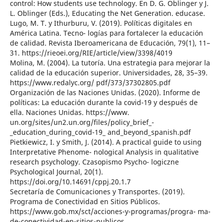
control: How students use technology. En D. G. Oblinger y J.
L. Oblinger (Eds.), Educating the Net Generation. educase.
Lugo, M. T. y Ithurburu, V. (2019). Políticas digitales en
América Latina. Tecno- logías para fortalecer la educación
de calidad. Revista Iberoamericana de Educación, 79(1), 11–
31. https://rieoei.org/RIE/article/view/3398/4019
Molina, M. (2004). La tutoría. Una estrategia para mejorar la
calidad de la educación superior. Universidades, 28, 35–39.
https://www.redalyc.org/ pdf/373/37302805.pdf
Organización de las Naciones Unidas. (2020). Informe de
políticas: La educación durante la covid-19 y después de
ella. Naciones Unidas. https://www.
un.org/sites/un2.un.org/files/policy_brief_-
_education_during_covid-19_ and_beyond_spanish.pdf
Pietkiewicz, I. y Smith, J. (2014). A practical guide to using
Interpretative Phenome- nological Analysis in qualitative
research psychology. Czasopismo Psycho- logiczne
Psychological Journal, 20(1).
https://doi.org/10.14691/cppj.20.1.7
Secretaría de Comunicaciones y Transportes. (2019).
Programa de Conectividad en Sitios Públicos.
https://www.gob.mx/sct/acciones-y-programas/progra- ma-
de-conectividad-en-sitios-publicos