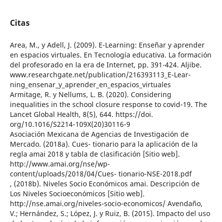
Citas
Area, M., y Adell, J. (2009). E-Learning: Enseñar y aprender
en espacios virtuales. En Tecnología educativa. La formación
del profesorado en la era de Internet, pp. 391-424. Aljibe.
www.researchgate.net/publication/216393113_E-Lear-
ning_ensenar_y_aprender_en_espacios_virtuales
Armitage, R. y Nellums, L. B. (2020). Considering
inequalities in the school closure response to covid-19. The
Lancet Global Health, 8(5), 644. https://doi.
org/10.1016/S2214-109X(20)30116-9
Asociación Mexicana de Agencias de Investigación de
Mercado. (2018a). Cues- tionario para la aplicación de la
regla amai 2018 y tabla de clasificación [Sitio web].
http://www.amai.org/nse/wp-
content/uploads/2018/04/Cues- tionario-NSE-2018.pdf
, (2018b). Niveles Socio Económicos amai. Descripción de
Los Niveles Socioeconómicos [Sitio web].
http://nse.amai.org/niveles-socio-economicos/ Avendaño,
V.; Hernández, S.; López, J. y Ruiz, B. (2015). Impacto del uso