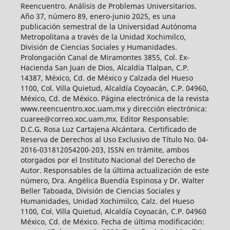
Reencuentro. Análisis de Problemas Universitarios.
Año 37, número 89, enero-junio 2025, es una
publicación semestral de la Universidad Autónoma
Metropolitana a través de la Unidad Xochimilco,
División de Ciencias Sociales y Humanidades.
Prolongación Canal de Miramontes 3855, Col. Ex-
Hacienda San Juan de Dios, Alcaldía Tlalpan, C.P.
14387, México, Cd. de México y Calzada del Hueso
1100, Col. Villa Quietud, Alcaldía Coyoacán, C.P. 04960,
México, Cd. de México. Página electrónica de la revista
www.reencuentro.xoc.uam.mx y dirección electrónica:
cuaree@correo.xoc.uam.mx. Editor Responsable:
D.C.G. Rosa Luz Cartajena Alcántara. Certificado de
Reserva de Derechos al Uso Exclusivo de Título No. 04-
2016-031812054200-203, ISSN en trámite, ambos
otorgados por el Instituto Nacional del Derecho de
Autor. Responsables de la última actualización de este
número, Dra. Angélica Buendía Espinosa y Dr. Walter
Beller Taboada, División de Ciencias Sociales y
Humanidades, Unidad Xochimilco, Calz. del Hueso
1100, Col. Villa Quietud, Alcaldía Coyoacán, C.P. 04960
México, Cd. de México. Fecha de última modificación: