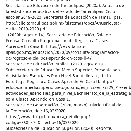
Secretaría de Educación de Tamaulipas. (2020a). Anuario de
la estadística educativa del estado de Tamaulipas. Ciclo
escolar 2019-2020. Secretaría de Educación de Tamaulipas.
http://siie.tamaulipas.gob.mx/sistemas/docs/AnuarioEsta-
distica2019-2020.pdf
, (2020b, agosto 14). Secretaría de Educación. Sala de
Prensa. Consulta Programación de Regreso a Clases-
Aprende En Casa II. https://www.tamau-
lipas.gob.mx/educacion/2020/09/consulta-programacion-
de-regreso-a-cla- ses-aprende-en-casa-ii-4/
Secretaría de Educación Pública. (2020, agosto 19).
Subsecretaría de Educación Media Superior. Presenta sep.
Actividades Esenciales Para Nivel Bachi- llerato, de La
Estrategia Regreso a Clases Aprende En Casa II. http://
educacionmediasuperior.sep.gob.mx/es_mx/sems/229_Present
actividades_esenciales_para_nivel_Bachillerato_de_la_estrategi
so_a_Clases_Aprende_en_Casa_II
Secretaría de Gobernación. (2020, marzo). Diario Oficial de
la Federación. dof: 16/03/2020.
https://www.dof.gob.mx/nota_detalle.php?
codigo=5589479&- fecha=16/03/2020
Subsecretaría de Educación Superior. (2020). Reporte.