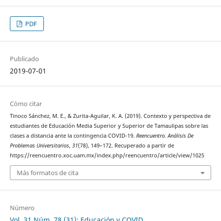
PDF
Publicado
2019-07-01
Cómo citar
Tinoco Sánchez, M. E., & Zurita-Aguilar, K. A. (2019). Contexto y perspectiva de
estudiantes de Educación Media Superior y Superior de Tamaulipas sobre las
clases a distancia ante la contingencia COVID-19.
Reencuentro. Análisis De
Problemas Universitarios
,
31
(78), 149–172. Recuperado a partir de
https://reencuentro.xoc.uam.mx/index.php/reencuentro/article/view/1025
Más formatos de cita
Número
Vol. 31 Núm. 78 (31): Educación y COVID