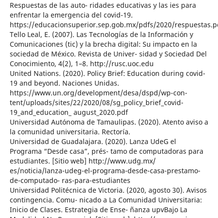
Respuestas de las auto- ridades educativas y las ies para
enfrentar la emergencia del covid-19.
https://educacionsuperior.sep.gob.mx/pdfs/2020/respuestas.p
Tello Leal, E. (2007). Las Tecnologías de la Información y
Comunicaciones (tic) y la brecha digital: Su impacto en la
sociedad de México. Revista de Univer- sidad y Sociedad Del
Conocimiento, 4(2), 1–8. http://rusc.uoc.edu
United Nations. (2020). Policy Brief: Education during covid-
19 and beyond. Naciones Unidas.
https://www.un.org/development/desa/dspd/wp-con-
tent/uploads/sites/22/2020/08/sg_policy_brief_covid-
19_and_education_ august_2020.pdf
Universidad Autónoma de Tamaulipas. (2020). Atento aviso a
la comunidad universitaria. Rectoría.
Universidad de Guadalajara. (2020). Lanza UdeG el
Programa “Desde casa”, prés- tamo de computadoras para
estudiantes. [Sitio web] http://www.udg.mx/
es/noticia/lanza-udeg-el-programa-desde-casa-prestamo-
de-computado- ras-para-estudiantes
Universidad Politécnica de Victoria. (2020, agosto 30). Avisos
contingencia. Comu- nicado a La Comunidad Universitaria:
Inicio de Clases. Estrategia de Ense- ñanza upvBajo La