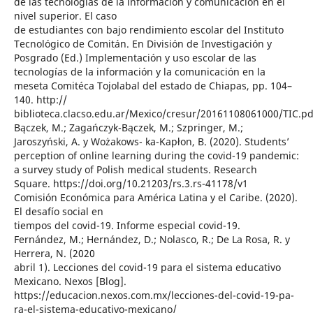
de las tecnologías de la información y comunicación en el
nivel superior. El caso
de estudiantes con bajo rendimiento escolar del Instituto
Tecnológico de Comitán. En División de Investigación y
Posgrado (Ed.) Implementación y uso escolar de las
tecnologías de la información y la comunicación en la
meseta Comitéca Tojolabal del estado de Chiapas, pp. 104–
140. http://
biblioteca.clacso.edu.ar/Mexico/cresur/20161108061000/TIC.pd
Bączek, M.; Zagańczyk-Bączek, M.; Szpringer, M.;
Jaroszyński, A. y Wożakows- ka-Kapłon, B. (2020). Students’
perception of online learning during the covid-19 pandemic:
a survey study of Polish medical students. Research
Square. https://doi.org/10.21203/rs.3.rs-41178/v1
Comisión Económica para América Latina y el Caribe. (2020).
El desafío social en
tiempos del covid-19. Informe especial covid-19.
Fernández, M.; Hernández, D.; Nolasco, R.; De La Rosa, R. y
Herrera, N. (2020
abril 1). Lecciones del covid-19 para el sistema educativo
Mexicano. Nexos [Blog].
https://educacion.nexos.com.mx/lecciones-del-covid-19-pa-
ra-el-sistema-educativo-mexicano/