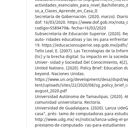
actividades_esenciales_para_nivel_Bachillerato_
so_a_Clases_Aprende_en_Casa_II
Secretaría de Gobernación. (2020, marzo). Diario
dof: 16/03/2020. https://www.dof.gob.mx/nota_
codigo=5589479&- fecha=16/03/2020
Subsecretaría de Educación Superior. (2020). Re
auto- ridades educativas y las ies para enfrenta
19. https://educacionsuperior.sep.gob.mx/pdfs
Tello Leal, E. (2007). Las Tecnologías de la Inf
(tic) y la brecha digital: Su impacto en la socie
Univer- sidad y Sociedad Del Conocimiento, 4(2),
United Nations. (2020). Policy Brief: Education 
beyond. Naciones Unidas.
https://www.un.org/development/desa/dspd/w
tent/uploads/sites/22/2020/08/sg_policy_brief_
august_2020.pdf
Universidad Autónoma de Tamaulipas. (2020). At
comunidad universitaria. Rectoría.
Universidad de Guadalajara. (2020). Lanza Ude
casa”, prés- tamo de computadoras para estudia
http://www.udg.mx/ es/noticia/lanza-udeg-el-
prestamo-de-computado- ras-para-estudiantes