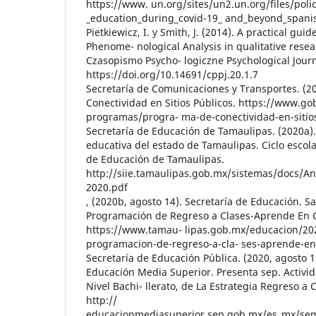
https://www. un.org/sites/un2.un.org/files/polic
_education_during_covid-19_ and_beyond_spani
Pietkiewicz, I. y Smith, J. (2014). A practical gui
Phenome- nological Analysis in qualitative rese
Czasopismo Psycho- logiczne Psychological Journa
https://doi.org/10.14691/cppj.20.1.7
Secretaría de Comunicaciones y Transportes. (2
Conectividad en Sitios Públicos. https://www.go
programas/progra- ma-de-conectividad-en-sitio
Secretaría de Educación de Tamaulipas. (2020a).
educativa del estado de Tamaulipas. Ciclo escola
de Educación de Tamaulipas.
http://siie.tamaulipas.gob.mx/sistemas/docs/An
2020.pdf
, (2020b, agosto 14). Secretaría de Educación. S
Programación de Regreso a Clases-Aprende En C
https://www.tamau- lipas.gob.mx/educacion/20
programacion-de-regreso-a-cla- ses-aprende-en-
Secretaría de Educación Pública. (2020, agosto 1
Educación Media Superior. Presenta sep. Activi
Nivel Bachi- llerato, de La Estrategia Regreso a 
http://
educacionmediasuperior.sep.gob.mx/es_mx/sem