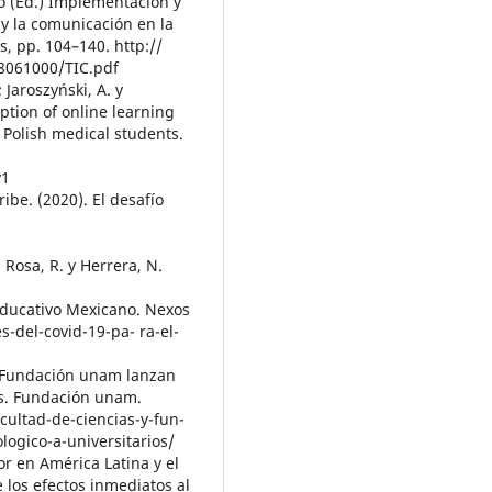
o (Ed.) Implementación y
 y la comunicación en la
, pp. 104–140. http://
08061000/TIC.pdf
Jaroszyński, A. y
ption of online learning
 Polish medical students.
v1
be. (2020). El desafío
 Rosa, R. y Herrera, N.
 educativo Mexicano. Nexos
-del-covid-19-pa- ra-el-
y Fundación unam lanzan
os. Fundación unam.
ultad-de-ciencias-y-fun-
gico-a-universitarios/
or en América Latina y el
e los efectos inmediatos al