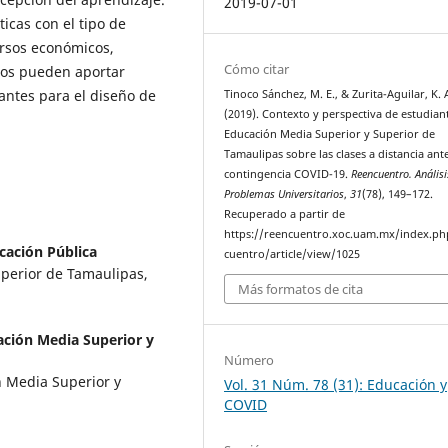
2019-07-01
ticas con el tipo de
ursos económicos,
Cómo citar
zgos pueden aportar
antes para el diseño de
Tinoco Sánchez, M. E., & Zurita-Aguilar, K. 
(2019). Contexto y perspectiva de estudian
Educación Media Superior y Superior de
Tamaulipas sobre las clases a distancia ante
contingencia COVID-19.
Reencuentro. Análisi
Problemas Universitarios
,
31
(78), 149–172.
Recuperado a partir de
https://reencuentro.xoc.uam.mx/index.ph
cación Pública
cuentro/article/view/1025
uperior de Tamaulipas,
Más formatos de cita
ación Media Superior y
Número
n Media Superior y
Vol. 31 Núm. 78 (31): Educación y
COVID