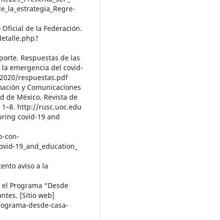
de_la_estrategia_Regre-
 Oficial de la Federación.
detalle.php?
porte. Respuestas de las
r la emergencia del covid-
/2020/respuestas.pdf
ormación y Comunicaciones
dad de México. Revista de
 1–8. http://rusc.uoc.edu
during covid-19 and
p-con-
covid-19_and_education_
ento aviso a la
G el Programa “Desde
ntes. [Sitio web]
programa-desde-casa-