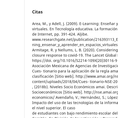
Citas
Area, M., y Adell, J. (2009). E-Learning: Enseñar
virtuales. En Tecnología educativa. La formación
de Internet, pp. 391-424. Aljibe.
www.researchgate.net/publication/216393113_E
ning_ensenar_y_aprender_en_espacios_virtuales
Armitage, R. y Nellums, L. B. (2020). Considering
closure response to covid-19. The Lancet Global H
https://doi. org/10.1016/S2214-109X(20)30116-9
Asociación Mexicana de Agencias de Investigaci
Cues- tionario para la aplicación de la regla ama
clasificación [Sitio web]. http://www.amai.org/
content/uploads/2018/04/Cues- tionario-NSE-20
, (2018b). Niveles Socio Económicos amai. Descr
Socioeconómicos [Sitio web]. http://nse.amai.org
economicos/ Avendaño, V.; Hernández, S.; López, J
Impacto del uso de las tecnologías de la inform
el nivel superior. El caso
de estudiantes con bajo rendimiento escolar del