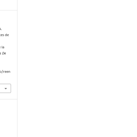
A.
tes de
 la
s De
p/reen