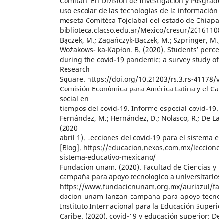
Comitán. En División de Investigación y Posgrad
uso escolar de las tecnologías de la información
meseta Comitéca Tojolabal del estado de Chiapas
biblioteca.clacso.edu.ar/Mexico/cresur/201611
Bączek, M.; Zagańczyk-Bączek, M.; Szpringer, M.; 
Wożakows- ka-Kapłon, B. (2020). Students’ perce
during the covid-19 pandemic: a survey study of
Research
Square. https://doi.org/10.21203/rs.3.rs-41178/
Comisión Económica para América Latina y el Cari
social en
tiempos del covid-19. Informe especial covid-19.
Fernández, M.; Hernández, D.; Nolasco, R.; De La
(2020
abril 1). Lecciones del covid-19 para el sistema
[Blog]. https://educacion.nexos.com.mx/lecciones
sistema-educativo-mexicano/
Fundación unam. (2020). Facultad de Ciencias 
campaña para apoyo tecnológico a universitari
https://www.fundacionunam.org.mx/auriazul/fac
dacion-unam-lanzan-campana-para-apoyo-tecnolo
Instituto Internacional para la Educación Superi
Caribe. (2020). covid-19 y educación superior: D