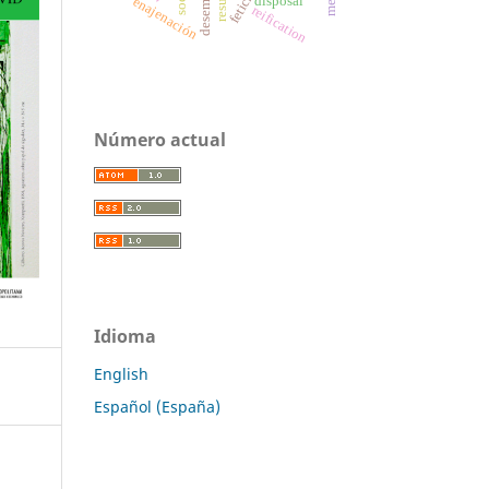
disposal
enajenación
reification
Número actual
Idioma
English
Español (España)