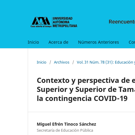
Inicio
Acerca de
Números Anteriores
Co
Inicio
/
Archivos
/
Vol. 31 Núm. 78 (31): Educación
Contexto y perspectiva de 
Superior y Superior de Tama
la contingencia COVID-19
Miguel Efrén Tinoco Sánchez
Secretaría de Educación Pública