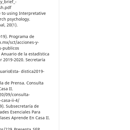
y_brief_-
sh.pdf
de to using Interpretative
arch psychology.
l, 20(1).
019). Programa de
b.mx/sct/acciones-y-
s-publicos
 Anuario de la estadística
r 2019-2020. Secretaría
uarioEsta- distica2019-
ala de Prensa. Consulta
asa II.
20/09/consulta-
casa-ii-4/
9). Subsecretaría de
dades Esenciales Para
Clases Aprende En Casa II.
s/229_Presenta_SEP_