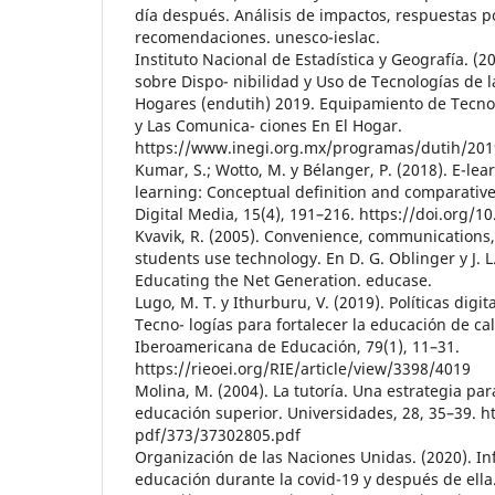
día después. Análisis de impactos, respuestas po
recomendaciones. unesco-ieslac.
Instituto Nacional de Estadística y Geografía. (
sobre Dispo- nibilidad y Uso de Tecnologías de l
Hogares (endutih) 2019. Equipamiento de Tecno
y Las Comunica- ciones En El Hogar.
https://www.inegi.org.mx/programas/dutih/201
Kumar, S.; Wotto, M. y Bélanger, P. (2018). E-le
learning: Conceptual definition and comparative
Digital Media, 15(4), 191–216. https://doi.org
Kvavik, R. (2005). Convenience, communications
students use technology. En D. G. Oblinger y J. L
Educating the Net Generation. educase.
Lugo, M. T. y Ithurburu, V. (2019). Políticas digi
Tecno- logías para fortalecer la educación de cal
Iberoamericana de Educación, 79(1), 11–31.
https://rieoei.org/RIE/article/view/3398/4019
Molina, M. (2004). La tutoría. Una estrategia par
educación superior. Universidades, 28, 35–39. h
pdf/373/37302805.pdf
Organización de las Naciones Unidas. (2020). Inf
educación durante la covid-19 y después de ella