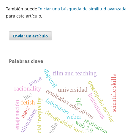
También puede
Iniciar una búsqueda de similitud avanzada
para este artículo.
Enviar un artículo
Palabras clave
disposal
film and teaching
scientific skills
sense
desempeño escolar
racionality
universidad
resultados educativos
lms
institutions
fetichismo
social inequality
ple
fetish
enajenación
marx
instituciones
desigualdad social
weber
reification
web 3.0
media