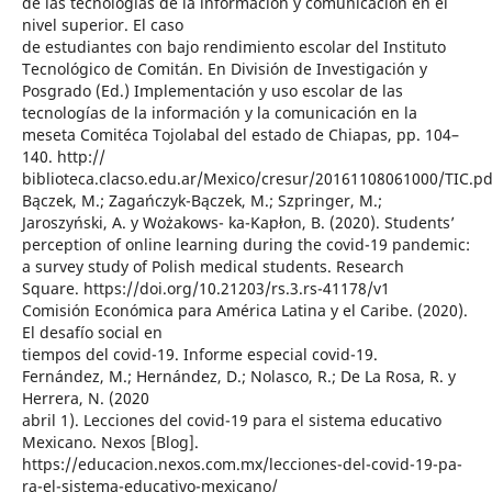
de las tecnologías de la información y comunicación en el
nivel superior. El caso
de estudiantes con bajo rendimiento escolar del Instituto
Tecnológico de Comitán. En División de Investigación y
Posgrado (Ed.) Implementación y uso escolar de las
tecnologías de la información y la comunicación en la
meseta Comitéca Tojolabal del estado de Chiapas, pp. 104–
140. http://
biblioteca.clacso.edu.ar/Mexico/cresur/20161108061000/TIC.pd
Bączek, M.; Zagańczyk-Bączek, M.; Szpringer, M.;
Jaroszyński, A. y Wożakows- ka-Kapłon, B. (2020). Students’
perception of online learning during the covid-19 pandemic:
a survey study of Polish medical students. Research
Square. https://doi.org/10.21203/rs.3.rs-41178/v1
Comisión Económica para América Latina y el Caribe. (2020).
El desafío social en
tiempos del covid-19. Informe especial covid-19.
Fernández, M.; Hernández, D.; Nolasco, R.; De La Rosa, R. y
Herrera, N. (2020
abril 1). Lecciones del covid-19 para el sistema educativo
Mexicano. Nexos [Blog].
https://educacion.nexos.com.mx/lecciones-del-covid-19-pa-
ra-el-sistema-educativo-mexicano/