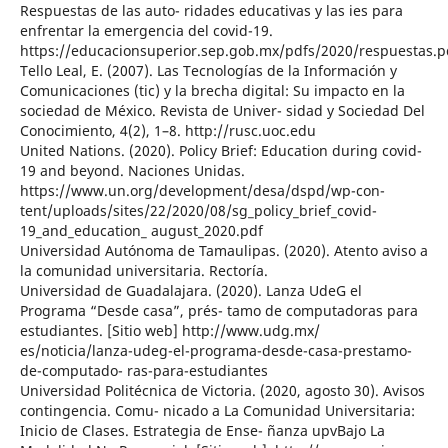
Respuestas de las auto- ridades educativas y las ies para
enfrentar la emergencia del covid-19.
https://educacionsuperior.sep.gob.mx/pdfs/2020/respuestas.p
Tello Leal, E. (2007). Las Tecnologías de la Información y
Comunicaciones (tic) y la brecha digital: Su impacto en la
sociedad de México. Revista de Univer- sidad y Sociedad Del
Conocimiento, 4(2), 1–8. http://rusc.uoc.edu
United Nations. (2020). Policy Brief: Education during covid-
19 and beyond. Naciones Unidas.
https://www.un.org/development/desa/dspd/wp-con-
tent/uploads/sites/22/2020/08/sg_policy_brief_covid-
19_and_education_ august_2020.pdf
Universidad Autónoma de Tamaulipas. (2020). Atento aviso a
la comunidad universitaria. Rectoría.
Universidad de Guadalajara. (2020). Lanza UdeG el
Programa “Desde casa”, prés- tamo de computadoras para
estudiantes. [Sitio web] http://www.udg.mx/
es/noticia/lanza-udeg-el-programa-desde-casa-prestamo-
de-computado- ras-para-estudiantes
Universidad Politécnica de Victoria. (2020, agosto 30). Avisos
contingencia. Comu- nicado a La Comunidad Universitaria:
Inicio de Clases. Estrategia de Ense- ñanza upvBajo La