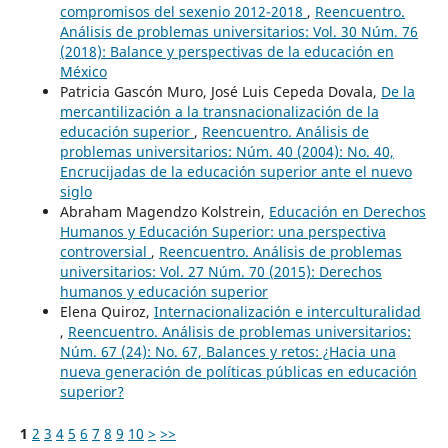
compromisos del sexenio 2012-2018
,
Reencuentro.
Análisis de problemas universitarios: Vol. 30 Núm. 76
(2018): Balance y perspectivas de la educación en
México
Patricia Gascón Muro, José Luis Cepeda Dovala,
De la
mercantilización a la transnacionalización de la
educación superior
,
Reencuentro. Análisis de
problemas universitarios: Núm. 40 (2004): No. 40,
Encrucijadas de la educación superior ante el nuevo
siglo
Abraham Magendzo Kolstrein,
Educación en Derechos
Humanos y Educación Superior: una perspectiva
controversial
,
Reencuentro. Análisis de problemas
universitarios: Vol. 27 Núm. 70 (2015): Derechos
humanos y educación superior
Elena Quiroz,
Internacionalización e interculturalidad
,
Reencuentro. Análisis de problemas universitarios:
Núm. 67 (24): No. 67, Balances y retos: ¿Hacia una
nueva generación de políticas públicas en educación
superior?
1
2
3
4
5
6
7
8
9
10
>
>>