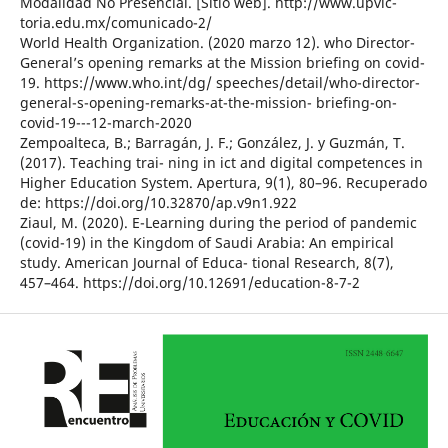
Modalidad No Presencial. [Sitio web]. http://www.upvic-
toria.edu.mx/comunicado-2/
World Health Organization. (2020 marzo 12). who Director-
General’s opening remarks at the Mission briefing on covid-
19. https://www.who.int/dg/ speeches/detail/who-director-
general-s-opening-remarks-at-the-mission- briefing-on-
covid-19---12-march-2020
Zempoalteca, B.; Barragán, J. F.; González, J. y Guzmán, T.
(2017). Teaching trai- ning in ict and digital competences in
Higher Education System. Apertura, 9(1), 80–96. Recuperado
de: https://doi.org/10.32870/ap.v9n1.922
Ziaul, M. (2020). E-Learning during the period of pandemic
(covid-19) in the Kingdom of Saudi Arabia: An empirical
study. American Journal of Educa- tional Research, 8(7),
457–464. https://doi.org/10.12691/education-8-7-2