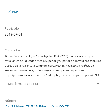
PDF
Publicado
2019-07-01
Cómo citar
Tinoco Sánchez, M. E., & Zurita-Aguilar, K. A. (2019). Contexto y perspectiva de
estudiantes de Educación Media Superior y Superior de Tamaulipas sobre las
clases a distancia ante la contingencia COVID-19.
Reencuentro. Análisis De
Problemas Universitarios
,
31
(78), 149–172. Recuperado a partir de
https://reencuentro.xoc.uam.mx/index.php/reencuentro/article/view/1025
Más formatos de cita
Número
Vol. 31 Núm. 78 (31): Educación y COVID