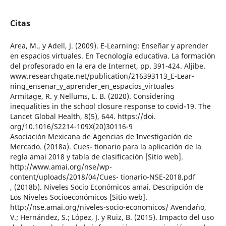
Citas
Area, M., y Adell, J. (2009). E-Learning: Enseñar y aprender
en espacios virtuales. En Tecnología educativa. La formación
del profesorado en la era de Internet, pp. 391-424. Aljibe.
www.researchgate.net/publication/216393113_E-Lear-
ning_ensenar_y_aprender_en_espacios_virtuales
Armitage, R. y Nellums, L. B. (2020). Considering
inequalities in the school closure response to covid-19. The
Lancet Global Health, 8(5), 644. https://doi.
org/10.1016/S2214-109X(20)30116-9
Asociación Mexicana de Agencias de Investigación de
Mercado. (2018a). Cues- tionario para la aplicación de la
regla amai 2018 y tabla de clasificación [Sitio web].
http://www.amai.org/nse/wp-
content/uploads/2018/04/Cues- tionario-NSE-2018.pdf
, (2018b). Niveles Socio Económicos amai. Descripción de
Los Niveles Socioeconómicos [Sitio web].
http://nse.amai.org/niveles-socio-economicos/ Avendaño,
V.; Hernández, S.; López, J. y Ruiz, B. (2015). Impacto del uso