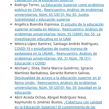
Rodrigo Torres,
La Educación Superior como problema
público en Chile
,
Reencuentro. Análisis de problemas
universitarios: Núm. 65 (2013): No. 65, Sujeto,
Subjetividad y educación superior
Angélica Buendía Espinosa,
El estudio de la educación
superior privada en México
,
Reencuentro. Análisis de
problemas universitarios: Núm. 55 (2009): No. 55, La
investigación educativa en la UAM
Mónica López Ramírez, Santiago Andrés Rodríguez,
COVID-19 y estudiantes de nuevo ingreso de
pedagogía en la UNAM:
,
Reencuentro. Análisis de
problemas universitarios: Vol. 31 Núm. 78 (31):
Educación y COVID
Michael J. Shea, Elena Marcia Gutiérrez, Ignacio
Martínez-Barbabosa, Gerardo Romero Salinas,
Desigualdad de acceso a la educación superior en el
Reino Unido
,
Reencuentro. Análisis de problemas
universitarios: Núm. 59 (2010): No. 59, Equidad en la
educación
Abril Acosta Ochoa, Abigail Rodríguez Nava,
Raymundo G. Jiménez Bustos,
¿Cobertura con calidad
en la Educación Superior? El cumplimiento de los