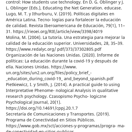
control: How students use technology. En D. G. Oblinger y J.
L. Oblinger (Eds.), Educating the Net Generation. educase.
Lugo, M. T. y Ithurburu, V. (2019). Políticas digitales en
América Latina. Tecno- logías para fortalecer la educación
de calidad. Revista Iberoamericana de Educación, 79(1), 11–
31. https://rieoei.org/RIE/article/view/3398/4019
Molina, M. (2004). La tutoría. Una estrategia para mejorar la
calidad de la educación superior. Universidades, 28, 35–39.
https://www.redalyc.org/ pdf/373/37302805.pdf
Organización de las Naciones Unidas. (2020). Informe de
políticas: La educación durante la covid-19 y después de
ella. Naciones Unidas. https://www.
un.org/sites/un2.un.org/files/policy_brief_-
_education_during_covid-19_ and_beyond_spanish.pdf
Pietkiewicz, I. y Smith, J. (2014). A practical guide to using
Interpretative Phenome- nological Analysis in qualitative
research psychology. Czasopismo Psycho- logiczne
Psychological Journal, 20(1).
https://doi.org/10.14691/cppj.20.1.7
Secretaría de Comunicaciones y Transportes. (2019).
Programa de Conectividad en Sitios Públicos.
https://www.gob.mx/sct/acciones-y-programas/progra- ma-
de-conectividad-en-sitios-publicos