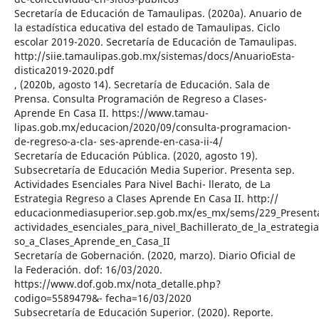
Secretaría de Educación de Tamaulipas. (2020a). Anuario de
la estadística educativa del estado de Tamaulipas. Ciclo
escolar 2019-2020. Secretaría de Educación de Tamaulipas.
http://siie.tamaulipas.gob.mx/sistemas/docs/AnuarioEsta-
distica2019-2020.pdf
, (2020b, agosto 14). Secretaría de Educación. Sala de
Prensa. Consulta Programación de Regreso a Clases-
Aprende En Casa II. https://www.tamau-
lipas.gob.mx/educacion/2020/09/consulta-programacion-
de-regreso-a-cla- ses-aprende-en-casa-ii-4/
Secretaría de Educación Pública. (2020, agosto 19).
Subsecretaría de Educación Media Superior. Presenta sep.
Actividades Esenciales Para Nivel Bachi- llerato, de La
Estrategia Regreso a Clases Aprende En Casa II. http://
educacionmediasuperior.sep.gob.mx/es_mx/sems/229_Present
actividades_esenciales_para_nivel_Bachillerato_de_la_estrategi
so_a_Clases_Aprende_en_Casa_II
Secretaría de Gobernación. (2020, marzo). Diario Oficial de
la Federación. dof: 16/03/2020.
https://www.dof.gob.mx/nota_detalle.php?
codigo=5589479&- fecha=16/03/2020
Subsecretaría de Educación Superior. (2020). Reporte.