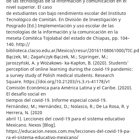
de las tecnologías de la información y comunicación en el
nivel superior. El caso
de estudiantes con bajo rendimiento escolar del Instituto
Tecnológico de Comitán. En División de Investigación y
Posgrado (Ed.) Implementación y uso escolar de las
tecnologías de la información y la comunicación en la
meseta Comitéca Tojolabal del estado de Chiapas, pp. 104–
140. http://
biblioteca.clacso.edu.ar/Mexico/cresur/20161108061000/TIC.pd
Bączek, M.; Zagańczyk-Bączek, M.; Szpringer, M.;
Jaroszyński, A. y Wożakows- ka-Kapłon, B. (2020). Students’
perception of online learning during the covid-19 pandemic:
a survey study of Polish medical students. Research
Square. https://doi.org/10.21203/rs.3.rs-41178/v1
Comisión Económica para América Latina y el Caribe. (2020).
El desafío social en
tiempos del covid-19. Informe especial covid-19.
Fernández, M.; Hernández, D.; Nolasco, R.; De La Rosa, R. y
Herrera, N. (2020
abril 1). Lecciones del covid-19 para el sistema educativo
Mexicano. Nexos [Blog].
https://educacion.nexos.com.mx/lecciones-del-covid-19-pa-
ra-el-sistema-educativo-mexicano/