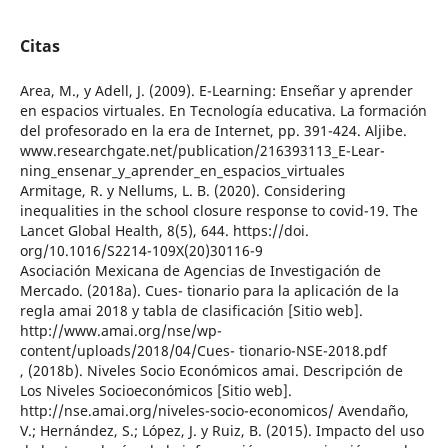
Citas
Area, M., y Adell, J. (2009). E-Learning: Enseñar y aprender
en espacios virtuales. En Tecnología educativa. La formación
del profesorado en la era de Internet, pp. 391-424. Aljibe.
www.researchgate.net/publication/216393113_E-Lear-
ning_ensenar_y_aprender_en_espacios_virtuales
Armitage, R. y Nellums, L. B. (2020). Considering
inequalities in the school closure response to covid-19. The
Lancet Global Health, 8(5), 644. https://doi.
org/10.1016/S2214-109X(20)30116-9
Asociación Mexicana de Agencias de Investigación de
Mercado. (2018a). Cues- tionario para la aplicación de la
regla amai 2018 y tabla de clasificación [Sitio web].
http://www.amai.org/nse/wp-
content/uploads/2018/04/Cues- tionario-NSE-2018.pdf
, (2018b). Niveles Socio Económicos amai. Descripción de
Los Niveles Socioeconómicos [Sitio web].
http://nse.amai.org/niveles-socio-economicos/ Avendaño,
V.; Hernández, S.; López, J. y Ruiz, B. (2015). Impacto del uso