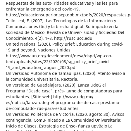
Respuestas de las auto- ridades educativas y las ies para
enfrentar la emergencia del covid-19.
https://educacionsuperior.sep.gob.mx/pdfs/2020/respuestas.p
Tello Leal, E. (2007). Las Tecnologías de la Información y
Comunicaciones (tic) y la brecha digital: Su impacto en la
sociedad de México. Revista de Univer- sidad y Sociedad Del
Conocimiento, 4(2), 1–8. http://rusc.uoc.edu
United Nations. (2020). Policy Brief: Education during covid-
19 and beyond. Naciones Unidas.
https://www.un.org/development/desa/dspd/wp-con-
tent/uploads/sites/22/2020/08/sg_policy_brief_covid-
19_and_education_ august_2020.pdf
Universidad Autónoma de Tamaulipas. (2020). Atento aviso a
la comunidad universitaria. Rectoría.
Universidad de Guadalajara. (2020). Lanza UdeG el
Programa “Desde casa”, prés- tamo de computadoras para
estudiantes. [Sitio web] http://www.udg.mx/
es/noticia/lanza-udeg-el-programa-desde-casa-prestamo-
de-computado- ras-para-estudiantes
Universidad Politécnica de Victoria. (2020, agosto 30). Avisos
contingencia. Comu- nicado a La Comunidad Universitaria:
Inicio de Clases. Estrategia de Ense- ñanza upvBajo La