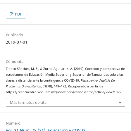
PDF
Publicado
2019-07-01
Cómo citar
Tinoco Sánchez, M. E., & Zurita-Aguilar, K. A. (2019). Contexto y perspectiva de
estudiantes de Educación Media Superior y Superior de Tamaulipas sobre las
clases a distancia ante la contingencia COVID-19.
Reencuentro. Análisis De
Problemas Universitarios
,
31
(78), 149–172. Recuperado a partir de
https://reencuentro.xoc.uam.mx/index.php/reencuentro/article/view/1025
Más formatos de cita
Número
Vol. 31 Núm. 78 (31): Educación y COVID