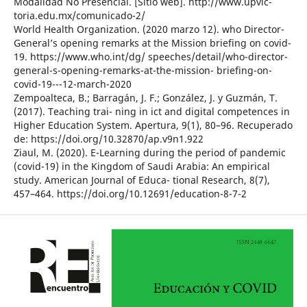
Modalidad No Presencial. [Sitio web]. http://www.upvic-
toria.edu.mx/comunicado-2/
World Health Organization. (2020 marzo 12). who Director-
General’s opening remarks at the Mission briefing on covid-
19. https://www.who.int/dg/ speeches/detail/who-director-
general-s-opening-remarks-at-the-mission- briefing-on-
covid-19---12-march-2020
Zempoalteca, B.; Barragán, J. F.; González, J. y Guzmán, T.
(2017). Teaching trai- ning in ict and digital competences in
Higher Education System. Apertura, 9(1), 80–96. Recuperado
de: https://doi.org/10.32870/ap.v9n1.922
Ziaul, M. (2020). E-Learning during the period of pandemic
(covid-19) in the Kingdom of Saudi Arabia: An empirical
study. American Journal of Educa- tional Research, 8(7),
457–464. https://doi.org/10.12691/education-8-7-2