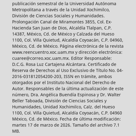
publicación semestral de la Universidad Autónoma
Metropolitana a través de la Unidad Xochimilco,
División de Ciencias Sociales y Humanidades.
Prolongación Canal de Miramontes 3855, Col. Ex-
Hacienda San Juan de Dios, Alcaldía Tlalpan, C.P.
14387, México, Cd. de México y Calzada del Hueso
1100, Col. Villa Quietud, Alcaldía Coyoacán, C.P. 04960,
México, Cd. de México. Página electrónica de la revista
www.reencuentro.xoc.uam.mx y dirección electrónica:
cuaree@correo.xoc.uam.mx. Editor Responsable:
D.C.G. Rosa Luz Cartajena Alcántara. Certificado de
Reserva de Derechos al Uso Exclusivo de Título No. 04-
2016-031812054200-203, ISSN en trámite, ambos
otorgados por el Instituto Nacional del Derecho de
Autor. Responsables de la última actualización de este
número, Dra. Angélica Buendía Espinosa y Dr. Walter
Beller Taboada, División de Ciencias Sociales y
Humanidades, Unidad Xochimilco, Calz. del Hueso
1100, Col. Villa Quietud, Alcaldía Coyoacán, C.P. 04960
México, Cd. de México. Fecha de última modificación:
martes 17 de marzo de 2026. Tamaño del archivo 7.1
MB.