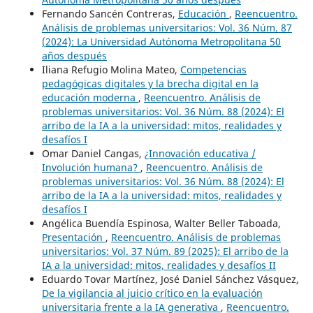
Fernando Sancén Contreras,
Educación
,
Reencuentro.
Análisis de problemas universitarios: Vol. 36 Núm. 87
(2024): La Universidad Autónoma Metropolitana 50
años después
Iliana Refugio Molina Mateo,
Competencias
pedagógicas digitales y la brecha digital en la
educación moderna
,
Reencuentro. Análisis de
problemas universitarios: Vol. 36 Núm. 88 (2024): El
arribo de la IA a la universidad: mitos, realidades y
desafíos I
Omar Daniel Cangas,
¿Innovación educativa /
Involución humana?
,
Reencuentro. Análisis de
problemas universitarios: Vol. 36 Núm. 88 (2024): El
arribo de la IA a la universidad: mitos, realidades y
desafíos I
Angélica Buendía Espinosa, Walter Beller Taboada,
Presentación
,
Reencuentro. Análisis de problemas
universitarios: Vol. 37 Núm. 89 (2025): El arribo de la
IA a la universidad: mitos, realidades y desafíos II
Eduardo Tovar Martínez, José Daniel Sánchez Vásquez,
De la vigilancia al juicio crítico en la evaluación
universitaria frente a la IA generativa
,
Reencuentro.