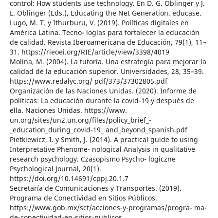
control: How students use technology. En D. G. Oblinger y J.
L. Oblinger (Eds.), Educating the Net Generation. educase.
Lugo, M. T. y Ithurburu, V. (2019). Políticas digitales en
América Latina. Tecno- logías para fortalecer la educación
de calidad. Revista Iberoamericana de Educación, 79(1), 11–
31. https://rieoei.org/RIE/article/view/3398/4019
Molina, M. (2004). La tutoría. Una estrategia para mejorar la
calidad de la educación superior. Universidades, 28, 35–39.
https://www.redalyc.org/ pdf/373/37302805.pdf
Organización de las Naciones Unidas. (2020). Informe de
políticas: La educación durante la covid-19 y después de
ella. Naciones Unidas. https://www.
un.org/sites/un2.un.org/files/policy_brief_-
_education_during_covid-19_ and_beyond_spanish.pdf
Pietkiewicz, I. y Smith, J. (2014). A practical guide to using
Interpretative Phenome- nological Analysis in qualitative
research psychology. Czasopismo Psycho- logiczne
Psychological Journal, 20(1).
https://doi.org/10.14691/cppj.20.1.7
Secretaría de Comunicaciones y Transportes. (2019).
Programa de Conectividad en Sitios Públicos.
https://www.gob.mx/sct/acciones-y-programas/progra- ma-
de-conectividad-en-sitios-publicos