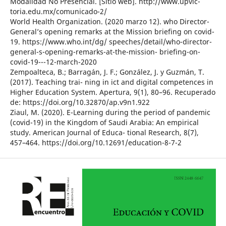
Modalidad No Presencial. [Sitio web]. http://www.upvic-
toria.edu.mx/comunicado-2/
World Health Organization. (2020 marzo 12). who Director-
General’s opening remarks at the Mission briefing on covid-
19. https://www.who.int/dg/ speeches/detail/who-director-
general-s-opening-remarks-at-the-mission- briefing-on-
covid-19---12-march-2020
Zempoalteca, B.; Barragán, J. F.; González, J. y Guzmán, T.
(2017). Teaching trai- ning in ict and digital competences in
Higher Education System. Apertura, 9(1), 80–96. Recuperado
de: https://doi.org/10.32870/ap.v9n1.922
Ziaul, M. (2020). E-Learning during the period of pandemic
(covid-19) in the Kingdom of Saudi Arabia: An empirical
study. American Journal of Educa- tional Research, 8(7),
457–464. https://doi.org/10.12691/education-8-7-2