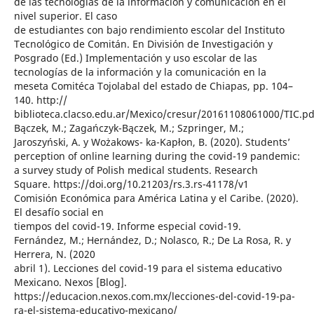
de las tecnologías de la información y comunicación en el
nivel superior. El caso
de estudiantes con bajo rendimiento escolar del Instituto
Tecnológico de Comitán. En División de Investigación y
Posgrado (Ed.) Implementación y uso escolar de las
tecnologías de la información y la comunicación en la
meseta Comitéca Tojolabal del estado de Chiapas, pp. 104–
140. http://
biblioteca.clacso.edu.ar/Mexico/cresur/20161108061000/TIC.pd
Bączek, M.; Zagańczyk-Bączek, M.; Szpringer, M.;
Jaroszyński, A. y Wożakows- ka-Kapłon, B. (2020). Students’
perception of online learning during the covid-19 pandemic:
a survey study of Polish medical students. Research
Square. https://doi.org/10.21203/rs.3.rs-41178/v1
Comisión Económica para América Latina y el Caribe. (2020).
El desafío social en
tiempos del covid-19. Informe especial covid-19.
Fernández, M.; Hernández, D.; Nolasco, R.; De La Rosa, R. y
Herrera, N. (2020
abril 1). Lecciones del covid-19 para el sistema educativo
Mexicano. Nexos [Blog].
https://educacion.nexos.com.mx/lecciones-del-covid-19-pa-
ra-el-sistema-educativo-mexicano/