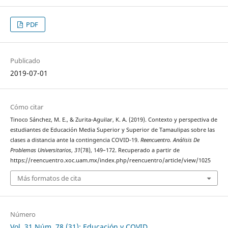
PDF
Publicado
2019-07-01
Cómo citar
Tinoco Sánchez, M. E., & Zurita-Aguilar, K. A. (2019). Contexto y perspectiva de
estudiantes de Educación Media Superior y Superior de Tamaulipas sobre las
clases a distancia ante la contingencia COVID-19.
Reencuentro. Análisis De
Problemas Universitarios
,
31
(78), 149–172. Recuperado a partir de
https://reencuentro.xoc.uam.mx/index.php/reencuentro/article/view/1025
Más formatos de cita
Número
Vol. 31 Núm. 78 (31): Educación y COVID