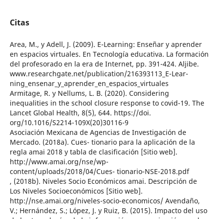
Citas
Area, M., y Adell, J. (2009). E-Learning: Enseñar y aprender
en espacios virtuales. En Tecnología educativa. La formación
del profesorado en la era de Internet, pp. 391-424. Aljibe.
www.researchgate.net/publication/216393113_E-Lear-
ning_ensenar_y_aprender_en_espacios_virtuales
Armitage, R. y Nellums, L. B. (2020). Considering
inequalities in the school closure response to covid-19. The
Lancet Global Health, 8(5), 644. https://doi.
org/10.1016/S2214-109X(20)30116-9
Asociación Mexicana de Agencias de Investigación de
Mercado. (2018a). Cues- tionario para la aplicación de la
regla amai 2018 y tabla de clasificación [Sitio web].
http://www.amai.org/nse/wp-
content/uploads/2018/04/Cues- tionario-NSE-2018.pdf
, (2018b). Niveles Socio Económicos amai. Descripción de
Los Niveles Socioeconómicos [Sitio web].
http://nse.amai.org/niveles-socio-economicos/ Avendaño,
V.; Hernández, S.; López, J. y Ruiz, B. (2015). Impacto del uso