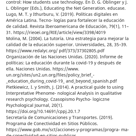
control: How students use technology. En D. G. Oblinger y J.
L. Oblinger (Eds.), Educating the Net Generation. educase.
Lugo, M. T. y Ithurburu, V. (2019). Políticas digitales en
América Latina. Tecno- logías para fortalecer la educación
de calidad. Revista Iberoamericana de Educación, 79(1), 11–
31. https://rieoei.org/RIE/article/view/3398/4019
Molina, M. (2004). La tutoría. Una estrategia para mejorar la
calidad de la educación superior. Universidades, 28, 35–39.
https://www.redalyc.org/ pdf/373/37302805.pdf
Organización de las Naciones Unidas. (2020). Informe de
políticas: La educación durante la covid-19 y después de
ella. Naciones Unidas. https://www.
un.org/sites/un2.un.org/files/policy_brief_-
_education_during_covid-19_ and_beyond_spanish.pdf
Pietkiewicz, I. y Smith, J. (2014). A practical guide to using
Interpretative Phenome- nological Analysis in qualitative
research psychology. Czasopismo Psycho- logiczne
Psychological Journal, 20(1).
https://doi.org/10.14691/cppj.20.1.7
Secretaría de Comunicaciones y Transportes. (2019).
Programa de Conectividad en Sitios Públicos.
https://www.gob.mx/sct/acciones-y-programas/progra- ma-
de-conectividad-en-sitios-publicos