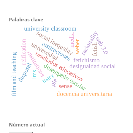
Palabras clave
university classroom
racionality
social inequality
media
web 3.0
reification
weber
instituciones
universidad
fetish
institutions
resultados educativos
film and teaching
fetichismo
disposal
desempeño escolar
desigualdad social
lms
marx
ple
sense
docencia universitaria
Número actual