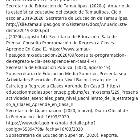
Secretaría de Educación de Tamaulipas. (2020a). Anuario de
la estadística educativa del estado de Tamaulipas. Ciclo
escolar 2019-2020. Secretaría de Educación de Tamaulipas.
http://siie.tamaulipas.gob.mx/sistemas/docs/AnuarioEsta-
distica2019-2020.pdf
, (2020b, agosto 14). Secretaría de Educación. Sala de
Prensa. Consulta Programación de Regreso a Clases-
Aprende En Casa II. https://www.tamau-
lipas.gob.mx/educacion/2020/09/consulta-programacion-
de-regreso-a-cla- ses-aprende-en-casa-ii-4/
Secretaría de Educación Pública. (2020, agosto 19).
Subsecretaría de Educación Media Superior. Presenta sep.
Actividades Esenciales Para Nivel Bachi- llerato, de La
Estrategia Regreso a Clases Aprende En Casa II. http://
educacionmediasuperior.sep.gob.mx/es_mx/sems/229_Present
actividades_esenciales_para_nivel_Bachillerato_de_la_estrategi
so_a_Clases_Aprende_en_Casa_II
Secretaría de Gobernación. (2020, marzo). Diario Oficial de
la Federación. dof: 16/03/2020.
https://www.dof.gob.mx/nota_detalle.php?
codigo=5589479&- fecha=16/03/2020
Subsecretaría de Educación Superior. (2020). Reporte.