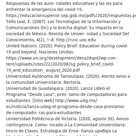
Respuestas de las auto- ridades educativas y las ies para
enfrentar la emergencia del covid-19.
https://educacionsuperior.sep.gob.mx/pdfs/2020/respuestas.p
Tello Leal, E. (2007). Las Tecnologías de la Información y
Comunicaciones (tic) y la brecha digital: Su impacto en la
sociedad de México. Revista de Univer- sidad y Sociedad Del
Conocimiento, 4(2), 1–8. http://rusc.uoc.edu
United Nations. (2020). Policy Brief: Education during covid-
19 and beyond. Naciones Unidas.
https://www.un.org/development/desa/dspd/wp-con-
tent/uploads/sites/22/2020/08/sg_policy_brief_covid-
19_and_education_ august_2020.pdf
Universidad Autónoma de Tamaulipas. (2020). Atento aviso a
la comunidad universitaria. Rectoría.
Universidad de Guadalajara. (2020). Lanza UdeG el
Programa “Desde casa”, prés- tamo de computadoras para
estudiantes. [Sitio web] http://www.udg.mx/
es/noticia/lanza-udeg-el-programa-desde-casa-prestamo-
de-computado- ras-para-estudiantes
Universidad Politécnica de Victoria. (2020, agosto 30). Avisos
contingencia. Comu- nicado a La Comunidad Universitaria:
Inicio de Clases. Estrategia de Ense- ñanza upvBajo La