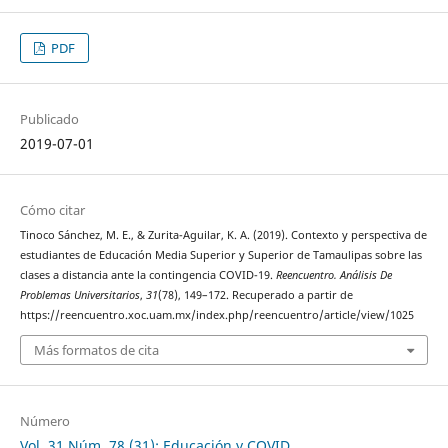
PDF
Publicado
2019-07-01
Cómo citar
Tinoco Sánchez, M. E., & Zurita-Aguilar, K. A. (2019). Contexto y perspectiva de
estudiantes de Educación Media Superior y Superior de Tamaulipas sobre las
clases a distancia ante la contingencia COVID-19.
Reencuentro. Análisis De
Problemas Universitarios
,
31
(78), 149–172. Recuperado a partir de
https://reencuentro.xoc.uam.mx/index.php/reencuentro/article/view/1025
Más formatos de cita
Número
Vol. 31 Núm. 78 (31): Educación y COVID