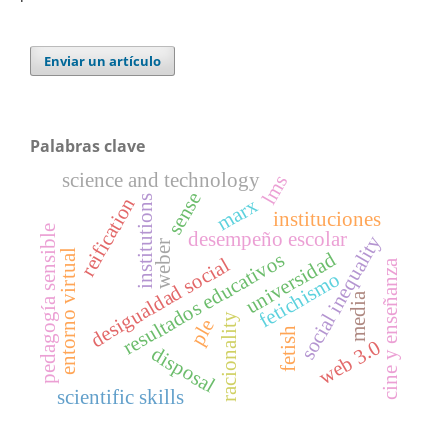
Enviar un artículo
Palabras clave
science and technology
lms
sense
institutions
reification
marx
instituciones
pedagogía sensible
desempeño escolar
social inequality
weber
entorno virtual
universidad
resultados educativos
desigualdad social
cine y enseñanza
fetichismo
media
racionality
ple
fetish
web 3.0
disposal
scientific skills