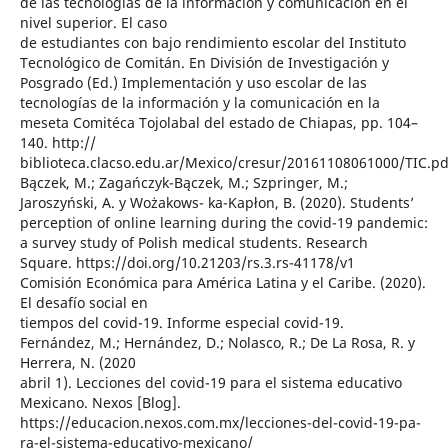
de las tecnologías de la información y comunicación en el
nivel superior. El caso
de estudiantes con bajo rendimiento escolar del Instituto
Tecnológico de Comitán. En División de Investigación y
Posgrado (Ed.) Implementación y uso escolar de las
tecnologías de la información y la comunicación en la
meseta Comitéca Tojolabal del estado de Chiapas, pp. 104–
140. http://
biblioteca.clacso.edu.ar/Mexico/cresur/20161108061000/TIC.pd
Bączek, M.; Zagańczyk-Bączek, M.; Szpringer, M.;
Jaroszyński, A. y Wożakows- ka-Kapłon, B. (2020). Students’
perception of online learning during the covid-19 pandemic:
a survey study of Polish medical students. Research
Square. https://doi.org/10.21203/rs.3.rs-41178/v1
Comisión Económica para América Latina y el Caribe. (2020).
El desafío social en
tiempos del covid-19. Informe especial covid-19.
Fernández, M.; Hernández, D.; Nolasco, R.; De La Rosa, R. y
Herrera, N. (2020
abril 1). Lecciones del covid-19 para el sistema educativo
Mexicano. Nexos [Blog].
https://educacion.nexos.com.mx/lecciones-del-covid-19-pa-
ra-el-sistema-educativo-mexicano/