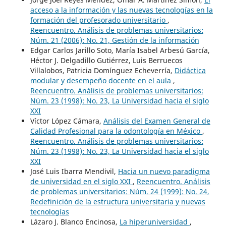
acceso a la información y las nuevas tecnologías en la
formación del profesorado universitario
,
Reencuentro. Análisis de problemas universitarios:
Núm. 21 (2006): No. 21, Gestión de la información
Edgar Carlos Jarillo Soto, María Isabel Arbesú García,
Héctor J. Delgadillo Gutiérrez, Luis Berruecos
Villalobos, Patricia Domínguez Echeverría,
Didáctica
modular y desempeño docente en el aula
,
Reencuentro. Análisis de problemas universitarios:
Núm. 23 (1998): No. 23, La Universidad hacia el siglo
XXI
Víctor López Cámara,
Análisis del Examen General de
Calidad Profesional para la odontología en México
,
Reencuentro. Análisis de problemas universitarios:
Núm. 23 (1998): No. 23, La Universidad hacia el siglo
XXI
José Luis Ibarra Mendivil,
Hacia un nuevo paradigma
de universidad en el siglo XXI
,
Reencuentro. Análisis
de problemas universitarios: Núm. 24 (1999): No. 24,
Redefinición de la estructura universitaria y nuevas
tecnologías
Lázaro J. Blanco Encinosa,
La hiperuniversidad
,