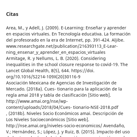
Citas
Area, M., y Adell, J. (2009). E-Learning: Enseñar y aprender
en espacios virtuales. En Tecnología educativa. La formación
del profesorado en la era de Internet, pp. 391-424. Aljibe.
www.researchgate.net/publication/216393113_E-Lear-
ning_ensenar_y_aprender_en_espacios_virtuales
Armitage, R. y Nellums, L. B. (2020). Considering
inequalities in the school closure response to covid-19. The
Lancet Global Health, 8(5), 644. https://doi.
org/10.1016/S2214-109X(20)30116-9
Asociación Mexicana de Agencias de Investigación de
Mercado. (2018a). Cues- tionario para la aplicación de la
regla amai 2018 y tabla de clasificación [Sitio web].
http://www.amai.org/nse/wp-
content/uploads/2018/04/Cues- tionario-NSE-2018.pdf
, (2018b). Niveles Socio Económicos amai. Descripción de
Los Niveles Socioeconómicos [Sitio web].
http://nse.amai.org/niveles-socio-economicos/ Avendaño,
V.; Hernández, S.; López, J. y Ruiz, B. (2015). Impacto del uso