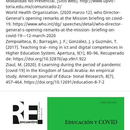
Modalidad No Presencial. [Sitio web]. http://www.upvic-
toria.edu.mx/comunicado-2/
World Health Organization. (2020 marzo 12). who Director-
General’s opening remarks at the Mission briefing on covid-
19. https://www.who.int/dg/ speeches/detail/who-director-
general-s-opening-remarks-at-the-mission- briefing-on-
covid-19---12-march-2020
Zempoalteca, B.; Barragán, J. F.; González, J. y Guzmán, T.
(2017). Teaching trai- ning in ict and digital competences in
Higher Education System. Apertura, 9(1), 80–96. Recuperado
de: https://doi.org/10.32870/ap.v9n1.922
Ziaul, M. (2020). E-Learning during the period of pandemic
(covid-19) in the Kingdom of Saudi Arabia: An empirical
study. American Journal of Educa- tional Research, 8(7),
457–464. https://doi.org/10.12691/education-8-7-2