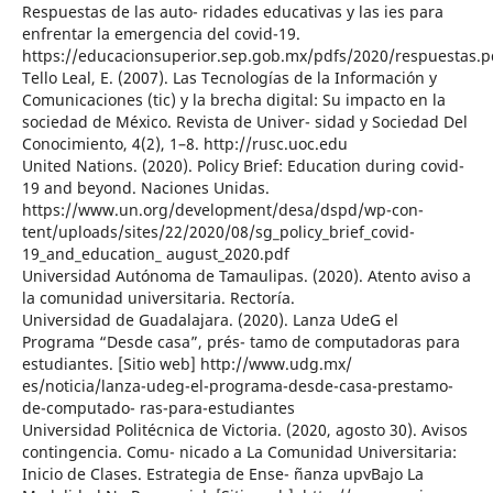
Respuestas de las auto- ridades educativas y las ies para
enfrentar la emergencia del covid-19.
https://educacionsuperior.sep.gob.mx/pdfs/2020/respuestas.p
Tello Leal, E. (2007). Las Tecnologías de la Información y
Comunicaciones (tic) y la brecha digital: Su impacto en la
sociedad de México. Revista de Univer- sidad y Sociedad Del
Conocimiento, 4(2), 1–8. http://rusc.uoc.edu
United Nations. (2020). Policy Brief: Education during covid-
19 and beyond. Naciones Unidas.
https://www.un.org/development/desa/dspd/wp-con-
tent/uploads/sites/22/2020/08/sg_policy_brief_covid-
19_and_education_ august_2020.pdf
Universidad Autónoma de Tamaulipas. (2020). Atento aviso a
la comunidad universitaria. Rectoría.
Universidad de Guadalajara. (2020). Lanza UdeG el
Programa “Desde casa”, prés- tamo de computadoras para
estudiantes. [Sitio web] http://www.udg.mx/
es/noticia/lanza-udeg-el-programa-desde-casa-prestamo-
de-computado- ras-para-estudiantes
Universidad Politécnica de Victoria. (2020, agosto 30). Avisos
contingencia. Comu- nicado a La Comunidad Universitaria:
Inicio de Clases. Estrategia de Ense- ñanza upvBajo La