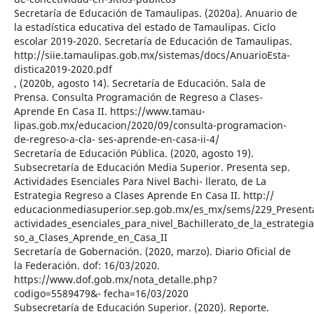
Secretaría de Educación de Tamaulipas. (2020a). Anuario de
la estadística educativa del estado de Tamaulipas. Ciclo
escolar 2019-2020. Secretaría de Educación de Tamaulipas.
http://siie.tamaulipas.gob.mx/sistemas/docs/AnuarioEsta-
distica2019-2020.pdf
, (2020b, agosto 14). Secretaría de Educación. Sala de
Prensa. Consulta Programación de Regreso a Clases-
Aprende En Casa II. https://www.tamau-
lipas.gob.mx/educacion/2020/09/consulta-programacion-
de-regreso-a-cla- ses-aprende-en-casa-ii-4/
Secretaría de Educación Pública. (2020, agosto 19).
Subsecretaría de Educación Media Superior. Presenta sep.
Actividades Esenciales Para Nivel Bachi- llerato, de La
Estrategia Regreso a Clases Aprende En Casa II. http://
educacionmediasuperior.sep.gob.mx/es_mx/sems/229_Present
actividades_esenciales_para_nivel_Bachillerato_de_la_estrategi
so_a_Clases_Aprende_en_Casa_II
Secretaría de Gobernación. (2020, marzo). Diario Oficial de
la Federación. dof: 16/03/2020.
https://www.dof.gob.mx/nota_detalle.php?
codigo=5589479&- fecha=16/03/2020
Subsecretaría de Educación Superior. (2020). Reporte.