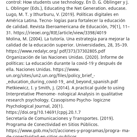
control: How students use technology. En D. G. Oblinger y J.
L. Oblinger (Eds.), Educating the Net Generation. educase.
Lugo, M. T. y Ithurburu, V. (2019). Políticas digitales en
América Latina. Tecno- logías para fortalecer la educación
de calidad. Revista Iberoamericana de Educación, 79(1), 11–
31. https://rieoei.org/RIE/article/view/3398/4019
Molina, M. (2004). La tutoría. Una estrategia para mejorar la
calidad de la educación superior. Universidades, 28, 35–39.
https://www.redalyc.org/ pdf/373/37302805.pdf
Organización de las Naciones Unidas. (2020). Informe de
políticas: La educación durante la covid-19 y después de
ella. Naciones Unidas. https://www.
un.org/sites/un2.un.org/files/policy_brief_-
_education_during_covid-19_ and_beyond_spanish.pdf
Pietkiewicz, I. y Smith, J. (2014). A practical guide to using
Interpretative Phenome- nological Analysis in qualitative
research psychology. Czasopismo Psycho- logiczne
Psychological Journal, 20(1).
https://doi.org/10.14691/cppj.20.1.7
Secretaría de Comunicaciones y Transportes. (2019).
Programa de Conectividad en Sitios Públicos.
https://www.gob.mx/sct/acciones-y-programas/progra- ma-
de-conectividad-en-sitios-publicos