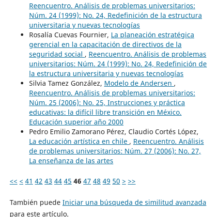
Reencuentro. Análisis de problemas universitarios:
Núm. 24 (1999): No. 24, Redefinición de la estructura
universitaria y nuevas tecnologías
Rosalía Cuevas Fournier,
La planeación estratégica
gerencial en la capacitación de directivos de la
seguridad social
,
Reencuentro. Análisis de problemas
universitarios: Núm. 24 (1999): No. 24, Redefinición de
la estructura universitaria y nuevas tecnologías
Silvia Tamez González,
Modelo de Andersen
,
Reencuentro. Análisis de problemas universitarios:
Núm. 25 (2006): No. 25, Instrucciones y práctica
educativas: la difícil libre transición en México.
Educación superior año 2000
Pedro Emilio Zamorano Pérez, Claudio Cortés López,
La educación artística en chile
,
Reencuentro. Análisis
de problemas universitarios: Núm. 27 (2006): No. 27,
La enseñanza de las artes
<<
<
41
42
43
44
45
46
47
48
49
50
>
>>
También puede
Iniciar una búsqueda de similitud avanzada
para este artículo.