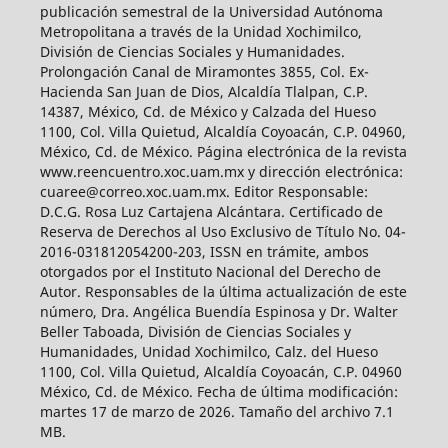
publicación semestral de la Universidad Autónoma
Metropolitana a través de la Unidad Xochimilco,
División de Ciencias Sociales y Humanidades.
Prolongación Canal de Miramontes 3855, Col. Ex-
Hacienda San Juan de Dios, Alcaldía Tlalpan, C.P.
14387, México, Cd. de México y Calzada del Hueso
1100, Col. Villa Quietud, Alcaldía Coyoacán, C.P. 04960,
México, Cd. de México. Página electrónica de la revista
www.reencuentro.xoc.uam.mx y dirección electrónica:
cuaree@correo.xoc.uam.mx. Editor Responsable:
D.C.G. Rosa Luz Cartajena Alcántara. Certificado de
Reserva de Derechos al Uso Exclusivo de Título No. 04-
2016-031812054200-203, ISSN en trámite, ambos
otorgados por el Instituto Nacional del Derecho de
Autor. Responsables de la última actualización de este
número, Dra. Angélica Buendía Espinosa y Dr. Walter
Beller Taboada, División de Ciencias Sociales y
Humanidades, Unidad Xochimilco, Calz. del Hueso
1100, Col. Villa Quietud, Alcaldía Coyoacán, C.P. 04960
México, Cd. de México. Fecha de última modificación:
martes 17 de marzo de 2026. Tamaño del archivo 7.1
MB.