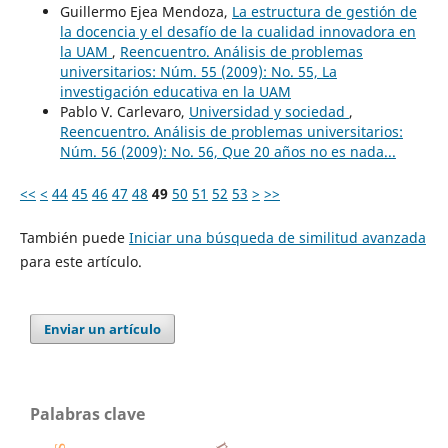
Guillermo Ejea Mendoza,
La estructura de gestión de
la docencia y el desafío de la cualidad innovadora en
la UAM
,
Reencuentro. Análisis de problemas
universitarios: Núm. 55 (2009): No. 55, La
investigación educativa en la UAM
Pablo V. Carlevaro,
Universidad y sociedad
,
Reencuentro. Análisis de problemas universitarios:
Núm. 56 (2009): No. 56, Que 20 años no es nada...
<<
<
44
45
46
47
48
49
50
51
52
53
>
>>
También puede
Iniciar una búsqueda de similitud avanzada
para este artículo.
Enviar un artículo
Palabras clave