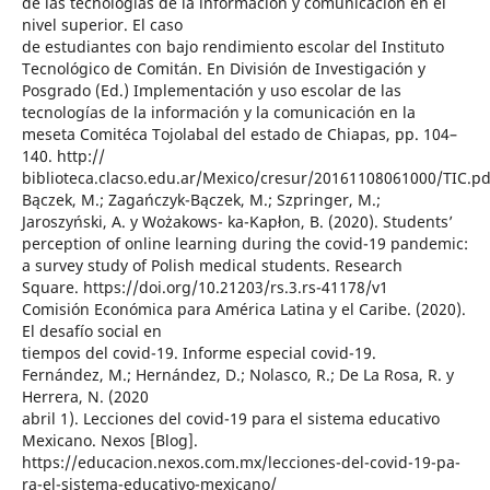
de las tecnologías de la información y comunicación en el
nivel superior. El caso
de estudiantes con bajo rendimiento escolar del Instituto
Tecnológico de Comitán. En División de Investigación y
Posgrado (Ed.) Implementación y uso escolar de las
tecnologías de la información y la comunicación en la
meseta Comitéca Tojolabal del estado de Chiapas, pp. 104–
140. http://
biblioteca.clacso.edu.ar/Mexico/cresur/20161108061000/TIC.pd
Bączek, M.; Zagańczyk-Bączek, M.; Szpringer, M.;
Jaroszyński, A. y Wożakows- ka-Kapłon, B. (2020). Students’
perception of online learning during the covid-19 pandemic:
a survey study of Polish medical students. Research
Square. https://doi.org/10.21203/rs.3.rs-41178/v1
Comisión Económica para América Latina y el Caribe. (2020).
El desafío social en
tiempos del covid-19. Informe especial covid-19.
Fernández, M.; Hernández, D.; Nolasco, R.; De La Rosa, R. y
Herrera, N. (2020
abril 1). Lecciones del covid-19 para el sistema educativo
Mexicano. Nexos [Blog].
https://educacion.nexos.com.mx/lecciones-del-covid-19-pa-
ra-el-sistema-educativo-mexicano/