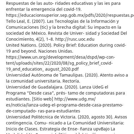
Respuestas de las auto- ridades educativas y las ies para
enfrentar la emergencia del covid-19.
https://educacionsuperior.sep.gob.mx/pdfs/2020/respuestas.p
Tello Leal, E. (2007). Las Tecnologías de la Información y
Comunicaciones (tic) y la brecha digital: Su impacto en la
sociedad de México. Revista de Univer- sidad y Sociedad Del
Conocimiento, 4(2), 1–8. http://rusc.uoc.edu
United Nations. (2020). Policy Brief: Education during covid-
19 and beyond. Naciones Unidas.
https://www.un.org/development/desa/dspd/wp-con-
tent/uploads/sites/22/2020/08/sg_policy_brief_covid-
19_and_education_ august_2020.pdf
Universidad Autónoma de Tamaulipas. (2020). Atento aviso a
la comunidad universitaria. Rectoría.
Universidad de Guadalajara. (2020). Lanza UdeG el
Programa “Desde casa”, prés- tamo de computadoras para
estudiantes. [Sitio web] http://www.udg.mx/
es/noticia/lanza-udeg-el-programa-desde-casa-prestamo-
de-computado- ras-para-estudiantes
Universidad Politécnica de Victoria. (2020, agosto 30). Avisos
contingencia. Comu- nicado a La Comunidad Universitaria:
Inicio de Clases. Estrategia de Ense- ñanza upvBajo La