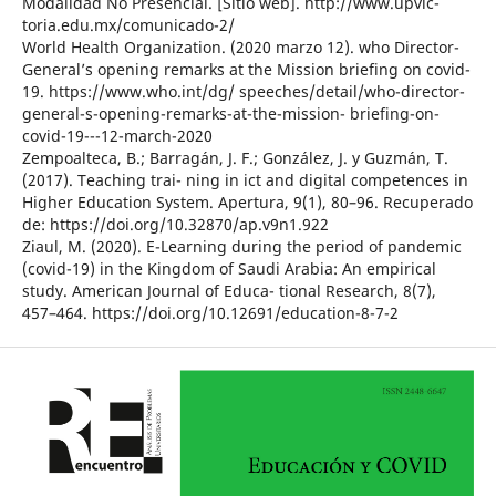
Modalidad No Presencial. [Sitio web]. http://www.upvic-
toria.edu.mx/comunicado-2/
World Health Organization. (2020 marzo 12). who Director-
General’s opening remarks at the Mission briefing on covid-
19. https://www.who.int/dg/ speeches/detail/who-director-
general-s-opening-remarks-at-the-mission- briefing-on-
covid-19---12-march-2020
Zempoalteca, B.; Barragán, J. F.; González, J. y Guzmán, T.
(2017). Teaching trai- ning in ict and digital competences in
Higher Education System. Apertura, 9(1), 80–96. Recuperado
de: https://doi.org/10.32870/ap.v9n1.922
Ziaul, M. (2020). E-Learning during the period of pandemic
(covid-19) in the Kingdom of Saudi Arabia: An empirical
study. American Journal of Educa- tional Research, 8(7),
457–464. https://doi.org/10.12691/education-8-7-2