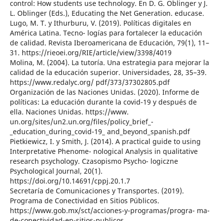
control: How students use technology. En D. G. Oblinger y J.
L. Oblinger (Eds.), Educating the Net Generation. educase.
Lugo, M. T. y Ithurburu, V. (2019). Políticas digitales en
América Latina. Tecno- logías para fortalecer la educación
de calidad. Revista Iberoamericana de Educación, 79(1), 11–
31. https://rieoei.org/RIE/article/view/3398/4019
Molina, M. (2004). La tutoría. Una estrategia para mejorar la
calidad de la educación superior. Universidades, 28, 35–39.
https://www.redalyc.org/ pdf/373/37302805.pdf
Organización de las Naciones Unidas. (2020). Informe de
políticas: La educación durante la covid-19 y después de
ella. Naciones Unidas. https://www.
un.org/sites/un2.un.org/files/policy_brief_-
_education_during_covid-19_ and_beyond_spanish.pdf
Pietkiewicz, I. y Smith, J. (2014). A practical guide to using
Interpretative Phenome- nological Analysis in qualitative
research psychology. Czasopismo Psycho- logiczne
Psychological Journal, 20(1).
https://doi.org/10.14691/cppj.20.1.7
Secretaría de Comunicaciones y Transportes. (2019).
Programa de Conectividad en Sitios Públicos.
https://www.gob.mx/sct/acciones-y-programas/progra- ma-
de-conectividad-en-sitios-publicos