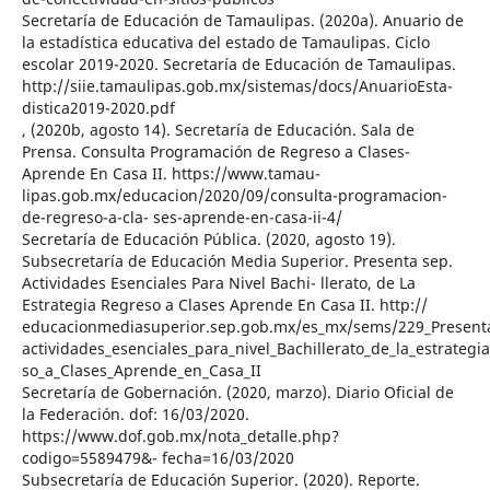
Secretaría de Educación de Tamaulipas. (2020a). Anuario de
la estadística educativa del estado de Tamaulipas. Ciclo
escolar 2019-2020. Secretaría de Educación de Tamaulipas.
http://siie.tamaulipas.gob.mx/sistemas/docs/AnuarioEsta-
distica2019-2020.pdf
, (2020b, agosto 14). Secretaría de Educación. Sala de
Prensa. Consulta Programación de Regreso a Clases-
Aprende En Casa II. https://www.tamau-
lipas.gob.mx/educacion/2020/09/consulta-programacion-
de-regreso-a-cla- ses-aprende-en-casa-ii-4/
Secretaría de Educación Pública. (2020, agosto 19).
Subsecretaría de Educación Media Superior. Presenta sep.
Actividades Esenciales Para Nivel Bachi- llerato, de La
Estrategia Regreso a Clases Aprende En Casa II. http://
educacionmediasuperior.sep.gob.mx/es_mx/sems/229_Present
actividades_esenciales_para_nivel_Bachillerato_de_la_estrategi
so_a_Clases_Aprende_en_Casa_II
Secretaría de Gobernación. (2020, marzo). Diario Oficial de
la Federación. dof: 16/03/2020.
https://www.dof.gob.mx/nota_detalle.php?
codigo=5589479&- fecha=16/03/2020
Subsecretaría de Educación Superior. (2020). Reporte.