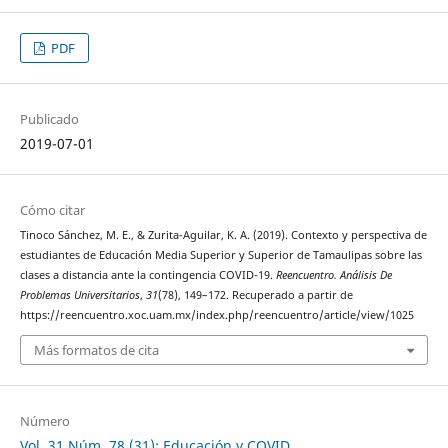
PDF
Publicado
2019-07-01
Cómo citar
Tinoco Sánchez, M. E., & Zurita-Aguilar, K. A. (2019). Contexto y perspectiva de
estudiantes de Educación Media Superior y Superior de Tamaulipas sobre las
clases a distancia ante la contingencia COVID-19.
Reencuentro. Análisis De
Problemas Universitarios
,
31
(78), 149–172. Recuperado a partir de
https://reencuentro.xoc.uam.mx/index.php/reencuentro/article/view/1025
Más formatos de cita
Número
Vol. 31 Núm. 78 (31): Educación y COVID