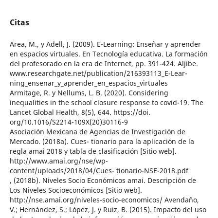
Citas
Area, M., y Adell, J. (2009). E-Learning: Enseñar y aprender
en espacios virtuales. En Tecnología educativa. La formación
del profesorado en la era de Internet, pp. 391-424. Aljibe.
www.researchgate.net/publication/216393113_E-Lear-
ning_ensenar_y_aprender_en_espacios_virtuales
Armitage, R. y Nellums, L. B. (2020). Considering
inequalities in the school closure response to covid-19. The
Lancet Global Health, 8(5), 644. https://doi.
org/10.1016/S2214-109X(20)30116-9
Asociación Mexicana de Agencias de Investigación de
Mercado. (2018a). Cues- tionario para la aplicación de la
regla amai 2018 y tabla de clasificación [Sitio web].
http://www.amai.org/nse/wp-
content/uploads/2018/04/Cues- tionario-NSE-2018.pdf
, (2018b). Niveles Socio Económicos amai. Descripción de
Los Niveles Socioeconómicos [Sitio web].
http://nse.amai.org/niveles-socio-economicos/ Avendaño,
V.; Hernández, S.; López, J. y Ruiz, B. (2015). Impacto del uso