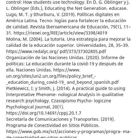
control: How students use technology. En D. G. Oblinger y J.
L. Oblinger (Eds.), Educating the Net Generation. educase.
Lugo, M. T. y Ithurburu, V. (2019). Políticas digitales en
América Latina. Tecno- logías para fortalecer la educación
de calidad. Revista Iberoamericana de Educación, 79(1), 11–
31. https://rieoei.org/RIE/article/view/3398/4019
Molina, M. (2004). La tutoría. Una estrategia para mejorar la
calidad de la educación superior. Universidades, 28, 35–39.
https://www.redalyc.org/ pdf/373/37302805.pdf
Organización de las Naciones Unidas. (2020). Informe de
políticas: La educación durante la covid-19 y después de
ella. Naciones Unidas. https://www.
un.org/sites/un2.un.org/files/policy_brief_-
_education_during_covid-19_ and_beyond_spanish.pdf
Pietkiewicz, I. y Smith, J. (2014). A practical guide to using
Interpretative Phenome- nological Analysis in qualitative
research psychology. Czasopismo Psycho- logiczne
Psychological Journal, 20(1).
https://doi.org/10.14691/cppj.20.1.7
Secretaría de Comunicaciones y Transportes. (2019).
Programa de Conectividad en Sitios Públicos.
https://www.gob.mx/sct/acciones-y-programas/progra- ma-
de-conectividad-en-sitios-publicos