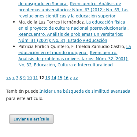
de posgrado en Sonora
,
Reencuentro. Análisis de
problemas universitarios: Núm. 63 (2012): No. 63, Las
revoluciones científicas y la educación superior
Ma. de la Luz Torres Hernández,
La educación física
en el proyecto de cultura nacional posrevolucionaria
,
Reencuentro. Análisis de problemas universitarios:
Núm. 31 (2001): No. 31, Estado y educación
Patricia Ehrlich Quintero, F. Imelda Zamudio Castro,
La
educación en el mundo indígena
,
Reencuentro.
Análisis de problemas universitarios: Núm. 32 (2001):
No. 32, Educación, Cultura e Interculturalidad
<<
<
7
8
9
10
11
12
13
14
15
16
>
>>
También puede
Iniciar una búsqueda de similitud avanzada
para este artículo.
Enviar un artículo