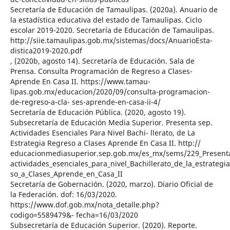
Secretaría de Educación de Tamaulipas. (2020a). Anuario de
la estadística educativa del estado de Tamaulipas. Ciclo
escolar 2019-2020. Secretaría de Educación de Tamaulipas.
http://siie.tamaulipas.gob.mx/sistemas/docs/AnuarioEsta-
distica2019-2020.pdf
, (2020b, agosto 14). Secretaría de Educación. Sala de
Prensa. Consulta Programación de Regreso a Clases-
Aprende En Casa II. https://www.tamau-
lipas.gob.mx/educacion/2020/09/consulta-programacion-
de-regreso-a-cla- ses-aprende-en-casa-ii-4/
Secretaría de Educación Pública. (2020, agosto 19).
Subsecretaría de Educación Media Superior. Presenta sep.
Actividades Esenciales Para Nivel Bachi- llerato, de La
Estrategia Regreso a Clases Aprende En Casa II. http://
educacionmediasuperior.sep.gob.mx/es_mx/sems/229_Present
actividades_esenciales_para_nivel_Bachillerato_de_la_estrategi
so_a_Clases_Aprende_en_Casa_II
Secretaría de Gobernación. (2020, marzo). Diario Oficial de
la Federación. dof: 16/03/2020.
https://www.dof.gob.mx/nota_detalle.php?
codigo=5589479&- fecha=16/03/2020
Subsecretaría de Educación Superior. (2020). Reporte.