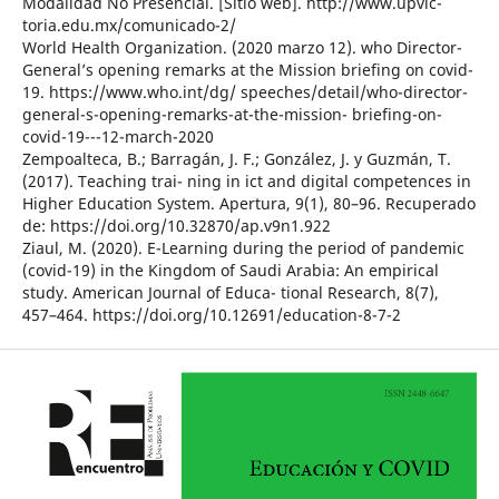
Modalidad No Presencial. [Sitio web]. http://www.upvic-
toria.edu.mx/comunicado-2/
World Health Organization. (2020 marzo 12). who Director-
General’s opening remarks at the Mission briefing on covid-
19. https://www.who.int/dg/ speeches/detail/who-director-
general-s-opening-remarks-at-the-mission- briefing-on-
covid-19---12-march-2020
Zempoalteca, B.; Barragán, J. F.; González, J. y Guzmán, T.
(2017). Teaching trai- ning in ict and digital competences in
Higher Education System. Apertura, 9(1), 80–96. Recuperado
de: https://doi.org/10.32870/ap.v9n1.922
Ziaul, M. (2020). E-Learning during the period of pandemic
(covid-19) in the Kingdom of Saudi Arabia: An empirical
study. American Journal of Educa- tional Research, 8(7),
457–464. https://doi.org/10.12691/education-8-7-2