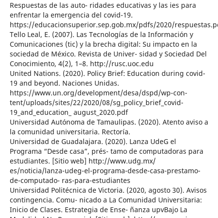
Respuestas de las auto- ridades educativas y las ies para
enfrentar la emergencia del covid-19.
https://educacionsuperior.sep.gob.mx/pdfs/2020/respuestas.p
Tello Leal, E. (2007). Las Tecnologías de la Información y
Comunicaciones (tic) y la brecha digital: Su impacto en la
sociedad de México. Revista de Univer- sidad y Sociedad Del
Conocimiento, 4(2), 1–8. http://rusc.uoc.edu
United Nations. (2020). Policy Brief: Education during covid-
19 and beyond. Naciones Unidas.
https://www.un.org/development/desa/dspd/wp-con-
tent/uploads/sites/22/2020/08/sg_policy_brief_covid-
19_and_education_ august_2020.pdf
Universidad Autónoma de Tamaulipas. (2020). Atento aviso a
la comunidad universitaria. Rectoría.
Universidad de Guadalajara. (2020). Lanza UdeG el
Programa “Desde casa”, prés- tamo de computadoras para
estudiantes. [Sitio web] http://www.udg.mx/
es/noticia/lanza-udeg-el-programa-desde-casa-prestamo-
de-computado- ras-para-estudiantes
Universidad Politécnica de Victoria. (2020, agosto 30). Avisos
contingencia. Comu- nicado a La Comunidad Universitaria:
Inicio de Clases. Estrategia de Ense- ñanza upvBajo La