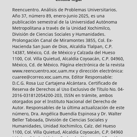
Reencuentro. Análisis de Problemas Universitarios.
Año 37, número 89, enero-junio 2025, es una
publicación semestral de la Universidad Autónoma
Metropolitana a través de la Unidad Xochimilco,
División de Ciencias Sociales y Humanidades.
Prolongación Canal de Miramontes 3855, Col. Ex-
Hacienda San Juan de Dios, Alcaldía Tlalpan, C.P.
14387, México, Cd. de México y Calzada del Hueso
1100, Col. Villa Quietud, Alcaldía Coyoacán, C.P. 04960,
México, Cd. de México. Página electrónica de la revista
www.reencuentro.xoc.uam.mx y dirección electrónica:
cuaree@correo.xoc.uam.mx. Editor Responsable:
D.C.G. Rosa Luz Cartajena Alcántara. Certificado de
Reserva de Derechos al Uso Exclusivo de Título No. 04-
2016-031812054200-203, ISSN en trámite, ambos
otorgados por el Instituto Nacional del Derecho de
Autor. Responsables de la última actualización de este
número, Dra. Angélica Buendía Espinosa y Dr. Walter
Beller Taboada, División de Ciencias Sociales y
Humanidades, Unidad Xochimilco, Calz. del Hueso
1100, Col. Villa Quietud, Alcaldía Coyoacán, C.P. 04960