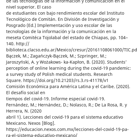
de las tecnologías de la información y comunicación en el
nivel superior. El caso
de estudiantes con bajo rendimiento escolar del Instituto
Tecnológico de Comitán. En División de Investigación y
Posgrado (Ed.) Implementación y uso escolar de las
tecnologías de la información y la comunicación en la
meseta Comitéca Tojolabal del estado de Chiapas, pp. 104–
140. http://
biblioteca.clacso.edu.ar/Mexico/cresur/20161108061000/TIC.pd
Bączek, M.; Zagańczyk-Bączek, M.; Szpringer, M.;
Jaroszyński, A. y Wożakows- ka-Kapłon, B. (2020). Students’
perception of online learning during the covid-19 pandemic:
a survey study of Polish medical students. Research
Square. https://doi.org/10.21203/rs.3.rs-41178/v1
Comisión Económica para América Latina y el Caribe. (2020).
El desafío social en
tiempos del covid-19. Informe especial covid-19.
Fernández, M.; Hernández, D.; Nolasco, R.; De La Rosa, R. y
Herrera, N. (2020
abril 1). Lecciones del covid-19 para el sistema educativo
Mexicano. Nexos [Blog].
https://educacion.nexos.com.mx/lecciones-del-covid-19-pa-
ra-el-sistema-educativo-mexicano/