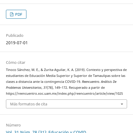
PDF
Publicado
2019-07-01
Cómo citar
Tinoco Sánchez, M. E., & Zurita-Aguilar, K. A. (2019). Contexto y perspectiva de
estudiantes de Educación Media Superior y Superior de Tamaulipas sobre las
clases a distancia ante la contingencia COVID-19.
Reencuentro. Análisis De
Problemas Universitarios
,
31
(78), 149–172. Recuperado a partir de
https://reencuentro.xoc.uam.mx/index.php/reencuentro/article/view/1025
Más formatos de cita
Número
Vol. 31 Núm. 78 (31): Educación y COVID