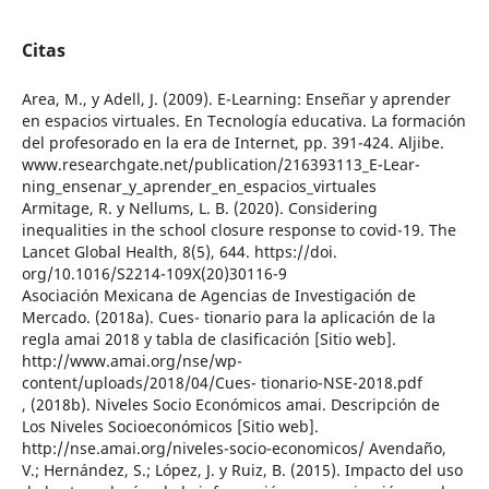
Citas
Area, M., y Adell, J. (2009). E-Learning: Enseñar y aprender
en espacios virtuales. En Tecnología educativa. La formación
del profesorado en la era de Internet, pp. 391-424. Aljibe.
www.researchgate.net/publication/216393113_E-Lear-
ning_ensenar_y_aprender_en_espacios_virtuales
Armitage, R. y Nellums, L. B. (2020). Considering
inequalities in the school closure response to covid-19. The
Lancet Global Health, 8(5), 644. https://doi.
org/10.1016/S2214-109X(20)30116-9
Asociación Mexicana de Agencias de Investigación de
Mercado. (2018a). Cues- tionario para la aplicación de la
regla amai 2018 y tabla de clasificación [Sitio web].
http://www.amai.org/nse/wp-
content/uploads/2018/04/Cues- tionario-NSE-2018.pdf
, (2018b). Niveles Socio Económicos amai. Descripción de
Los Niveles Socioeconómicos [Sitio web].
http://nse.amai.org/niveles-socio-economicos/ Avendaño,
V.; Hernández, S.; López, J. y Ruiz, B. (2015). Impacto del uso