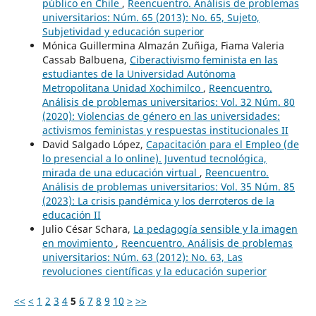
público en Chile
,
Reencuentro. Análisis de problemas
universitarios: Núm. 65 (2013): No. 65, Sujeto,
Subjetividad y educación superior
Mónica Guillermina Almazán Zuñiga, Fiama Valeria
Cassab Balbuena,
Ciberactivismo feminista en las
estudiantes de la Universidad Autónoma
Metropolitana Unidad Xochimilco
,
Reencuentro.
Análisis de problemas universitarios: Vol. 32 Núm. 80
(2020): Violencias de género en las universidades:
activismos feministas y respuestas institucionales II
David Salgado López,
Capacitación para el Empleo (de
lo presencial a lo online). Juventud tecnológica,
mirada de una educación virtual
,
Reencuentro.
Análisis de problemas universitarios: Vol. 35 Núm. 85
(2023): La crisis pandémica y los derroteros de la
educación II
Julio César Schara,
La pedagogía sensible y la imagen
en movimiento
,
Reencuentro. Análisis de problemas
universitarios: Núm. 63 (2012): No. 63, Las
revoluciones científicas y la educación superior
<<
<
1
2
3
4
5
6
7
8
9
10
>
>>