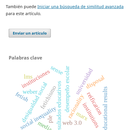
También puede
Iniciar una búsqueda de similitud avanzada
para este artículo.
Enviar un artículo
Palabras clave
sense
desempeño escolar
universidad
instituciones
lms
disposal
desigualdad social
resultados educativos
fetichismo
educational results
weber
fetish
reification
racionality
institutions
social inequality
marx
ple
web 3.0
media