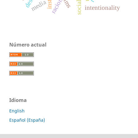
racionality
lms
media
intentionality
Número actual
Idioma
English
Español (España)