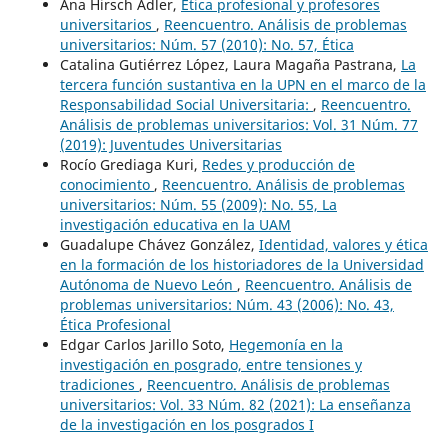
Ana Hirsch Adler,
Ética profesional y profesores
universitarios
,
Reencuentro. Análisis de problemas
universitarios: Núm. 57 (2010): No. 57, Ética
Catalina Gutiérrez López, Laura Magaña Pastrana,
La
tercera función sustantiva en la UPN en el marco de la
Responsabilidad Social Universitaria:
,
Reencuentro.
Análisis de problemas universitarios: Vol. 31 Núm. 77
(2019): Juventudes Universitarias
Rocío Grediaga Kuri,
Redes y producción de
conocimiento
,
Reencuentro. Análisis de problemas
universitarios: Núm. 55 (2009): No. 55, La
investigación educativa en la UAM
Guadalupe Chávez González,
Identidad, valores y ética
en la formación de los historiadores de la Universidad
Autónoma de Nuevo León
,
Reencuentro. Análisis de
problemas universitarios: Núm. 43 (2006): No. 43,
Ética Profesional
Edgar Carlos Jarillo Soto,
Hegemonía en la
investigación en posgrado, entre tensiones y
tradiciones
,
Reencuentro. Análisis de problemas
universitarios: Vol. 33 Núm. 82 (2021): La enseñanza
de la investigación en los posgrados I