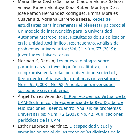
María Elena Castro Sariñana, Claudia Mónica Salazar
Villava, Rubén Montoya Díaz, Rubén Montoya Díaz,
José Ramón Hernández Rodríguez, Emma Morales
Cuayahuitl, Adriana Carreño Balleza,
Redes de
estudiantes para incrementar el bienestar psicosocial.
Un modelo de intervención para la Universidad
Autónoma Metropolitana. Resultados de su aplicación
en la unidad Xochimilco
,
Reencuentro. Análisis de
problemas universitarios: Vol. 31 Núm. 77 (2019):
Juventudes Universitarias
Norman K. Denzin,
Los nuevos diálogos sobre
paradigmas y la investigación cualitativa. Un
compromiso en la relación universidad-sociedad
,
Reencuentro. Análisis de problemas universitarios:
Núm. 52 (2008): No. 52, Vinculación universidad-
sociedad y sus problemas
Ángel Torres Velandia,
El Plan Académico Virtual de la
UAM-Xochimilco y la experiencia de la Red Digital de
Publicaciones
,
Reencuentro. Análisis de problemas
universitarios: Núm. 42 (2005): No. 42, Publicaciones
periódicas de la UAM
Esther Labrada Martínez,
Discapacidad visual y
apropiación social de las tecnologías digitales de la