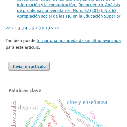
información y la comunicación
,
Reencuentro. Análisis
de problemas universitarios: Núm. 62 (2012): No. 62,
Apropiación social de las TIC en la Educación Superior
<<
<
1
2
3
4
5
6
7
8
9
10
>
>>
También puede
Iniciar una búsqueda de similitud avanzada
para este artículo.
Enviar un artículo
Palabras clave
media
resultados educativos
cine y enseñanza
medios audiovisuales
disposal
institutions
desempeño escolar
lms
marx
racionality