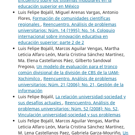
Encuentro sobre los sistemas modulares en la
educación superior en México
Luis Felipe Bojalil, Miguel Arenas Vargas, Antonio
Flores,
Formación de comunidades científicas
regionales
,
Reencuentro. Análisis de problemas
universitarios: Núm. 14 (1995): No. 14, Coloquio
internacional sobre innovación educativa en
educación superior: parte 2 de 2
Luis Felipe Bojalil, Marcos Aguilar Vengas, Martha
Leticia Alfaro León, María Cristina Sánchez Martínez,
Ma. Elena Castellanos Páez, Gilberto Sandoval
Fregoso,
Un modelo de evaluación para el tronco
común divisional de la división de CBS de la UAM-
Xochimilco
,
Reencuentro. Análisis de problemas
universitarios: Núm. 21 (2006): No. 21, Gestión de la
información
Luis Felipe Bojalil,
La relación universidad-sociedad y
sus desafíos actuales
,
Reencuentro. Análisis de
problemas universitarios: Núm. 52 (2008): No. 52,
Vinculación universidad-sociedad y sus problemas
Luis Felipe Bojalil, Marcos Aguilar Vengas, Martha
Leticia Alfaro León, María Cristina Sánchez Martínez,
M. Lena Castellanos Paez, Gabriela Garza-Mouriño,
Un