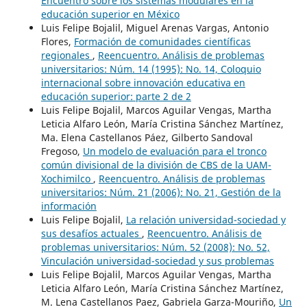
Encuentro sobre los sistemas modulares en la
educación superior en México
Luis Felipe Bojalil, Miguel Arenas Vargas, Antonio
Flores,
Formación de comunidades científicas
regionales
,
Reencuentro. Análisis de problemas
universitarios: Núm. 14 (1995): No. 14, Coloquio
internacional sobre innovación educativa en
educación superior: parte 2 de 2
Luis Felipe Bojalil, Marcos Aguilar Vengas, Martha
Leticia Alfaro León, María Cristina Sánchez Martínez,
Ma. Elena Castellanos Páez, Gilberto Sandoval
Fregoso,
Un modelo de evaluación para el tronco
común divisional de la división de CBS de la UAM-
Xochimilco
,
Reencuentro. Análisis de problemas
universitarios: Núm. 21 (2006): No. 21, Gestión de la
información
Luis Felipe Bojalil,
La relación universidad-sociedad y
sus desafíos actuales
,
Reencuentro. Análisis de
problemas universitarios: Núm. 52 (2008): No. 52,
Vinculación universidad-sociedad y sus problemas
Luis Felipe Bojalil, Marcos Aguilar Vengas, Martha
Leticia Alfaro León, María Cristina Sánchez Martínez,
M. Lena Castellanos Paez, Gabriela Garza-Mouriño,
Un