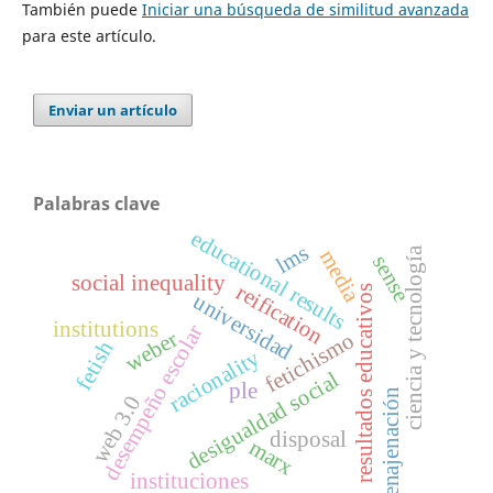
También puede
Iniciar una búsqueda de similitud avanzada
para este artículo.
Enviar un artículo
Palabras clave
educational results
lms
ciencia y tecnología
media
sense
social inequality
reification
resultados educativos
universidad
institutions
desempeño escolar
weber
fetichismo
fetish
racionality
desigualdad social
ple
enajenación
web 3.0
disposal
marx
instituciones