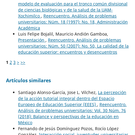
modelo de evaluación para el tronco común divisional
de ciencias biológicas y de la salud de la UAM-
Xochimilco
,
Reencuentro. Análisis de problemas
universitarios: Núm. 18 (1997): No. 18, Administración
Académica
Luis Felipe Bojalil, Mauricio Andión Gamboa,
Presentación
,
Reencuentro. Análisis de problemas
universitarios: Núm. 50 (2007): No. 50, La calidad de la
educación superior: encuentros y desencuentros
1
2
3
>
>>
Artículos similares
Santiago Alonso-García, Jose L. Vilchez,
La percepción
de la acción tutorial integral dentro del Espacio
Europeo de Educación Superior (EEES)
,
Reencuentro.
Análisis de problemas universitarios: Vol. 30 Núm. 76
(2018): Balance y perspectivas de la educación en
México
Fernando de Jesús Domínguez Pozos, Rocío López
González,
Interacción social, juventudes universitarias