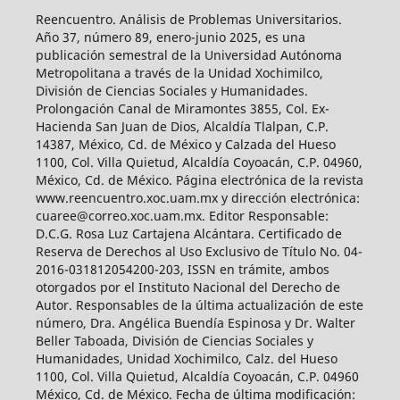
Reencuentro. Análisis de Problemas Universitarios.
Año 37, número 89, enero-junio 2025, es una
publicación semestral de la Universidad Autónoma
Metropolitana a través de la Unidad Xochimilco,
División de Ciencias Sociales y Humanidades.
Prolongación Canal de Miramontes 3855, Col. Ex-
Hacienda San Juan de Dios, Alcaldía Tlalpan, C.P.
14387, México, Cd. de México y Calzada del Hueso
1100, Col. Villa Quietud, Alcaldía Coyoacán, C.P. 04960,
México, Cd. de México. Página electrónica de la revista
www.reencuentro.xoc.uam.mx y dirección electrónica:
cuaree@correo.xoc.uam.mx. Editor Responsable:
D.C.G. Rosa Luz Cartajena Alcántara. Certificado de
Reserva de Derechos al Uso Exclusivo de Título No. 04-
2016-031812054200-203, ISSN en trámite, ambos
otorgados por el Instituto Nacional del Derecho de
Autor. Responsables de la última actualización de este
número, Dra. Angélica Buendía Espinosa y Dr. Walter
Beller Taboada, División de Ciencias Sociales y
Humanidades, Unidad Xochimilco, Calz. del Hueso
1100, Col. Villa Quietud, Alcaldía Coyoacán, C.P. 04960
México, Cd. de México. Fecha de última modificación: