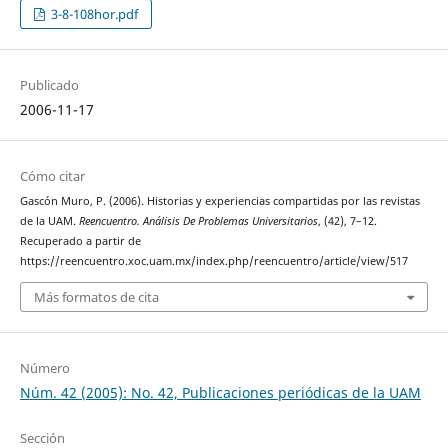
3-8-108hor.pdf
Publicado
2006-11-17
Cómo citar
Gascón Muro, P. (2006). Historias y experiencias compartidas por las revistas
de la UAM.
Reencuentro. Análisis De Problemas Universitarios
, (42), 7–12.
Recuperado a partir de
https://reencuentro.xoc.uam.mx/index.php/reencuentro/article/view/517
Más formatos de cita
Número
Núm. 42 (2005): No. 42, Publicaciones periódicas de la UAM
Sección