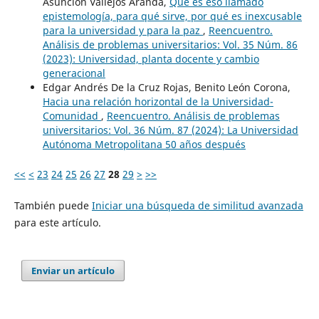
Asunción Vallejos Aranda,
Qué es eso llamado
epistemología, para qué sirve, por qué es inexcusable
para la universidad y para la paz
,
Reencuentro.
Análisis de problemas universitarios: Vol. 35 Núm. 86
(2023): Universidad, planta docente y cambio
generacional
Edgar Andrés De la Cruz Rojas, Benito León Corona,
Hacia una relación horizontal de la Universidad-
Comunidad
,
Reencuentro. Análisis de problemas
universitarios: Vol. 36 Núm. 87 (2024): La Universidad
Autónoma Metropolitana 50 años después
<<
<
23
24
25
26
27
28
29
>
>>
También puede
Iniciar una búsqueda de similitud avanzada
para este artículo.
Enviar un artículo