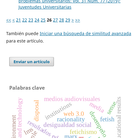
problemas universitarios: Vol. 31 Núm. 77 (2019):
Juventudes Universitarias
<<
<
21
22
23
24
25
26
27
28
29
>
>>
También puede
Iniciar una búsqueda de similitud avanzada
para este artículo.
Enviar un artículo
Palabras clave
medios audiovisuales
educational results
science and technology
disposal
media
sense
institutions
desempeño escolar
web 3.0
racionality
fetish
resultados educativos
desigualdad social
lms
fetichismo
ple
marx