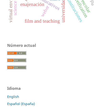
virtual environment
reification
instituciones
universidad
enajenación
weber
film and teaching
Número actual
Idioma
English
Español (España)