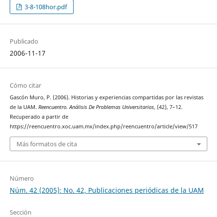
3-8-108hor.pdf
Publicado
2006-11-17
Cómo citar
Gascón Muro, P. (2006). Historias y experiencias compartidas por las revistas
de la UAM.
Reencuentro. Análisis De Problemas Universitarios
, (42), 7–12.
Recuperado a partir de
https://reencuentro.xoc.uam.mx/index.php/reencuentro/article/view/517
Más formatos de cita
Número
Núm. 42 (2005): No. 42, Publicaciones periódicas de la UAM
Sección