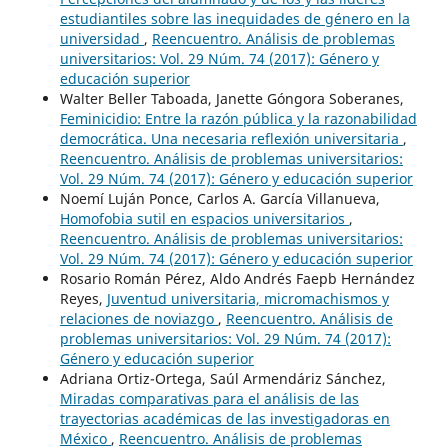
estudiantiles sobre las inequidades de género en la
universidad
,
Reencuentro. Análisis de problemas
universitarios: Vol. 29 Núm. 74 (2017): Género y
educación superior
Walter Beller Taboada, Janette Góngora Soberanes,
Feminicidio: Entre la razón pública y la razonabilidad
democrática. Una necesaria reflexión universitaria
,
Reencuentro. Análisis de problemas universitarios:
Vol. 29 Núm. 74 (2017): Género y educación superior
Noemí Luján Ponce, Carlos A. García Villanueva,
Homofobia sutil en espacios universitarios
,
Reencuentro. Análisis de problemas universitarios:
Vol. 29 Núm. 74 (2017): Género y educación superior
Rosario Román Pérez, Aldo Andrés Faepb Hernández
Reyes,
Juventud universitaria, micromachismos y
relaciones de noviazgo
,
Reencuentro. Análisis de
problemas universitarios: Vol. 29 Núm. 74 (2017):
Género y educación superior
Adriana Ortiz-Ortega, Saúl Armendáriz Sánchez,
Miradas comparativas para el análisis de las
trayectorias académicas de las investigadoras en
México
,
Reencuentro. Análisis de problemas