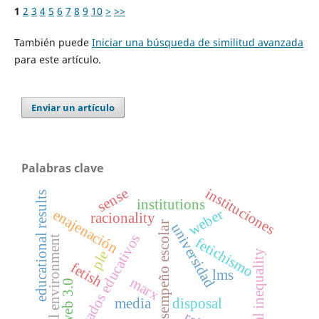
1
2
3
4
5
6
7
8
9
10
>
>>
También puede
Iniciar una búsqueda de similitud avanzada
para este artículo.
Enviar un artículo
Palabras clave
instituciones
sense
educational results
institutions
weber
enajenación
racionality
desempeño escolar
universidad
resultados educativos
virtual environment
fetichismo
social inequality
ple
fetish
lms
marx
web 3.0
media
disposal