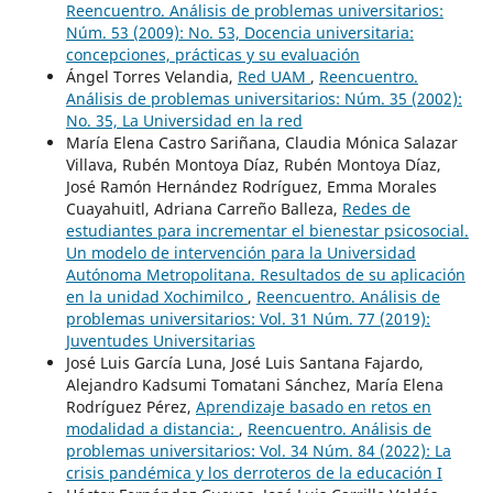
Reencuentro. Análisis de problemas universitarios:
Núm. 53 (2009): No. 53, Docencia universitaria:
concepciones, prácticas y su evaluación
Ángel Torres Velandia,
Red UAM
,
Reencuentro.
Análisis de problemas universitarios: Núm. 35 (2002):
No. 35, La Universidad en la red
María Elena Castro Sariñana, Claudia Mónica Salazar
Villava, Rubén Montoya Díaz, Rubén Montoya Díaz,
José Ramón Hernández Rodríguez, Emma Morales
Cuayahuitl, Adriana Carreño Balleza,
Redes de
estudiantes para incrementar el bienestar psicosocial.
Un modelo de intervención para la Universidad
Autónoma Metropolitana. Resultados de su aplicación
en la unidad Xochimilco
,
Reencuentro. Análisis de
problemas universitarios: Vol. 31 Núm. 77 (2019):
Juventudes Universitarias
José Luis García Luna, José Luis Santana Fajardo,
Alejandro Kadsumi Tomatani Sánchez, María Elena
Rodríguez Pérez,
Aprendizaje basado en retos en
modalidad a distancia:
,
Reencuentro. Análisis de
problemas universitarios: Vol. 34 Núm. 84 (2022): La
crisis pandémica y los derroteros de la educación I