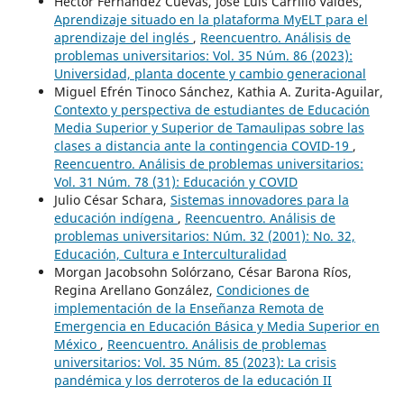
Héctor Fernández Cuevas, José Luis Carrillo Valdés,
Aprendizaje situado en la plataforma MyELT para el
aprendizaje del inglés
,
Reencuentro. Análisis de
problemas universitarios: Vol. 35 Núm. 86 (2023):
Universidad, planta docente y cambio generacional
Miguel Efrén Tinoco Sánchez, Kathia A. Zurita-Aguilar,
Contexto y perspectiva de estudiantes de Educación
Media Superior y Superior de Tamaulipas sobre las
clases a distancia ante la contingencia COVID-19
,
Reencuentro. Análisis de problemas universitarios:
Vol. 31 Núm. 78 (31): Educación y COVID
Julio César Schara,
Sistemas innovadores para la
educación indígena
,
Reencuentro. Análisis de
problemas universitarios: Núm. 32 (2001): No. 32,
Educación, Cultura e Interculturalidad
Morgan Jacobsohn Solórzano, César Barona Ríos,
Regina Arellano González,
Condiciones de
implementación de la Enseñanza Remota de
Emergencia en Educación Básica y Media Superior en
México
,
Reencuentro. Análisis de problemas
universitarios: Vol. 35 Núm. 85 (2023): La crisis
pandémica y los derroteros de la educación II