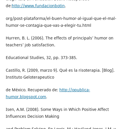
de:
http://www.fundacionbotin
.
org/post-plataforma/el-buen-humor-al-igual-que-el-mal-
humor-se-contagia-que-vas-a-elegir-tu.html
Hurren, B. L. (2006). The effects of principals’ humor on
teachers’ job satisfaction.
Educational Studies, 32, pp. 373-385.
Castillo, R. (2009, marzo 9). Qué es la risoterapia. [Blog].
Instituto Geloterapeutico
de México. Recuperado de:
http://opublica-
humor.blogspot.com
.
Isen, A.M. (2008). Some Ways in Which Positive Affect
Influences Decision Making
and Problem Solving. En Lewis, M.; Haviland-Jones, J.M. y