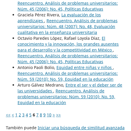
Reencuentro. Análisis de problemas universitarios:
Núm. 45 (2006): No. 45, Políticas Educativas
Graciela Pérez Rivera,
La evaluación de los
aprendizajes
,
Reencuentro. Análisis de problemas
universitarios: Núm. 48 (2007): No. 48, Evaluación
cualitativa en la enseñanza universitaria
Octavio Paredes López, Rafael Loyola Díaz,
El
conocimiento y la innovación, los grandes ausentes
para el desarrollo y la competitividad en México
,
Reencuentro. Análisis de problemas universitarios:
Núm. 45 (2006): No. 45, Políticas Educativas
Antonio Paoli Bolio,
Equidad entre niñas y niños
,
Reencuentro. Análisis de problemas universitarios:
Núm. 59 (2010): No. 59, Equidad en la educación
Arturo Gálvez Medrano,
Entre el ser y el deber ser de
las universidades
,
Reencuentro. Análisis de
problemas universitarios: Núm. 59 (2010): No. 59,
Equidad en la educación
<<
<
1
2
3
4
5
6
7
8
9
10
>
>>
También puede
Iniciar una búsqueda de similitud avanzada