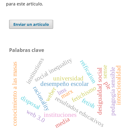
para este artículo.
Enviar un artículo
Palabras clave
social inequality
institutions
reification
conocimiento a las masas
sense
intencionalidad
pedagogía sensible
desigualdad social
universidad
ple
desempeño escolar
fetichismo
racionality
weber
lms
marx
disposal
resultados educativos
fetish
web 3.0
instituciones
media