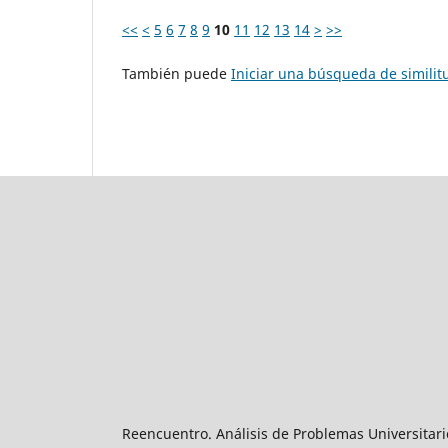
<<
<
5
6
7
8
9
10
11
12
13
14
>
>>
También puede
Iniciar una búsqueda de simili
Reencuentro. Análisis de Problemas Universitari