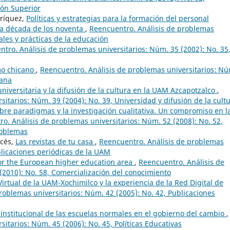
ión Superior
nríquez,
Políticas y estrategias para la formación del personal
la década de los noventa
,
Reencuentro. Análisis de problemas
ales y prácticas de la educación
tro. Análisis de problemas universitarios: Núm. 35 (2002): No. 35,
o chicano
,
Reencuentro. Análisis de problemas universitarios: N
cana
universitaria y la difusión de la cultura en la UAM Azcapotzalco
,
itarios: Núm. 39 (2004): No. 39, Universidad y difusión de la cult
bre paradigmas y la investigación cualitativa. Un compromiso en l
o. Análisis de problemas universitarios: Núm. 52 (2008): No. 52,
roblemas
cés,
Las revistas de tu casa
,
Reencuentro. Análisis de problemas
blicaciones periódicas de la UAM
for the European higher education area
,
Reencuentro. Análisis de
(2010): No. 58, Comercialización del conocimiento
irtual de la UAM-Xochimilco y la experiencia de la Red Digital de
roblemas universitarios: Núm. 42 (2005): No. 42, Publicaciones
institucional de las escuelas normales en el gobierno del cambio
,
itarios: Núm. 45 (2006): No. 45, Políticas Educativas