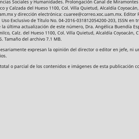
Ciencias Sociales y Humanidades. Prolongación Canal de Miramontes
ico y Calzada del Hueso 1100, Col. Villa Quietud, Alcaldía Coyoacán,
uam.mx y dirección electrónica: cuaree@correo.xoc.uam.mx. Editor
l Uso Exclusivo de Título No. 04-2016-031812054200-203, ISSN en tr
 última actualización de este número, Dra. Angélica Buendía Esp
o, Calz. del Hueso 1100, Col. Villa Quietud, Alcaldía Coyoacán, C
. Tamaño del archivo 7.1 MB.
ariamente expresan la opinión del director o editor en jefe, ni una
ios.
tal o parcial de los contenidos e imágenes de esta publicación con