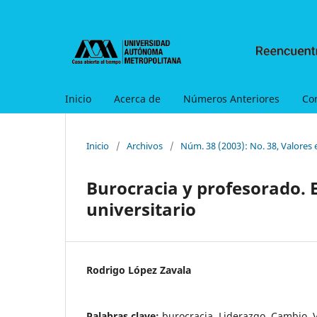
Inicio
Acerca de
Números Anteriores
Co
Inicio
/
Archivos
/
Núm. 38 (2003): No. 38, Valores 
Burocracia y profesorado. E
universitario
Rodrigo López Zavala
Palabras clave:
burocracia, Liderazgo, Cambio, V