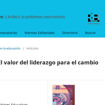
nvocatorias
Normas Editoriales
Directorio
Buscar
en la educación
/
Artículos
l valor del liderazgo para el cambio
alores Educativos,