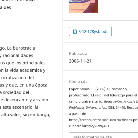
Values
3-12-178ysb.pdf
zgo. La burocracia
Publicado
 y racionalidades
2006-11-21
vos que los principales
en la vida académica y
urocratización del
Cómo citar
as y que, en una época
López Zavala, R. (2006). Burocracia y
a sociedad del
profesorado. El valor del liderazgo para el
de desencanto y arraigo
cambio universitario.
Reencuentro. Análisis 
n este escenario, la
Problemas Universitarios
, (38), 34–40. Recu
 alto valor, sin embargo,
a partir de
https://reencuentro.xoc.uam.mx/index.ph
cuentro/article/view/463
Más formatos de cita