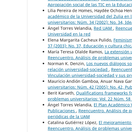
Apropiación social de las TIC en la Educac
Lilia Pereira de Homes, Haydée Ochoa He
académico de la Universidad del Zulia en 
universitarios: Núm. 34 (2002): No. 34, Ide
Ángel Torres Velandia,
Red UAM
,
Reencuen
Universidad en la red
Elena Margarita Cacheux Pulido,
Feminism
37 (2003): No. 37, Educación y cultura chi
María Teresa Olalde Ramos,
La extensión 
Reencuentro. Análisis de problemas univers
Norman K. Denzin,
Los nuevos diálogos so
relación universidad-sociedad
,
Reencuentr
Vinculación universidad-sociedad y sus p
Mauricio Andión Gamboa, Anuar Nava Gar
universitarios: Núm. 42 (2005): No. 42, Pu
Berit Karseth,
Qualifications frameworks 
problemas universitarios: Vol. 22 Núm. 58 
Ángel Torres Velandia,
El Plan Académico V
Publicaciones
,
Reencuentro. Análisis de p
periódicas de la UAM
Catalina Gutiérrez López,
El mejoramiento 
Reencuentro. Análisis de problemas univers