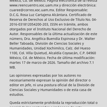
México, Cd. de México. Página electrónica de la revista
www.reencuentro.xoc.uam.mx y dirección electrónica:
cuaree@correo.xoc.uam.mx. Editor Responsable:
D.C.G. Rosa Luz Cartajena Alcántara. Certificado de
Reserva de Derechos al Uso Exclusivo de Título No. 04-
2016-031812054200-203, ISSN en trámite, ambos
otorgados por el Instituto Nacional del Derecho de
Autor. Responsables de la última actualización de este
número, Dra. Angélica Buendía Espinosa y Dr. Walter
Beller Taboada, División de Ciencias Sociales y
Humanidades, Unidad Xochimilco, Calz. del Hueso
1100, Col. Villa Quietud, Alcaldía Coyoacán, C.P. 04960
México, Cd. de México. Fecha de última modificación:
martes 17 de marzo de 2026. Tamaño del archivo 7.1
MB.
Las opiniones expresadas por los autores no
necesariamente expresan la opinión del director o
editor en jefe, ni una postura oficial de la División de
Ciencias Sociales y Humanidades o de esta casa de
estudios.
Queda estrictamente prohibida la reproducción total o