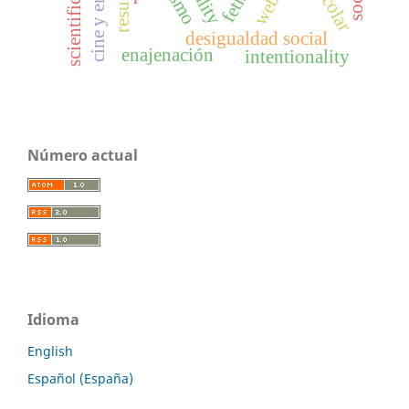
scientific skills
weber
fetish
desigualdad social
enajenación
intentionality
Número actual
Idioma
English
Español (España)