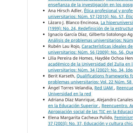
enseñanza de la investigación en los posg
Ana Hirsch Adler,
Ética profesional y prof
universitarios: Núm. 57 (2010): No. 57, Éti
Lázaro J. Blanco Encinosa,
La hiperuniver
(1999): No. 24, Redefinición de la estructu
Ignacio García Díaz, Gilberto Sotolongo Ag
Análisis de problemas universitarios: Núm.
Rubén Lau Rojo,
Características ideales d
universitarios: Núm. 56 (2009): No. 56, Qu
Lilia Pereira de Homes, Haydée Ochoa He
académico de la Universidad del Zulia en 
universitarios: Núm. 34 (2002): No. 34, Ide
Berit Karseth,
Qualifications frameworks 
problemas universitarios: Vol. 22 Núm. 58 
Ángel Torres Velandia,
Red UAM
,
Reencuen
Universidad en la red
Adriana Díaz Manrique, Alejandro Canale
en la Educación Superior
,
Reencuentro. An
Apropiación social de las TIC en la Educac
Elena Margarita Cacheux Pulido,
Feminism
37 (2003): No. 37, Educación y cultura chi