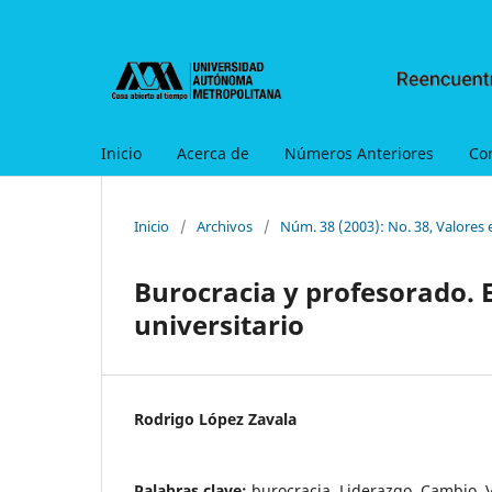
Inicio
Acerca de
Números Anteriores
Co
Inicio
/
Archivos
/
Núm. 38 (2003): No. 38, Valores 
Burocracia y profesorado. E
universitario
Rodrigo López Zavala
Palabras clave:
burocracia, Liderazgo, Cambio, V