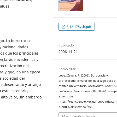
Values
3-12-178ysb.pdf
zgo. La burocracia
Publicado
 y racionalidades
2006-11-21
vos que los principales
en la vida académica y
urocratización del
Cómo citar
as y que, en una época
López Zavala, R. (2006). Burocracia y
a sociedad del
profesorado. El valor del liderazgo para el
de desencanto y arraigo
cambio universitario.
Reencuentro. Análisis 
n este escenario, la
Problemas Universitarios
, (38), 34–40. Recu
 alto valor, sin embargo,
a partir de
https://reencuentro.xoc.uam.mx/index.ph
cuentro/article/view/463
Más formatos de cita