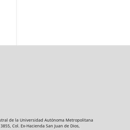
estral de la Universidad Autónoma Metropolitana
 3855, Col. Ex-Hacienda San Juan de Dios,