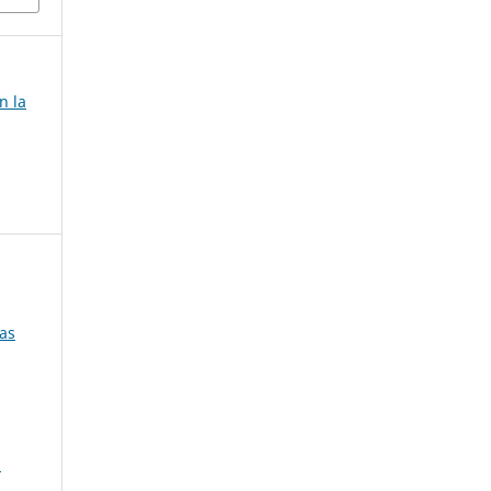
n la
as
a