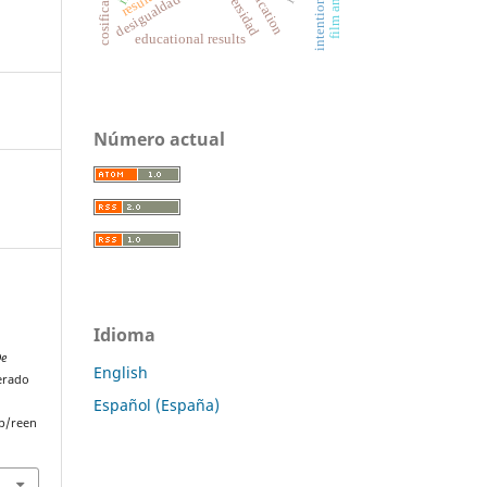
intentionality
universidad
desigualdad social
reification
educational results
Número actual
Idioma
De
English
perado
Español (España)
p/reen