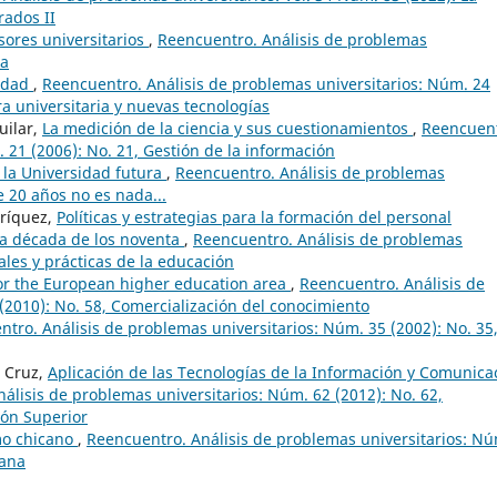
rados II
esores universitarios
,
Reencuentro. Análisis de problemas
ca
sidad
,
Reencuentro. Análisis de problemas universitarios: Núm. 24
ra universitaria y nuevas tecnologías
uilar,
La medición de la ciencia y sus cuestionamientos
,
Reencuent
 21 (2006): No. 21, Gestión de la información
e la Universidad futura
,
Reencuentro. Análisis de problemas
e 20 años no es nada...
nríquez,
Políticas y estrategias para la formación del personal
la década de los noventa
,
Reencuentro. Análisis de problemas
ales y prácticas de la educación
for the European higher education area
,
Reencuentro. Análisis de
(2010): No. 58, Comercialización del conocimiento
tro. Análisis de problemas universitarios: Núm. 35 (2002): No. 35,
s Cruz,
Aplicación de las Tecnologías de la Información y Comunica
álisis de problemas universitarios: Núm. 62 (2012): No. 62,
ión Superior
o chicano
,
Reencuentro. Análisis de problemas universitarios: N
cana