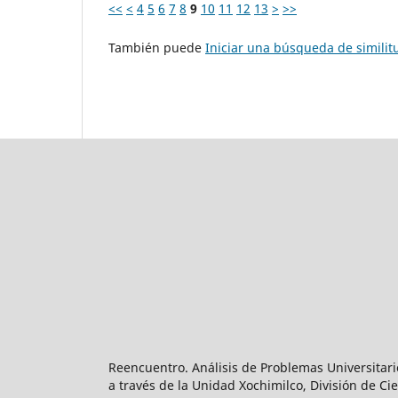
<<
<
4
5
6
7
8
9
10
11
12
13
>
>>
También puede
Iniciar una búsqueda de simili
Reencuentro. Análisis de Problemas Universitari
a través de la Unidad Xochimilco, División de 