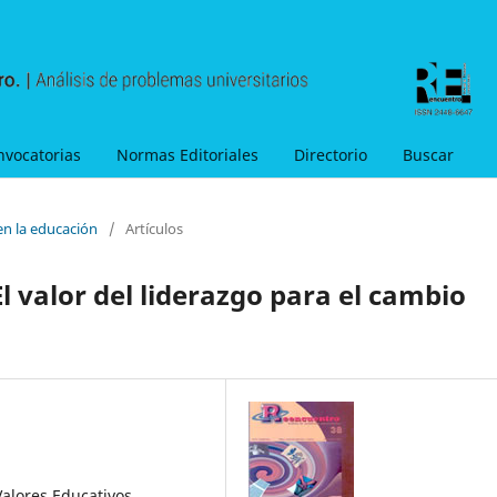
nvocatorias
Normas Editoriales
Directorio
Buscar
en la educación
/
Artículos
l valor del liderazgo para el cambio
alores Educativos,