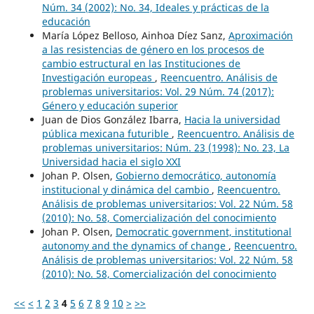
Núm. 34 (2002): No. 34, Ideales y prácticas de la
educación
María López Belloso, Ainhoa Díez Sanz,
Aproximación
a las resistencias de género en los procesos de
cambio estructural en las Instituciones de
Investigación europeas
,
Reencuentro. Análisis de
problemas universitarios: Vol. 29 Núm. 74 (2017):
Género y educación superior
Juan de Dios González Ibarra,
Hacia la universidad
pública mexicana futurible
,
Reencuentro. Análisis de
problemas universitarios: Núm. 23 (1998): No. 23, La
Universidad hacia el siglo XXI
Johan P. Olsen,
Gobierno democrático, autonomía
institucional y dinámica del cambio
,
Reencuentro.
Análisis de problemas universitarios: Vol. 22 Núm. 58
(2010): No. 58, Comercialización del conocimiento
Johan P. Olsen,
Democratic government, institutional
autonomy and the dynamics of change
,
Reencuentro.
Análisis de problemas universitarios: Vol. 22 Núm. 58
(2010): No. 58, Comercialización del conocimiento
<<
<
1
2
3
4
5
6
7
8
9
10
>
>>