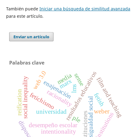
También puede
Iniciar una búsqueda de similitud avanzada
para este artículo.
Enviar un artículo
Palabras clave
web 3.0
resultados educativos
media
sense
social inequality
film and teaching
marx
enajenación
lms
racionality
reification
fetichismo
fetish
desigualdad social
weber
universidad
instituciones
institutions
ple
disposal
desempeño escolar
intentionality