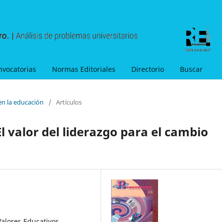
nvocatorias
Normas Editoriales
Directorio
Buscar
en la educación
/
Artículos
l valor del liderazgo para el cambio
alores Educativos,