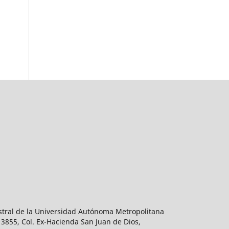
estral de la Universidad Autónoma Metropolitana
 3855, Col. Ex-Hacienda San Juan de Dios,