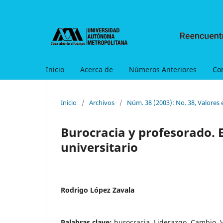
Inicio
Acerca de
Números Anteriores
Co
Inicio
/
Archivos
/
Núm. 38 (2003): No. 38, Valores 
Burocracia y profesorado. E
universitario
Rodrigo López Zavala
Palabras clave:
burocracia, Liderazgo, Cambio, V