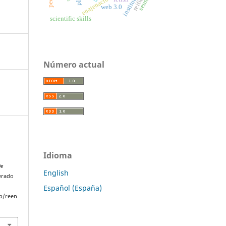
instituciones
enajenación
sense
ple
web 3.0
scientific skills
Número actual
Idioma
De
English
perado
Español (España)
p/reen