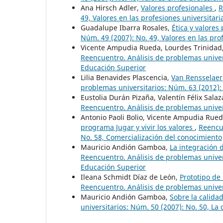
Ana Hirsch Adler,
Valores profesionales
,
R
49, Valores en las profesiones universitari
Guadalupe Ibarra Rosales,
Ética y valores
Núm. 49 (2007): No. 49, Valores en las pro
Vicente Ampudia Rueda, Lourdes Trinidad
Reencuentro. Análisis de problemas univers
Educación Superior
Lilia Benavides Plascencia,
Van Rensselaer 
problemas universitarios: Núm. 63 (2012): 
Eustolia Durán Pizaña, Valentín Félix Salaz
Reencuentro. Análisis de problemas univer
Antonio Paoli Bolio, Vicente Ampudia Rued
programa Jugar y vivir los valores
,
Reencue
No. 58, Comercialización del conocimiento
Mauricio Andión Gamboa,
La integración 
Reencuentro. Análisis de problemas univers
Educación Superior
Ileana Schmidt Díaz de León,
Prototipo de
Reencuentro. Análisis de problemas univer
Mauricio Andión Gamboa,
Sobre la calida
universitarios: Núm. 50 (2007): No. 50, La