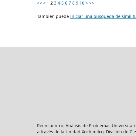
<<
<
1
2
3
4
5
6
7
8
9
10
>
>>
También puede
Iniciar una búsqueda de simili
Reencuentro. Análisis de Problemas Universitari
a través de la Unidad Xochimilco, División de 