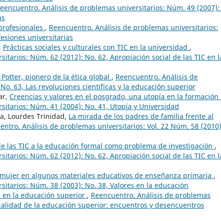
eencuentro. Análisis de problemas universitarios: Núm. 49 (2007):
as
 profesionales
,
Reencuentro. Análisis de problemas universitarios:
fesiones universitarias
,
Prácticas sociales y culturales con TIC en la universidad
,
itarios: Núm. 62 (2012): No. 62, Apropiación social de las TIC en l
Potter, pionero de la ética global
,
Reencuentro. Análisis de
No. 63, Las revoluciones científicas y la educación superior
ar,
Creencias y valores en el posgrado, una utopía en la formación
sitarios: Núm. 41 (2004): No. 41, Utopía y Universidad
a, Lourdes Trinidad,
La mirada de los padres de familia frente al
ntro. Análisis de problemas universitarios: Vol. 22 Núm. 58 (2010)
de las TIC a la educación formal como problema de investigación
,
itarios: Núm. 62 (2012): No. 62, Apropiación social de las TIC en l
 mujer en algunos materiales educativos de enseñanza primaria
,
sitarios: Núm. 38 (2003): No. 38, Valores en la educación
d en la educación superior
,
Reencuentro. Análisis de problemas
 calidad de la educación superior: encuentros y desencuentros