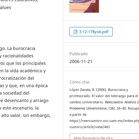
Values
3-12-178ysb.pdf
zgo. La burocracia
Publicado
 y racionalidades
2006-11-21
vos que los principales
en la vida académica y
urocratización del
Cómo citar
as y que, en una época
López Zavala, R. (2006). Burocracia y
a sociedad del
profesorado. El valor del liderazgo para el
de desencanto y arraigo
cambio universitario.
Reencuentro. Análisis 
n este escenario, la
Problemas Universitarios
, (38), 34–40. Recu
 alto valor, sin embargo,
a partir de
https://reencuentro.xoc.uam.mx/index.ph
cuentro/article/view/463
Más formatos de cita