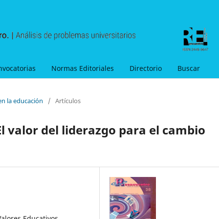
nvocatorias
Normas Editoriales
Directorio
Buscar
en la educación
/
Artículos
l valor del liderazgo para el cambio
alores Educativos,