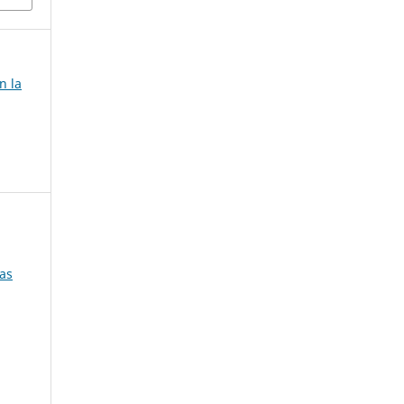
n la
as