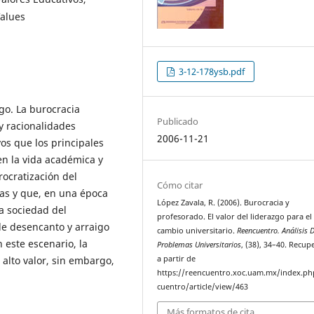
Values
3-12-178ysb.pdf
zgo. La burocracia
Publicado
 y racionalidades
2006-11-21
vos que los principales
en la vida académica y
urocratización del
Cómo citar
as y que, en una época
López Zavala, R. (2006). Burocracia y
a sociedad del
profesorado. El valor del liderazgo para el
de desencanto y arraigo
cambio universitario.
Reencuentro. Análisis 
n este escenario, la
Problemas Universitarios
, (38), 34–40. Recu
 alto valor, sin embargo,
a partir de
https://reencuentro.xoc.uam.mx/index.ph
cuentro/article/view/463
Más formatos de cita