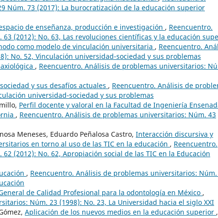
 29 Núm. 73 (2017): La burocratización de la educación superior
 espacio de enseñanza, producción e investigación
,
Reencuentro.
 63 (2012): No. 63, Las revoluciones científicas y la educación supe
nodo como modelo de vinculación universitaria
,
Reencuentro. Anál
8): No. 52, Vinculación universidad-sociedad y sus problemas
-axiológica
,
Reencuentro. Análisis de problemas universitarios: N
-sociedad y sus desafíos actuales
,
Reencuentro. Análisis de probl
inculación universidad-sociedad y sus problemas
millo,
Perfil docente y valoral en la Facultad de Ingeniería Ensena
ornia
,
Reencuentro. Análisis de problemas universitarios: Núm. 43
inosa Meneses, Eduardo Peñalosa Castro,
Interacción discursiva y
rsitarios en torno al uso de las TIC en la educación
,
Reencuentro.
 62 (2012): No. 62, Apropiación social de las TIC en la Educación
ducación
,
Reencuentro. Análisis de problemas universitarios: Núm.
ducación
General de Calidad Profesional para la odontología en México
,
itarios: Núm. 23 (1998): No. 23, La Universidad hacia el siglo XXI
 Gómez,
Aplicación de los nuevos medios en la educación superior
,