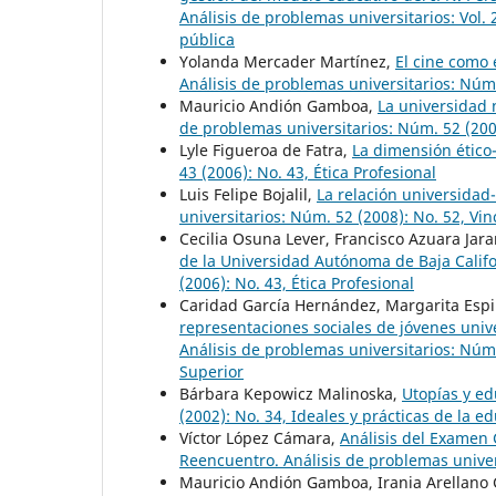
Análisis de problemas universitarios: Vol.
pública
Yolanda Mercader Martínez,
El cine como
Análisis de problemas universitarios: Núm.
Mauricio Andión Gamboa,
La universidad 
de problemas universitarios: Núm. 52 (200
Lyle Figueroa de Fatra,
La dimensión ético
43 (2006): No. 43, Ética Profesional
Luis Felipe Bojalil,
La relación universidad
universitarios: Núm. 52 (2008): No. 52, V
Cecilia Osuna Lever, Francisco Azuara Jara
de la Universidad Autónoma de Baja Calif
(2006): No. 43, Ética Profesional
Caridad García Hernández, Margarita Esp
representaciones sociales de jóvenes unive
Análisis de problemas universitarios: Núm.
Superior
Bárbara Kepowicz Malinoska,
Utopías y e
(2002): No. 34, Ideales y prácticas de la e
Víctor López Cámara,
Análisis del Examen 
Reencuentro. Análisis de problemas univers
Mauricio Andión Gamboa, Irania Arellano