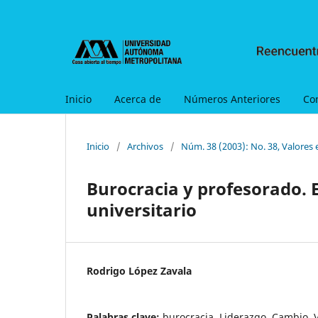
Inicio
Acerca de
Números Anteriores
Co
Inicio
/
Archivos
/
Núm. 38 (2003): No. 38, Valores 
Burocracia y profesorado. E
universitario
Rodrigo López Zavala
Palabras clave:
burocracia, Liderazgo, Cambio, V