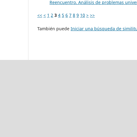
Reencuentro. Análisis de problemas univer
<<
<
1
2
3
4
5
6
7
8
9
10
>
>>
También puede
Iniciar una búsqueda de simili