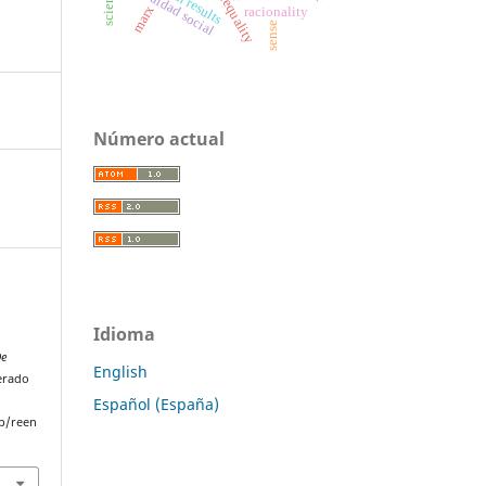
desigualdad social
marx
racionality
sense
Número actual
Idioma
De
English
perado
Español (España)
p/reen