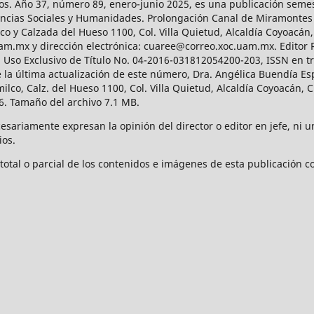
os. Año 37, número 89, enero-junio 2025, es una publicación sem
Ciencias Sociales y Humanidades. Prolongación Canal de Miramontes
ico y Calzada del Hueso 1100, Col. Villa Quietud, Alcaldía Coyoacán,
uam.mx y dirección electrónica: cuaree@correo.xoc.uam.mx. Editor
l Uso Exclusivo de Título No. 04-2016-031812054200-203, ISSN en tr
 última actualización de este número, Dra. Angélica Buendía Esp
o, Calz. del Hueso 1100, Col. Villa Quietud, Alcaldía Coyoacán, C
. Tamaño del archivo 7.1 MB.
ariamente expresan la opinión del director o editor en jefe, ni una
ios.
tal o parcial de los contenidos e imágenes de esta publicación con