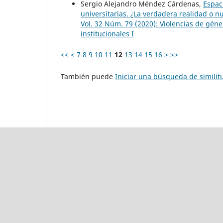
Sergio Alejandro Méndez Cárdenas,
Espaci
universitarias. ¿La verdadera realidad o 
Vol. 32 Núm. 79 (2020): Violencias de géne
institucionales I
<<
<
7
8
9
10
11
12
13
14
15
16
>
>>
También puede
Iniciar una búsqueda de simili