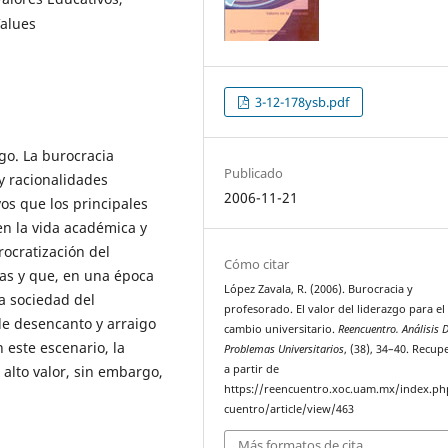
Values
3-12-178ysb.pdf
zgo. La burocracia
Publicado
 y racionalidades
2006-11-21
vos que los principales
en la vida académica y
urocratización del
Cómo citar
as y que, en una época
López Zavala, R. (2006). Burocracia y
a sociedad del
profesorado. El valor del liderazgo para el
de desencanto y arraigo
cambio universitario.
Reencuentro. Análisis 
n este escenario, la
Problemas Universitarios
, (38), 34–40. Recu
 alto valor, sin embargo,
a partir de
https://reencuentro.xoc.uam.mx/index.ph
cuentro/article/view/463
Más formatos de cita