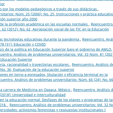
ior
o por los modelos pedagógicos a través de sus didácticas
,
itarios: Núm. 25 (2006): No. 25, Instrucciones y práctica educativ
ación superior año 2000
de la profesión académica en las escuelas normales
,
Reencuentro
 62 (2012): No. 62, Apropiación social de las TIC en la Educación
las tecnologías educativas durante la pandemia
,
Reencuentro. Anál
 78 (31): Educación y COVID
isis de la política en Educación Superior bajo el gobierno de AMLO.
uentro. Análisis de problemas universitarios: Vol. 33 Núm. 81 (202
 Educación Superior
ria, racionalidad y trayectorias escolares
,
Reencuentro. Análisis d
 No. 36, Evaluación de la educación superior
ones en torno a egresados, titulación y eficiencia terminal en la
uentro. Análisis de problemas universitarios: Núm. 66 (24): No. 66
n la carrera de Medicina en Oaxaca, México
,
Reencuentro. Análisis 
(2018): Universidad e interculturalidad
en la educación normal. Desfases de los planes y programas de la
2018.
,
Reencuentro. Análisis de problemas universitarios: Vol. 32 
ersidades: activismos feministas y respuestas institucionales I