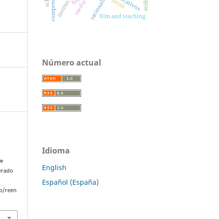
instituciones
racionality
fetish
media
film and teaching
Número actual
Idioma
De
English
perado
Español (España)
p/reen