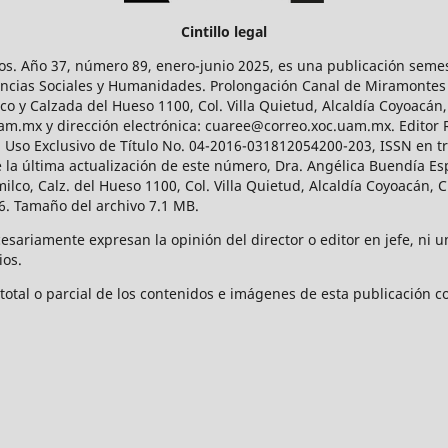
Cintillo legal
os. Año 37, número 89, enero-junio 2025, es una publicación sem
Ciencias Sociales y Humanidades. Prolongación Canal de Miramontes
ico y Calzada del Hueso 1100, Col. Villa Quietud, Alcaldía Coyoacán,
uam.mx y dirección electrónica: cuaree@correo.xoc.uam.mx. Editor
l Uso Exclusivo de Título No. 04-2016-031812054200-203, ISSN en tr
 última actualización de este número, Dra. Angélica Buendía Esp
o, Calz. del Hueso 1100, Col. Villa Quietud, Alcaldía Coyoacán, C
. Tamaño del archivo 7.1 MB.
ariamente expresan la opinión del director o editor en jefe, ni una
ios.
tal o parcial de los contenidos e imágenes de esta publicación con