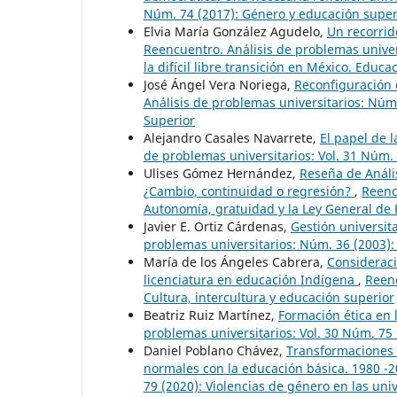
Núm. 74 (2017): Género y educación super
Elvia María González Agudelo,
Un recorrid
Reencuentro. Análisis de problemas univers
la difícil libre transición en México. Educ
José Ángel Vera Noriega,
Reconfiguración 
Análisis de problemas universitarios: Núm.
Superior
Alejandro Casales Navarrete,
El papel de 
de problemas universitarios: Vol. 31 Núm.
Ulises Gómez Hernández,
Reseña de Anál
¿Cambio, continuidad o regresión?
,
Reenc
Autonomía, gratuidad y la Ley General de
Javier E. Ortiz Cárdenas,
Gestión universita
problemas universitarios: Núm. 36 (2003):
María de los Ángeles Cabrera,
Consideraci
licenciatura en educación Indígena
,
Reenc
Cultura, intercultura y educación superior
Beatriz Ruiz Martínez,
Formación ética e
problemas universitarios: Vol. 30 Núm. 75 
Daniel Poblano Chávez,
Transformaciones 
normales con la educación básica. 1980 -
79 (2020): Violencias de género en las univ