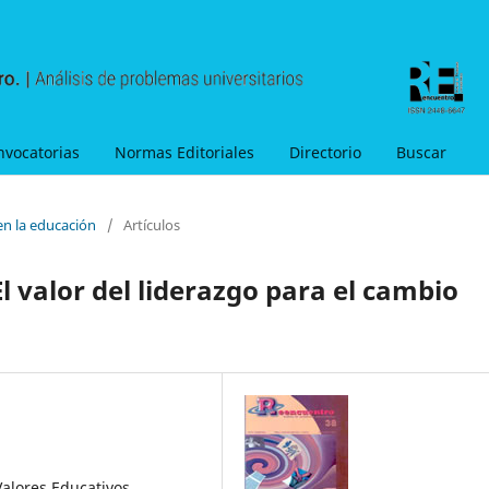
nvocatorias
Normas Editoriales
Directorio
Buscar
en la educación
/
Artículos
l valor del liderazgo para el cambio
alores Educativos,