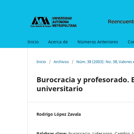
Inicio
Acerca de
Números Anteriores
Co
Inicio
/
Archivos
/
Núm. 38 (2003): No. 38, Valores 
Burocracia y profesorado. E
universitario
Rodrigo López Zavala
Palabras clave:
burocracia, Liderazgo, Cambio, V