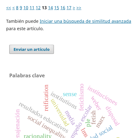
<<
<
8
9
10
11
12
13
14
15
16
17
>
>>
También puede
Iniciar una búsqueda de similitud avanzada
para este artículo.
Enviar un artículo
Palabras clave
fetichismo
instituciones
reification
institutions
sense
weber
universidad
resultados educativos
desempeño escolar
disposal
media
enajenación
fetish
social inequality
marx
ple
lms
racionality