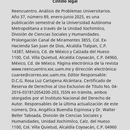
Cintillo legal
Reencuentro. Análisis de Problemas Universitarios.
Año 37, número 89, enero-junio 2025, es una
publicación semestral de la Universidad Autónoma
Metropolitana a través de la Unidad Xochimilco,
División de Ciencias Sociales y Humanidades.
Prolongación Canal de Miramontes 3855, Col. Ex-
Hacienda San Juan de Dios, Alcaldía Tlalpan, C.P.
14387, México, Cd. de México y Calzada del Hueso
1100, Col. Villa Quietud, Alcaldía Coyoacán, C.P. 04960,
México, Cd. de México. Página electrónica de la revista
www.reencuentro.xoc.uam.mx y dirección electrónica:
cuaree@correo.xoc.uam.mx. Editor Responsable:
D.C.G. Rosa Luz Cartajena Alcántara. Certificado de
Reserva de Derechos al Uso Exclusivo de Título No. 04-
2016-031812054200-203, ISSN en trámite, ambos
otorgados por el Instituto Nacional del Derecho de
Autor. Responsables de la última actualización de este
número, Dra. Angélica Buendía Espinosa y Dr. Walter
Beller Taboada, División de Ciencias Sociales y
Humanidades, Unidad Xochimilco, Calz. del Hueso
1100, Col. Villa Quietud, Alcaldía Coyoacán, C.P. 04960