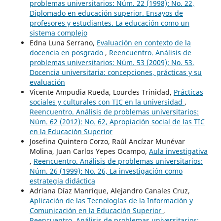
problemas universitarios: Núm. 22 (1998): No. 22,
Diplomado en educación superior. Ensayos de
profesores y estudiantes. La educación como un
sistema complejo
Edna Luna Serrano,
Evaluación en contexto de la
docencia en posgrado
,
Reencuentro. Análisis de
problemas universitarios: Núm. 53 (2009): No. 53,
Docencia universitaria: concepciones, prácticas y su
evaluación
Vicente Ampudia Rueda, Lourdes Trinidad,
Prácticas
sociales y culturales con TIC en la universidad
,
Reencuentro. Análisis de problemas universitarios:
Núm. 62 (2012): No. 62, Apropiación social de las TIC
en la Educación Superior
Josefina Quintero Corzo, Raúl Ancízar Munévar
Molina, Juan Carlos Yepes Ocampo,
Aula investigativa
,
Reencuentro. Análisis de problemas universitarios:
Núm. 26 (1999): No. 26, La investigación como
estrategia didáctica
Adriana Díaz Manrique, Alejandro Canales Cruz,
Aplicación de las Tecnologías de la Información y
Comunicación en la Educación Superior
,
Reencuentro. Análisis de problemas universitarios: