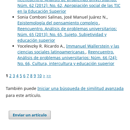
Núm. 62 (2012): No. 62, Apropiación social de las TIC
en la Educación Superior
Sonia Comboni Salinas, José Manuel Juárez N.,
Epistemología del pensamiento complejo
,
Reencuentro. Análisis de problemas universitarios:
Núm. 65 (2013): No. 65, Sujeto, Subjetividad y
educación superior
Yocelevzky R. Ricardo A.,
Immanuel Wallerstein y las
ciencias sociales latinoamericanas
,
Reencuentro.
Análisis de problemas universitarios: Núm. 66 (24):
No. 66, Cultura, intercultura y educación superior
1
2
3
4
5
6
7
8
9
10
>
>>
También puede
Iniciar una búsqueda de similitud avanzada
para este artículo.
Enviar un artículo