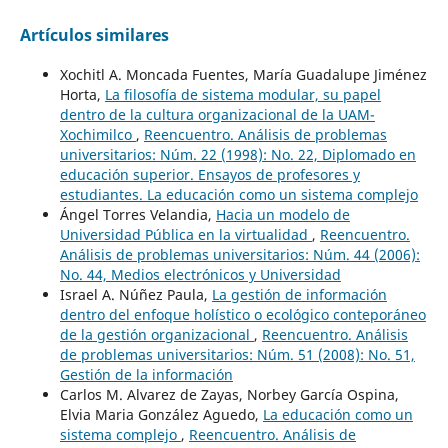
Artículos similares
Xochitl A. Moncada Fuentes, María Guadalupe Jiménez
Horta,
La filosofía de sistema modular, su papel
dentro de la cultura organizacional de la UAM-
Xochimilco
,
Reencuentro. Análisis de problemas
universitarios: Núm. 22 (1998): No. 22, Diplomado en
educación superior. Ensayos de profesores y
estudiantes. La educación como un sistema complejo
Ángel Torres Velandia,
Hacia un modelo de
Universidad Pública en la virtualidad
,
Reencuentro.
Análisis de problemas universitarios: Núm. 44 (2006):
No. 44, Medios electrónicos y Universidad
Israel A. Núñez Paula,
La gestión de información
dentro del enfoque holístico o ecológico conteporáneo
de la gestión organizacional
,
Reencuentro. Análisis
de problemas universitarios: Núm. 51 (2008): No. 51,
Gestión de la información
Carlos M. Alvarez de Zayas, Norbey García Ospina,
Elvia Maria González Aguedo,
La educación como un
sistema complejo
,
Reencuentro. Análisis de