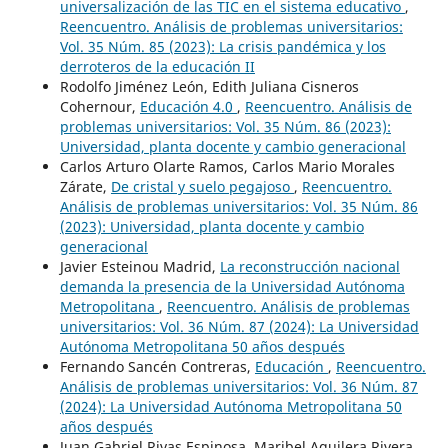
universalización de las TIC en el sistema educativo
,
Reencuentro. Análisis de problemas universitarios:
Vol. 35 Núm. 85 (2023): La crisis pandémica y los
derroteros de la educación II
Rodolfo Jiménez León, Edith Juliana Cisneros
Cohernour,
Educación 4.0
,
Reencuentro. Análisis de
problemas universitarios: Vol. 35 Núm. 86 (2023):
Universidad, planta docente y cambio generacional
Carlos Arturo Olarte Ramos, Carlos Mario Morales
Zárate,
De cristal y suelo pegajoso
,
Reencuentro.
Análisis de problemas universitarios: Vol. 35 Núm. 86
(2023): Universidad, planta docente y cambio
generacional
Javier Esteinou Madrid,
La reconstrucción nacional
demanda la presencia de la Universidad Autónoma
Metropolitana
,
Reencuentro. Análisis de problemas
universitarios: Vol. 36 Núm. 87 (2024): La Universidad
Autónoma Metropolitana 50 años después
Fernando Sancén Contreras,
Educación
,
Reencuentro.
Análisis de problemas universitarios: Vol. 36 Núm. 87
(2024): La Universidad Autónoma Metropolitana 50
años después
Juan Gabriel Rivas Espinosa, Maribel Aguilera Rivera,