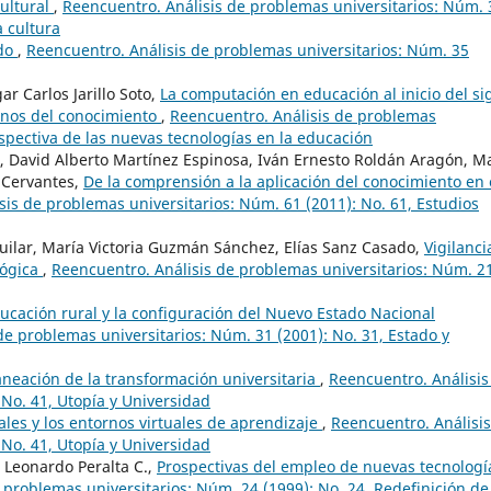
cultural
,
Reencuentro. Análisis de problemas universitarios: Núm. 
a cultura
odo
,
Reencuentro. Análisis de problemas universitarios: Núm. 35
 Carlos Jarillo Soto,
La computación en educación al inicio del sig
anos del conocimiento
,
Reencuentro. Análisis de problemas
rspectiva de las nuevas tecnologías en la educación
, David Alberto Martínez Espinosa, Iván Ernesto Roldán Aragón, M
 Cervantes,
De la comprensión a la aplicación del conocimiento en 
sis de problemas universitarios: Núm. 61 (2011): No. 61, Estudios
guilar, María Victoria Guzmán Sánchez, Elías Sanz Casado,
Vigilanci
lógica
,
Reencuentro. Análisis de problemas universitarios: Núm. 2
ducación rural y la configuración del Nuevo Estado Nacional
de problemas universitarios: Núm. 31 (2001): No. 31, Estado y
aneación de la transformación universitaria
,
Reencuentro. Análisis
 No. 41, Utopía y Universidad
ales y los entornos virtuales de aprendizaje
,
Reencuentro. Análisi
 No. 41, Utopía y Universidad
, Leonardo Peralta C.,
Prospectivas del empleo de nuevas tecnologí
 problemas universitarios: Núm. 24 (1999): No. 24, Redefinición de