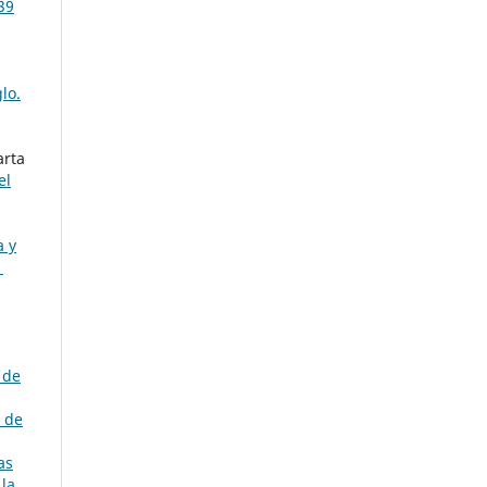
39
lo.
arta
el
a y
1
 de
s de
as
 la