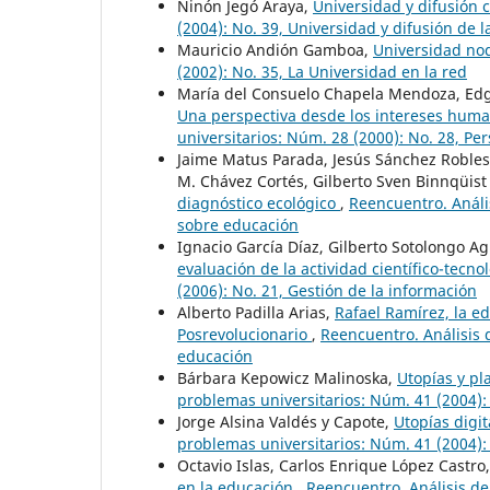
Ninón Jegó Araya,
Universidad y difusión 
(2004): No. 39, Universidad y difusión de l
Mauricio Andión Gamboa,
Universidad n
(2002): No. 35, La Universidad en la red
María del Consuelo Chapela Mendoza, Edgar
Una perspectiva desde los intereses hum
universitarios: Núm. 28 (2000): No. 28, Pe
Jaime Matus Parada, Jesús Sánchez Robles
M. Chávez Cortés, Gilberto Sven Binnqüist
diagnóstico ecológico
,
Reencuentro. Análi
sobre educación
Ignacio García Díaz, Gilberto Sotolongo A
evaluación de la actividad científico-tecno
(2006): No. 21, Gestión de la información
Alberto Padilla Arias,
Rafael Ramírez, la e
Posrevolucionario
,
Reencuentro. Análisis 
educación
Bárbara Kepowicz Malinoska,
Utopías y pl
problemas universitarios: Núm. 41 (2004):
Jorge Alsina Valdés y Capote,
Utopías digit
problemas universitarios: Núm. 41 (2004):
Octavio Islas, Carlos Enrique López Castro
en la educación
,
Reencuentro. Análisis de