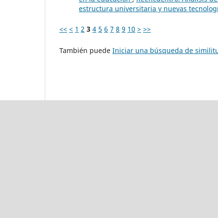
estructura universitaria y nuevas tecnolog
<<
<
1
2
3
4
5
6
7
8
9
10
>
>>
También puede
Iniciar una búsqueda de simili