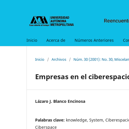
Inicio
Acerca de
Números Anteriores
Co
Inicio
/
Archivos
/
Núm. 30 (2001): No. 30, Miscela
Empresas en el ciberespaci
Lázaro J. Blanco Encinosa
Palabras clave:
knowledge, System, Ciberespaci
Ciberspace