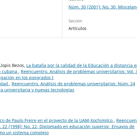
Núm. 30 (2001): No. 30, Miscela
Sección
Artículos
Llopis Bezos,
La batalla por la calidad de la Educación a distancia e
ia cubana
,
Reencuentro. Análisis de problemas universitarios: Vol. 
igación en los posgrados I
sidad
,
Reencuentro. Análisis de problemas universitarios: Núm. 24
ra universitaria y nuevas tecnologías
co de Paulo Freire en el proyecto de la UAM-Xochimilco
,
Reencuent
. 22 (1998): No. 22, Diplomado en educación superior. Ensayos de
omo un sistema complejo