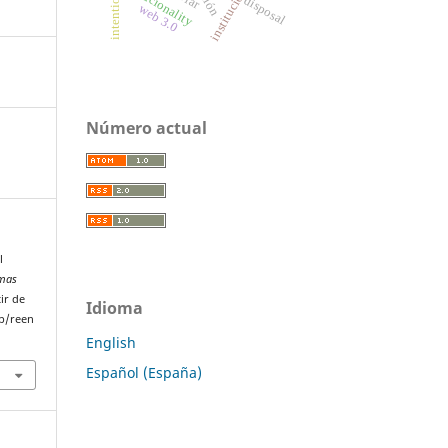
intentionality
instituciones
racionality
disposal
web 3.0
Número actual
l
emas
ir de
Idioma
p/reen
English
Español (España)