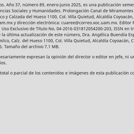
os. Año 37, número 89, enero-junio 2025, es una publicación sem
Ciencias Sociales y Humanidades. Prolongación Canal de Miramontes
ico y Calzada del Hueso 1100, Col. Villa Quietud, Alcaldía Coyoacán,
uam.mx y dirección electrónica: cuaree@correo.xoc.uam.mx. Editor
l Uso Exclusivo de Título No. 04-2016-031812054200-203, ISSN en tr
 última actualización de este número, Dra. Angélica Buendía Esp
o, Calz. del Hueso 1100, Col. Villa Quietud, Alcaldía Coyoacán, C
. Tamaño del archivo 7.1 MB.
ariamente expresan la opinión del director o editor en jefe, ni una
ios.
tal o parcial de los contenidos e imágenes de esta publicación con