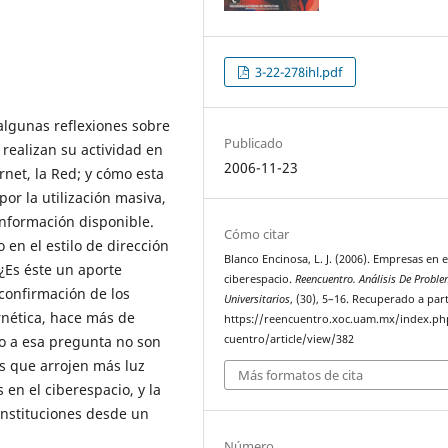
3-22-278ihl.pdf
 algunas reflexiones sobre
Publicado
realizan su actividad en
2006-11-23
rnet, la Red; y cómo esta
r la utilización masiva,
información disponible.
Cómo citar
en el estilo de dirección
Blanco Encinosa, L. J. (2006). Empresas en e
¿Es éste un aporte
ciberespacio.
Reencuentro. Análisis De Probl
 confirmación de los
Universitarios
, (30), 5–16. Recuperado a part
rnética, hace más de
https://reencuentro.xoc.uam.mx/index.ph
jo a esa pregunta no son
cuentro/article/view/382
os que arrojen más luz
Más formatos de cita
en el ciberespacio, y la
instituciones desde un
Número