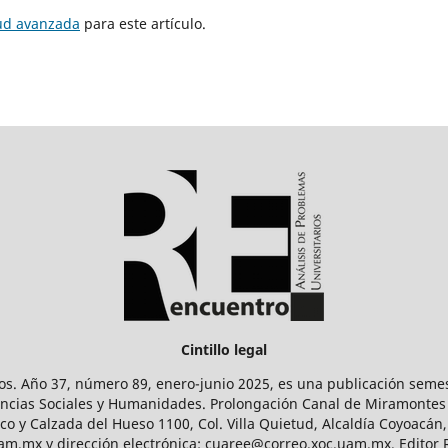
tud avanzada
para este artículo.
Cintillo legal
os. Año 37, número 89, enero-junio 2025, es una publicación sem
Ciencias Sociales y Humanidades. Prolongación Canal de Miramontes
ico y Calzada del Hueso 1100, Col. Villa Quietud, Alcaldía Coyoacán,
uam.mx y dirección electrónica: cuaree@correo.xoc.uam.mx. Editor