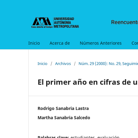
Inicio
Acerca de
Números Anteriores
Co
Inicio
/
Archivos
/
Núm. 29 (2000): No. 29, Seguimi
El primer año en cifras de
Rodrigo Sanabria Lastra
Martha Sanabria Salcedo
Palabras clave:
estudiantes, evaluación