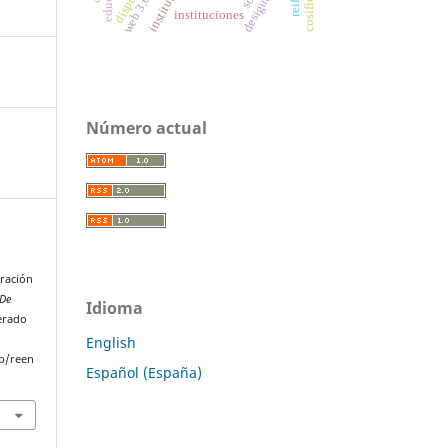
institutions
disposal
web 3.0
instituciones
Número actual
eración
 De
Idioma
perado
English
p/reen
Español (España)