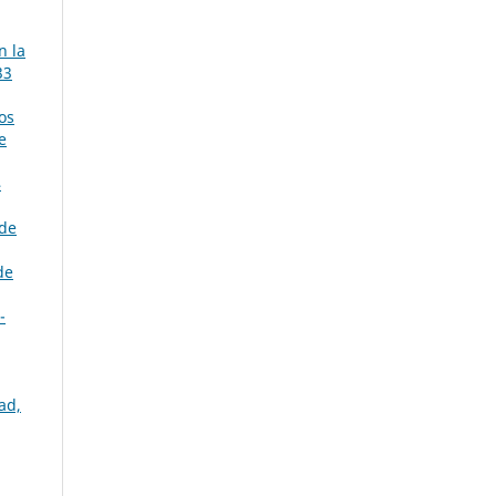
n la
33
os
e
4
 de
de
-
ad,