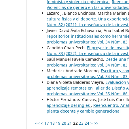
feminista y violencia epistémica
,
Reencuen
Violencias de género en las universidades:
Lázaro J. Blanco Encinosa, Martha Marian 
cultura física y el deporte. Una experienc
Núm. 82 (2021): La enseñanza de la invest
Javier David Ávila Echavarría, Ana Isabel B
repositorios institucionales como herramie
problemas universitarios: Vol. 34 Núm. 83 
Candido Chan-Pech,
El proyecto de invest
Núm. 83 (2022): La enseñanza de la invest
Saúl Manuel Favela Camacho,
Desde una f
problemas universitarios: Vol. 34 Núm. 83 
Mederick Andrade Moreno,
Escritura y co
problemas universitarios: Vol. 34 Núm. 83 
Diana Violeta Balderas Vieyra,
Evaluación 
aprendizaje remotas en Taller de Diseño A
problemas universitarios: Vol. 35 Núm. 86
Héctor Fernández Cuevas, José Luis Carrill
aprendizaje del inglés
,
Reencuentro. Análi
planta docente y cambio generacional
<<
<
17
18
19
20
21
22
23
24
>
>>