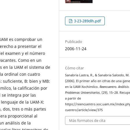
3-23-289dlh.pdf
la UAM es comprobar un
Publicado
erecho a presentar el
2006-11-24
 del examen y el número
 vacantes. Como en un
s en la UAM el sistema de
Cómo citar
la ordinal con cuatro
Sanabria Lastra, R., & Sanabria Salcedo, M.
: suficiente, B: bien y MB:
(2006). El primer año en cifras de una gen
en la UAM-Xochimilco.
Reencuentro. Análisis
ilco, la calificación por
Problemas Universitarios
, (29), 15–28. Recu
 se integra por las
a partir de
 lenguaje de la UAM-X:
https://reencuentro.xoc.uam.mx/index.ph
 dos, tres o más partes
cuentro/article/view/375
nera proporcional al
Más formatos de cita
n análisis de la
colar (tres trimestres de