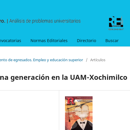
nvocatorias
Normas Editoriales
Directorio
Buscar
ento de egresados. Empleo y educación superior
/
Artículos
 una generación en la UAM-Xochimilco