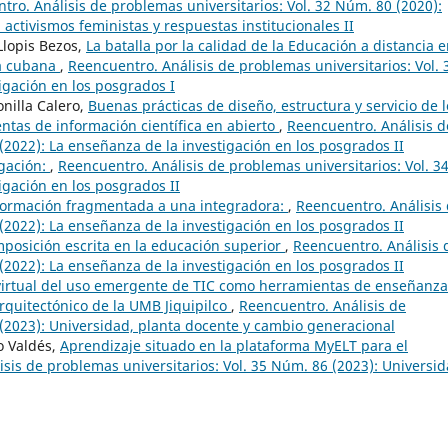
tro. Análisis de problemas universitarios: Vol. 32 Núm. 80 (2020):
 activismos feministas y respuestas institucionales II
Llopis Bezos,
La batalla por la calidad de la Educación a distancia e
ia cubana
,
Reencuentro. Análisis de problemas universitarios: Vol. 
igación en los posgrados I
onilla Calero,
Buenas prácticas de diseño, estructura y servicio de l
ntas de información científica en abierto
,
Reencuentro. Análisis d
(2022): La enseñanza de la investigación en los posgrados II
igación:
,
Reencuentro. Análisis de problemas universitarios: Vol. 3
igación en los posgrados II
ormación fragmentada a una integradora:
,
Reencuentro. Análisis
(2022): La enseñanza de la investigación en los posgrados II
mposición escrita en la educación superior
,
Reencuentro. Análisis 
(2022): La enseñanza de la investigación en los posgrados II
virtual del uso emergente de TIC como herramientas de enseñanza
rquitectónico de la UMB Jiquipilco
,
Reencuentro. Análisis de
 (2023): Universidad, planta docente y cambio generacional
o Valdés,
Aprendizaje situado en la plataforma MyELT para el
sis de problemas universitarios: Vol. 35 Núm. 86 (2023): Universid