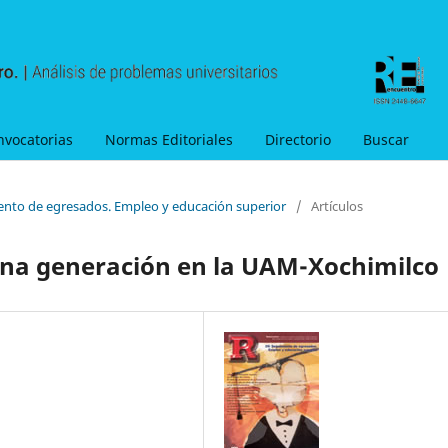
nvocatorias
Normas Editoriales
Directorio
Buscar
ento de egresados. Empleo y educación superior
/
Artículos
 una generación en la UAM-Xochimilco