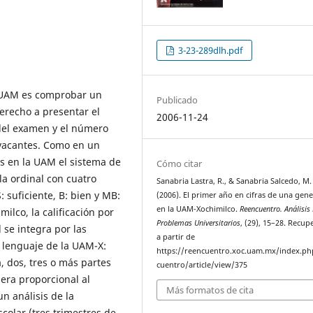
3-23-289dlh.pdf
la UAM es comprobar un
Publicado
erecho a presentar el
2006-11-24
 del examen y el número
 vacantes. Como en un
s en la UAM el sistema de
Cómo citar
la ordinal con cuatro
Sanabria Lastra, R., & Sanabria Salcedo, M.
: suficiente, B: bien y MB:
(2006). El primer año en cifras de una gen
en la UAM-Xochimilco.
Reencuentro. Análisis
ilco, la calificación por
Problemas Universitarios
, (29), 15–28. Recu
 se integra por las
a partir de
 lenguaje de la UAM-X:
https://reencuentro.xoc.uam.mx/index.ph
 dos, tres o más partes
cuentro/article/view/375
nera proporcional al
Más formatos de cita
n análisis de la
colar (tres trimestres de