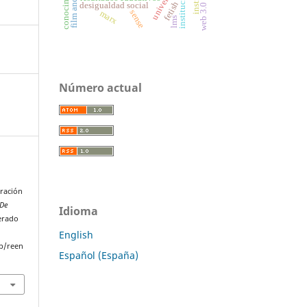
instituciones
fetish
desigualdad social
web 3.0
sense
marx
lms
Número actual
eración
 De
Idioma
perado
English
p/reen
Español (España)