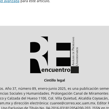
tud avanzada
para este artículo.
Cintillo legal
os. Año 37, número 89, enero-junio 2025, es una publicación sem
Ciencias Sociales y Humanidades. Prolongación Canal de Miramontes
ico y Calzada del Hueso 1100, Col. Villa Quietud, Alcaldía Coyoacán,
uam.mx y dirección electrónica: cuaree@correo.xoc.uam.mx. Editor
l Uso Exclusivo de Título No. 04-2016-031812054200-203, ISSN en tr