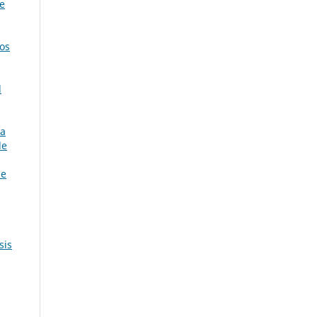
e
nos
l
 a
de
de
sis