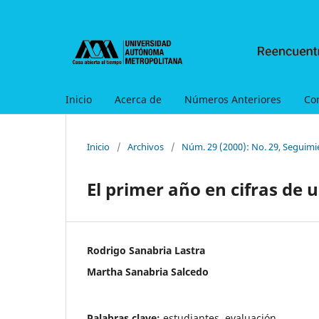
Inicio
Acerca de
Números Anteriores
Co
Inicio
/
Archivos
/
Núm. 29 (2000): No. 29, Seguimi
El primer año en cifras de
Rodrigo Sanabria Lastra
Martha Sanabria Salcedo
Palabras clave:
estudiantes, evaluación