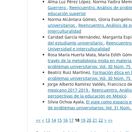
Alma Luz Pérez López, Norma Yadira Memi
Guerrero
,
Reencuentro. Análisis de probl
educación superior
Norma Alcántara Gómez, Gloria Evangelin
universitarios
,
Reencuentro. Análisis de p
interculturalidad
Caridad García Hernández, Margarita Es
del estudiante universitario
,
Reencuentro.
Universidad e interculturalidad
Rosa María Huerta Mata, María Edith Go
través de la metodología mixta en materia
problemas universitarios: Vol. 30 Núm. 75 
Beatriz Ruiz Martínez,
Formación ética e
problemas universitarios: Vol. 30 Núm. 75 
Jorge Alberto Ramírez Valdés, Francisco d
mexicano 2017-2019
,
Reencuentro. Análisi
perspectivas de la educación en México
Silvia Ochoa Ayala,
El viaje como espacio 
de problemas universitarios: Vol. 31 Núm. 
<<
<
13
14
15
16
17
18
19
20
21
22
>
>>