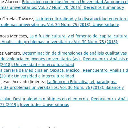
je Alarcón,
Educación con inclusión en la Universidad Autónoma d
emas universitarios: Vol. 27 Núm. 70 (2015): Derechos humanos y
a Ornelas Tavarez,
La interculturalidad y la discapacidad en entor
roblemas universitarios: Vol. 30 Núm. 75 (2018): Universidad e
pinosa Meneses,
La difusión cultural y el fomento del capital cultura
 Análisis de problemas universitarios: Vol. 30 Núm. 75 (2018):
́mez Gamero,
Determinación de dimensiones de análisis cualitativas
 de violencia en jóvenes universitarios(as)
,
Reencuentro. Análisis 
(2018): Universidad e interculturalidad
n la carrera de Medicina en Oaxaca, México
,
Reencuentro. Análisis 
(2018): Universidad e interculturalidad
e Jesús Acevedo Jiménez,
La Reforma Educativa, el paradigma
s de problemas universitarios: Vol. 30 Núm. 76 (2018): Balance y
escolar. Desigualdades múltiples en el entorno
,
Reencuentro. Análi
77 (2019): Juventudes Universitarias