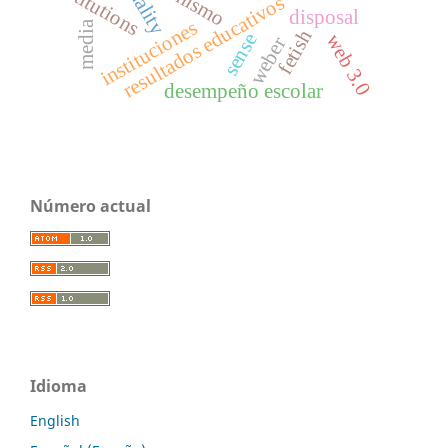
institutions
resultados educativos
disposal
instituciones
media
fetish
sense
web 3.0
weber
desempeño escolar
Número actual
Idioma
English