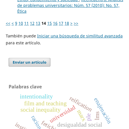
de problemas universitarios: Núm. 57 (2010): No. 57,
Ética
<<
<
9
10
11
12
13
14
15
16
17
18
>
>>
También puede
Iniciar una búsqueda de similitud avanzada
para este artículo.
Enviar un artículo
Palabras clave
intentionality
reification
enajenación
film and teaching
universidad
social inequality
marx
lms
ple
racionality
fetichismo
desigualdad social