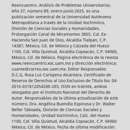
Reencuentro. Análisis de Problemas Universitarios.
Año 37, número 89, enero-junio 2025, es una
publicación semestral de la Universidad Autónoma
Metropolitana a través de la Unidad Xochimilco,
División de Ciencias Sociales y Humanidades.
Prolongación Canal de Miramontes 3855, Col. Ex-
Hacienda San Juan de Dios, Alcaldía Tlalpan, C.P.
14387, México, Cd. de México y Calzada del Hueso
1100, Col. Villa Quietud, Alcaldía Coyoacán, C.P. 04960,
México, Cd. de México. Página electrónica de la revista
www.reencuentro.xoc.uam.mx y dirección electrónica:
cuaree@correo.xoc.uam.mx. Editor Responsable:
D.C.G. Rosa Luz Cartajena Alcántara. Certificado de
Reserva de Derechos al Uso Exclusivo de Título No. 04-
2016-031812054200-203, ISSN en trámite, ambos
otorgados por el Instituto Nacional del Derecho de
Autor. Responsables de la última actualización de este
número, Dra. Angélica Buendía Espinosa y Dr. Walter
Beller Taboada, División de Ciencias Sociales y
Humanidades, Unidad Xochimilco, Calz. del Hueso
1100, Col. Villa Quietud, Alcaldía Coyoacán, C.P. 04960
México, Cd. de México. Fecha de última modificación: