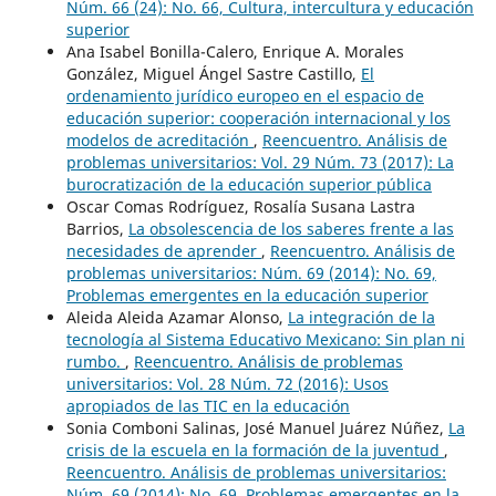
Núm. 66 (24): No. 66, Cultura, intercultura y educación
superior
Ana Isabel Bonilla-Calero, Enrique A. Morales
González, Miguel Ángel Sastre Castillo,
El
ordenamiento jurídico europeo en el espacio de
educación superior: cooperación internacional y los
modelos de acreditación
,
Reencuentro. Análisis de
problemas universitarios: Vol. 29 Núm. 73 (2017): La
burocratización de la educación superior pública
Oscar Comas Rodríguez, Rosalía Susana Lastra
Barrios,
La obsolescencia de los saberes frente a las
necesidades de aprender
,
Reencuentro. Análisis de
problemas universitarios: Núm. 69 (2014): No. 69,
Problemas emergentes en la educación superior
Aleida Aleida Azamar Alonso,
La integración de la
tecnología al Sistema Educativo Mexicano: Sin plan ni
rumbo.
,
Reencuentro. Análisis de problemas
universitarios: Vol. 28 Núm. 72 (2016): Usos
apropiados de las TIC en la educación
Sonia Comboni Salinas, José Manuel Juárez Núñez,
La
crisis de la escuela en la formación de la juventud
,
Reencuentro. Análisis de problemas universitarios:
Núm. 69 (2014): No. 69, Problemas emergentes en la