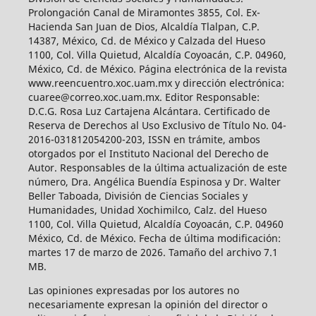
Prolongación Canal de Miramontes 3855, Col. Ex-
Hacienda San Juan de Dios, Alcaldía Tlalpan, C.P.
14387, México, Cd. de México y Calzada del Hueso
1100, Col. Villa Quietud, Alcaldía Coyoacán, C.P. 04960,
México, Cd. de México. Página electrónica de la revista
www.reencuentro.xoc.uam.mx y dirección electrónica:
cuaree@correo.xoc.uam.mx. Editor Responsable:
D.C.G. Rosa Luz Cartajena Alcántara. Certificado de
Reserva de Derechos al Uso Exclusivo de Título No. 04-
2016-031812054200-203, ISSN en trámite, ambos
otorgados por el Instituto Nacional del Derecho de
Autor. Responsables de la última actualización de este
número, Dra. Angélica Buendía Espinosa y Dr. Walter
Beller Taboada, División de Ciencias Sociales y
Humanidades, Unidad Xochimilco, Calz. del Hueso
1100, Col. Villa Quietud, Alcaldía Coyoacán, C.P. 04960
México, Cd. de México. Fecha de última modificación:
martes 17 de marzo de 2026. Tamaño del archivo 7.1
MB.
Las opiniones expresadas por los autores no
necesariamente expresan la opinión del director o