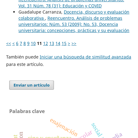
Vol. 31 Núm. 78 (31): Educación y COVID
Guadalupe Carranza,
Docencia, discurso y evaluación
colaborativa
,
Reencuentro. Análisis de problemas
universitarios: Núm. 53 (2009): No. 53, Docencia
universitaria: concepciones, prácticas y su evaluación
<<
<
6
7
8
9
10
11
12
13
14
15
>
>>
También puede
Iniciar una búsqueda de similitud avanzada
para este artículo.
Enviar un artículo
Palabras clave
enajenación
media
cine y enseñanza