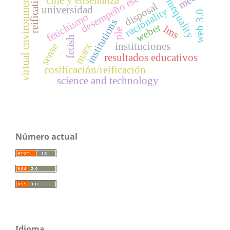
social inequality
desempeño escolar
reification
virtual environment
disposal
universidad
racionality
web 3.0
fetichismo
institutions
weber
lms
ple
fetish
instituciones
marx
sense
resultados educativos
cosificación/reificación
science and technology
Número actual
Idioma