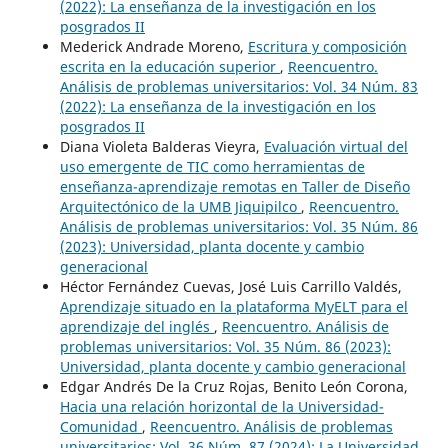
(2022): La enseñanza de la investigación en los
posgrados II
Mederick Andrade Moreno,
Escritura y composición
escrita en la educación superior
,
Reencuentro.
Análisis de problemas universitarios: Vol. 34 Núm. 83
(2022): La enseñanza de la investigación en los
posgrados II
Diana Violeta Balderas Vieyra,
Evaluación virtual del
uso emergente de TIC como herramientas de
enseñanza-aprendizaje remotas en Taller de Diseño
Arquitectónico de la UMB Jiquipilco
,
Reencuentro.
Análisis de problemas universitarios: Vol. 35 Núm. 86
(2023): Universidad, planta docente y cambio
generacional
Héctor Fernández Cuevas, José Luis Carrillo Valdés,
Aprendizaje situado en la plataforma MyELT para el
aprendizaje del inglés
,
Reencuentro. Análisis de
problemas universitarios: Vol. 35 Núm. 86 (2023):
Universidad, planta docente y cambio generacional
Edgar Andrés De la Cruz Rojas, Benito León Corona,
Hacia una relación horizontal de la Universidad-
Comunidad
,
Reencuentro. Análisis de problemas
universitarios: Vol. 36 Núm. 87 (2024): La Universidad