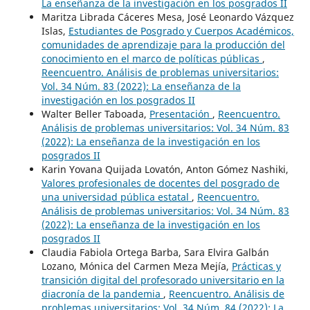
La enseñanza de la investigación en los posgrados II
Maritza Librada Cáceres Mesa, José Leonardo Vázquez
Islas,
Estudiantes de Posgrado y Cuerpos Académicos,
comunidades de aprendizaje para la producción del
conocimiento en el marco de políticas públicas
,
Reencuentro. Análisis de problemas universitarios:
Vol. 34 Núm. 83 (2022): La enseñanza de la
investigación en los posgrados II
Walter Beller Taboada,
Presentación
,
Reencuentro.
Análisis de problemas universitarios: Vol. 34 Núm. 83
(2022): La enseñanza de la investigación en los
posgrados II
Karin Yovana Quijada Lovatón, Anton Gómez Nashiki,
Valores profesionales de docentes del posgrado de
una universidad pública estatal
,
Reencuentro.
Análisis de problemas universitarios: Vol. 34 Núm. 83
(2022): La enseñanza de la investigación en los
posgrados II
Claudia Fabiola Ortega Barba, Sara Elvira Galbán
Lozano, Mónica del Carmen Meza Mejía,
Prácticas y
transición digital del profesorado universitario en la
diacronía de la pandemia
,
Reencuentro. Análisis de
problemas universitarios: Vol. 34 Núm. 84 (2022): La