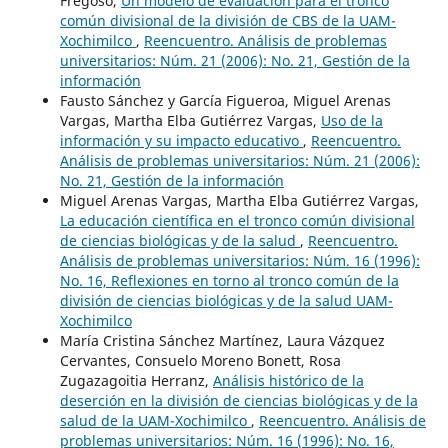
Fregoso,
Un modelo de evaluación para el tronco
común divisional de la división de CBS de la UAM-
Xochimilco
,
Reencuentro. Análisis de problemas
universitarios: Núm. 21 (2006): No. 21, Gestión de la
información
Fausto Sánchez y García Figueroa, Miguel Arenas
Vargas, Martha Elba Gutiérrez Vargas,
Uso de la
información y su impacto educativo
,
Reencuentro.
Análisis de problemas universitarios: Núm. 21 (2006):
No. 21, Gestión de la información
Miguel Arenas Vargas, Martha Elba Gutiérrez Vargas,
La educación científica en el tronco común divisional
de ciencias biológicas y de la salud
,
Reencuentro.
Análisis de problemas universitarios: Núm. 16 (1996):
No. 16, Reflexiones en torno al tronco común de la
división de ciencias biológicas y de la salud UAM-
Xochimilco
María Cristina Sánchez Martínez, Laura Vázquez
Cervantes, Consuelo Moreno Bonett, Rosa
Zugazagoitia Herranz,
Análisis histórico de la
deserción en la división de ciencias biológicas y de la
salud de la UAM-Xochimilco
,
Reencuentro. Análisis de
problemas universitarios: Núm. 16 (1996): No. 16,