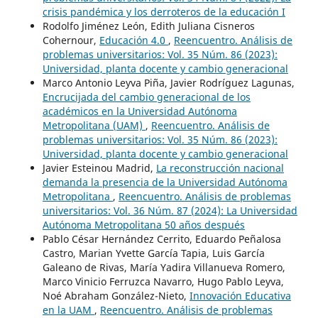
crisis pandémica y los derroteros de la educación I
Rodolfo Jiménez León, Edith Juliana Cisneros
Cohernour,
Educación 4.0
,
Reencuentro. Análisis de
problemas universitarios: Vol. 35 Núm. 86 (2023):
Universidad, planta docente y cambio generacional
Marco Antonio Leyva Piña, Javier Rodríguez Lagunas,
Encrucijada del cambio generacional de los
académicos en la Universidad Autónoma
Metropolitana (UAM)
,
Reencuentro. Análisis de
problemas universitarios: Vol. 35 Núm. 86 (2023):
Universidad, planta docente y cambio generacional
Javier Esteinou Madrid,
La reconstrucción nacional
demanda la presencia de la Universidad Autónoma
Metropolitana
,
Reencuentro. Análisis de problemas
universitarios: Vol. 36 Núm. 87 (2024): La Universidad
Autónoma Metropolitana 50 años después
Pablo César Hernández Cerrito, Eduardo Peñalosa
Castro, Marian Yvette García Tapia, Luis García
Galeano de Rivas, María Yadira Villanueva Romero,
Marco Vinicio Ferruzca Navarro, Hugo Pablo Leyva,
Noé Abraham González-Nieto,
Innovación Educativa
en la UAM
,
Reencuentro. Análisis de problemas