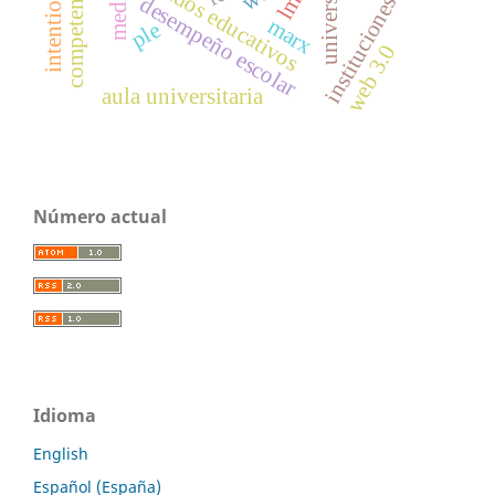
intentionality
resultados educativos
universidad
lms
media
instituciones
desempeño escolar
marx
ple
web 3.0
aula universitaria
Número actual
Idioma
English
Español (España)