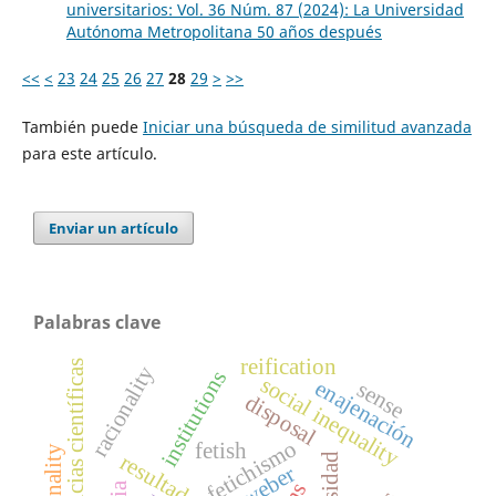
universitarios: Vol. 36 Núm. 87 (2024): La Universidad
Autónoma Metropolitana 50 años después
<<
<
23
24
25
26
27
28
29
>
>>
También puede
Iniciar una búsqueda de similitud avanzada
para este artículo.
Enviar un artículo
Palabras clave
reification
competencias científicas
racionality
institutions
social inequality
enajenación
sense
disposal
fetichismo
fetish
weber