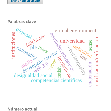
Enviar un artículo
Palabras clave
disposal
virtual environment
resultados educativos
instituciones
fetichismo
cosificación/reificación
universidad
sense
reification
social inequality
marx
ple
racionality
desempeño escolar
lms
institutions
media
weber
web 3.0
enajenación
fetish
desigualdad social
competencias científicas
Número actual