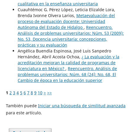
cualitativa en la enseñanza universitaria
Cuauhtémoc G. Pérez López, Leticia Elizalde Lora,
Brenda Ivonne Olvera Larios,
Metaevaluación del
proceso de evaluación docente: Universidad
Autónoma del Estado de Hidalgo
,
Reencuentro.
Análisis de problemas universitarios: Núm. 53 (2009):
No. 53, Docencia universitaria: concepciones,
prácticas y su evaluación
Angélica Buendía Espinosa, José Luis Sanpedro
Hernández, Abril Acosta Ochoa,
¿ La evaluación y la
acreditación mejoran la calidad de programas de
licenciatura en México?
,
Reencuentro. Análisis de
problemas universitarios: Núm. 68 (24): No. 68, El
Cambio de época en la educación superior
1
2
3
4
5
6
7
8
9
10
>
>>
También puede
Iniciar una búsqueda de similitud avanzada
para este artículo.