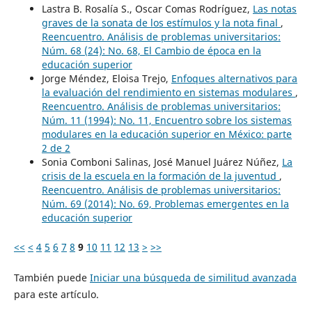
Lastra B. Rosalía S., Oscar Comas Rodríguez,
Las notas
graves de la sonata de los estímulos y la nota final
,
Reencuentro. Análisis de problemas universitarios:
Núm. 68 (24): No. 68, El Cambio de época en la
educación superior
Jorge Méndez, Eloisa Trejo,
Enfoques alternativos para
la evaluación del rendimiento en sistemas modulares
,
Reencuentro. Análisis de problemas universitarios:
Núm. 11 (1994): No. 11, Encuentro sobre los sistemas
modulares en la educación superior en México: parte
2 de 2
Sonia Comboni Salinas, José Manuel Juárez Núñez,
La
crisis de la escuela en la formación de la juventud
,
Reencuentro. Análisis de problemas universitarios:
Núm. 69 (2014): No. 69, Problemas emergentes en la
educación superior
<<
<
4
5
6
7
8
9
10
11
12
13
>
>>
También puede
Iniciar una búsqueda de similitud avanzada
para este artículo.