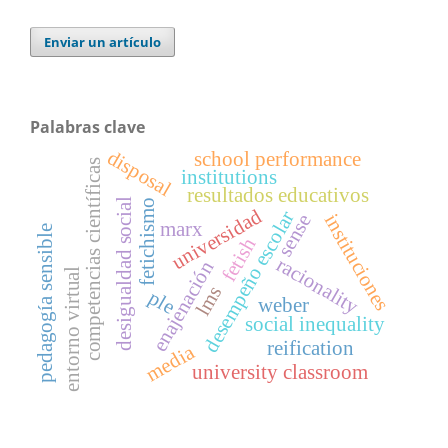
Enviar un artículo
Palabras clave
disposal
school performance
competencias científicas
institutions
resultados educativos
desigualdad social
fetichismo
universidad
desempeño escolar
instituciones
sense
marx
pedagogía sensible
fetish
racionality
enajenación
entorno virtual
lms
ple
weber
social inequality
reification
media
university classroom