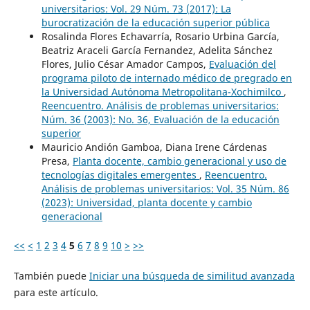
universitarios: Vol. 29 Núm. 73 (2017): La
burocratización de la educación superior pública
Rosalinda Flores Echavarría, Rosario Urbina García,
Beatriz Araceli García Fernandez, Adelita Sánchez
Flores, Julio César Amador Campos,
Evaluación del
programa piloto de internado médico de pregrado en
la Universidad Autónoma Metropolitana-Xochimilco
,
Reencuentro. Análisis de problemas universitarios:
Núm. 36 (2003): No. 36, Evaluación de la educación
superior
Mauricio Andión Gamboa, Diana Irene Cárdenas
Presa,
Planta docente, cambio generacional y uso de
tecnologías digitales emergentes
,
Reencuentro.
Análisis de problemas universitarios: Vol. 35 Núm. 86
(2023): Universidad, planta docente y cambio
generacional
<<
<
1
2
3
4
5
6
7
8
9
10
>
>>
También puede
Iniciar una búsqueda de similitud avanzada
para este artículo.