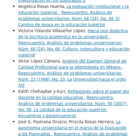
investigación en los posgrados II
Angélica Rosas Huerta,
La evaluación institucional y la
educación superior
,
Reencuentro. Análisis de
problemas universitarios: Núm. 68 (24): No. 68, El
Cambio de época en la educación superior
Victoria Yolanda Villaseñor López,
Hacia una didáctica
de la escritura académica en la universidad
,
Reencuentro. Análisis de problemas universitarios:
Núm. 66 (24): No. 66, Cultura, intercultura y educación
superior
Víctor López Cámara,
Análisis del Examen General de
Calidad Profesional para la odontología en México
,
Reencuentro. Análisis de problemas universitarios:
Núm. 23 (1998): No. 23, La Universidad hacia el siglo
XXI
Edith Chehaybar y Kuri,
Reflexiones sobre el papel del
docente en la calidad educativa
,
Reencuentro.
Análisis de problemas universitarios: Núm. 50 (2007):
No. 50, La calidad de la educación superior:
encuentros y desencuentros
José G. Pastrana Orozco, Priscila Rosas Herrera,
La
autonomía universitaria en el marco de la Evaluación
a los Posgrados
,
Reencuentro. Análisis de problemas