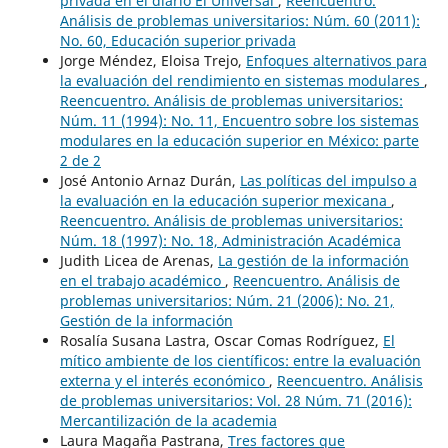
privada en el diario El Universal
,
Reencuentro.
Análisis de problemas universitarios: Núm. 60 (2011):
No. 60, Educación superior privada
Jorge Méndez, Eloisa Trejo,
Enfoques alternativos para
la evaluación del rendimiento en sistemas modulares
,
Reencuentro. Análisis de problemas universitarios:
Núm. 11 (1994): No. 11, Encuentro sobre los sistemas
modulares en la educación superior en México: parte
2 de 2
José Antonio Arnaz Durán,
Las políticas del impulso a
la evaluación en la educación superior mexicana
,
Reencuentro. Análisis de problemas universitarios:
Núm. 18 (1997): No. 18, Administración Académica
Judith Licea de Arenas,
La gestión de la información
en el trabajo académico
,
Reencuentro. Análisis de
problemas universitarios: Núm. 21 (2006): No. 21,
Gestión de la información
Rosalía Susana Lastra, Oscar Comas Rodríguez,
El
mítico ambiente de los científicos: entre la evaluación
externa y el interés económico
,
Reencuentro. Análisis
de problemas universitarios: Vol. 28 Núm. 71 (2016):
Mercantilización de la academia
Laura Magaña Pastrana,
Tres factores que