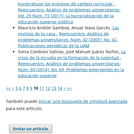
burocratizan los procesos de cambio curricular
,
Reencuentro. Análisis de problemas universitarios:
Vol. 29 Núm. 73 (2017): La burocratización de la
educación superior pública
Mauricio Andión Gamboa, Anuar Nava Garcés,
Las
revistas de tu casa
,
Reencuentro. Análisis de
problemas universitarios: Núm. 42 (2005): No. 42,
Publicaciones periódicas de la UAM
Sonia Comboni Salinas, José Manuel Juárez Núñez,
La
crisis de la escuela en la formación de la juventud
,
Reencuentro. Análisis de problemas universitarios:
Núm. 69 (2014): No. 69, Problemas emergentes en la
educación superior
<<
<
5
6
7
8
9
10
11
12
13
14
>
>>
También puede
Iniciar una búsqueda de similitud avanzada
para este artículo.
Enviar un artículo