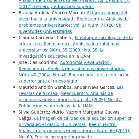
Análisis de problemas universitarios: Vol. 29 Núm. 74
(2017): Género y educación superior
Braulia Audelia Chacón Moreno,
El largo camino del
joven hacia la universidad
,
Reencuentro. Análisis de
problemas universitarios: Vol. 31 Núm. 77 (2019):
Juventudes Universitarias
Claudia Cárdenas Cabello,
El enfoque sociológico de la
educación
,
Reencuentro. Análisis de problemas
universitarios: Núm. 55 (2009): No. 55, La
investigación educativa en la UAM
José Dias Sobrinho,
Autonomía y evaluación
,
Reencuentro. Análisis de problemas universitarios:
Núm. 40 (2004): No. 40, Encrucijadas de la educación
superior ante el nuevo siglo
Mauricio Andión Gamboa, Anuar Nava Garcés,
Las
revistas de tu casa
,
Reencuentro. Análisis de
problemas universitarios: Núm. 42 (2005): No. 42,
Publicaciones periódicas de la UAM
Silvia Gutiérrez Vidrio, Yazmín Margarita Cuevas
Cajiga,
La imagen de calidad de la educación superior
privada en el diario El Universal
,
Reencuentro.
Análisis de problemas universitarios: Núm. 60 (2011):
No. 60, Educación superior privada