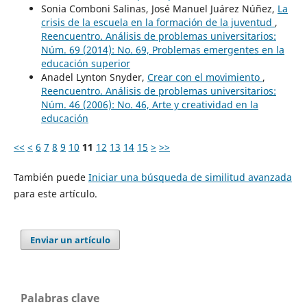
Sonia Comboni Salinas, José Manuel Juárez Núñez,
La
crisis de la escuela en la formación de la juventud
,
Reencuentro. Análisis de problemas universitarios:
Núm. 69 (2014): No. 69, Problemas emergentes en la
educación superior
Anadel Lynton Snyder,
Crear con el movimiento
,
Reencuentro. Análisis de problemas universitarios:
Núm. 46 (2006): No. 46, Arte y creatividad en la
educación
<<
<
6
7
8
9
10
11
12
13
14
15
>
>>
También puede
Iniciar una búsqueda de similitud avanzada
para este artículo.
Enviar un artículo
Palabras clave