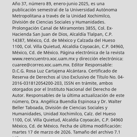
Año 37, número 89, enero-junio 2025, es una
publicación semestral de la Universidad Autónoma
Metropolitana a través de la Unidad Xochimilco,
División de Ciencias Sociales y Humanidades.
Prolongación Canal de Miramontes 3855, Col. Ex-
Hacienda San Juan de Dios, Alcaldía Tlalpan, C.P.
14387, México, Cd. de México y Calzada del Hueso
1100, Col. Villa Quietud, Alcaldía Coyoacán, C.P. 04960,
México, Cd. de México. Página electrónica de la revista
www.reencuentro.xoc.uam.mx y dirección electrónica:
cuaree@correo.xoc.uam.mx. Editor Responsable:
D.C.G. Rosa Luz Cartajena Alcántara. Certificado de
Reserva de Derechos al Uso Exclusivo de Título No. 04-
2016-031812054200-203, ISSN en trámite, ambos
otorgados por el Instituto Nacional del Derecho de
Autor. Responsables de la última actualización de este
número, Dra. Angélica Buendía Espinosa y Dr. Walter
Beller Taboada, División de Ciencias Sociales y
Humanidades, Unidad Xochimilco, Calz. del Hueso
1100, Col. Villa Quietud, Alcaldía Coyoacán, C.P. 04960
México, Cd. de México. Fecha de última modificación:
martes 17 de marzo de 2026. Tamaño del archivo 7.1