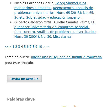
Nicolás Cárdenas García,
Georg Simmel y los
mandarines alemanes
,
Reencuentro. Análisis de
problemas universitarios: Núm. 65 (2013): No. 65,
Sujeto, Subjetividad y educación superior
Gilberto Calderón Ortiz, Aurelio Canales Palma,
El
quehacer universitario y el compromiso social
,
Reencuentro. Análisis de problemas universitarios:
Núm. 30 (2001): No. 30, Miscelanea
<<
<
1
2
3
4
5
6
7
8
9
10
>
>>
También puede
Iniciar una búsqueda de similitud avanzada
para este artículo.
Enviar un artículo
Palabras clave