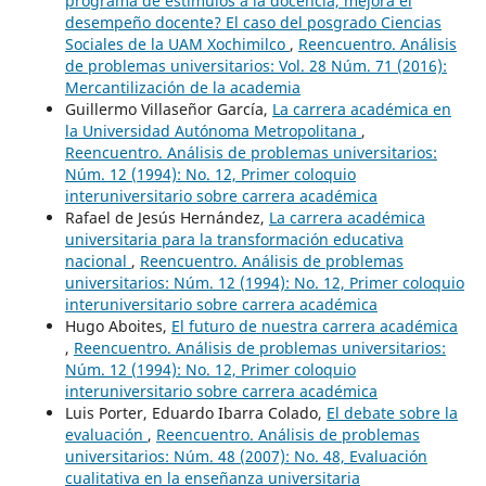
programa de estímulos a la docencia, mejora el
desempeño docente? El caso del posgrado Ciencias
Sociales de la UAM Xochimilco
,
Reencuentro. Análisis
de problemas universitarios: Vol. 28 Núm. 71 (2016):
Mercantilización de la academia
Guillermo Villaseñor García,
La carrera académica en
la Universidad Autónoma Metropolitana
,
Reencuentro. Análisis de problemas universitarios:
Núm. 12 (1994): No. 12, Primer coloquio
interuniversitario sobre carrera académica
Rafael de Jesús Hernández,
La carrera académica
universitaria para la transformación educativa
nacional
,
Reencuentro. Análisis de problemas
universitarios: Núm. 12 (1994): No. 12, Primer coloquio
interuniversitario sobre carrera académica
Hugo Aboites,
El futuro de nuestra carrera académica
,
Reencuentro. Análisis de problemas universitarios:
Núm. 12 (1994): No. 12, Primer coloquio
interuniversitario sobre carrera académica
Luis Porter, Eduardo Ibarra Colado,
El debate sobre la
evaluación
,
Reencuentro. Análisis de problemas
universitarios: Núm. 48 (2007): No. 48, Evaluación
cualitativa en la enseñanza universitaria