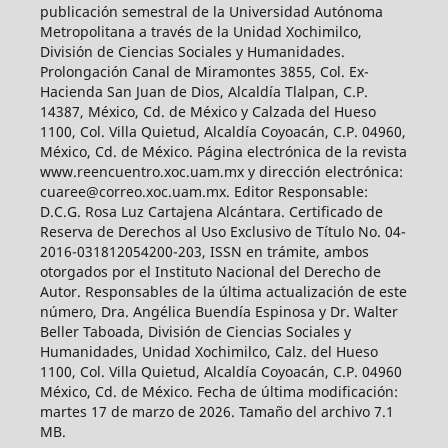
publicación semestral de la Universidad Autónoma
Metropolitana a través de la Unidad Xochimilco,
División de Ciencias Sociales y Humanidades.
Prolongación Canal de Miramontes 3855, Col. Ex-
Hacienda San Juan de Dios, Alcaldía Tlalpan, C.P.
14387, México, Cd. de México y Calzada del Hueso
1100, Col. Villa Quietud, Alcaldía Coyoacán, C.P. 04960,
México, Cd. de México. Página electrónica de la revista
www.reencuentro.xoc.uam.mx y dirección electrónica:
cuaree@correo.xoc.uam.mx. Editor Responsable:
D.C.G. Rosa Luz Cartajena Alcántara. Certificado de
Reserva de Derechos al Uso Exclusivo de Título No. 04-
2016-031812054200-203, ISSN en trámite, ambos
otorgados por el Instituto Nacional del Derecho de
Autor. Responsables de la última actualización de este
número, Dra. Angélica Buendía Espinosa y Dr. Walter
Beller Taboada, División de Ciencias Sociales y
Humanidades, Unidad Xochimilco, Calz. del Hueso
1100, Col. Villa Quietud, Alcaldía Coyoacán, C.P. 04960
México, Cd. de México. Fecha de última modificación:
martes 17 de marzo de 2026. Tamaño del archivo 7.1
MB.