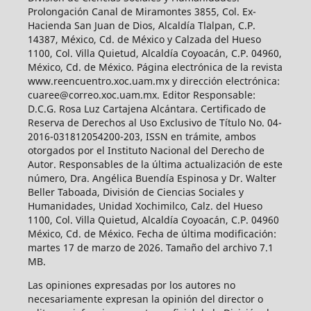
Prolongación Canal de Miramontes 3855, Col. Ex-
Hacienda San Juan de Dios, Alcaldía Tlalpan, C.P.
14387, México, Cd. de México y Calzada del Hueso
1100, Col. Villa Quietud, Alcaldía Coyoacán, C.P. 04960,
México, Cd. de México. Página electrónica de la revista
www.reencuentro.xoc.uam.mx y dirección electrónica:
cuaree@correo.xoc.uam.mx. Editor Responsable:
D.C.G. Rosa Luz Cartajena Alcántara. Certificado de
Reserva de Derechos al Uso Exclusivo de Título No. 04-
2016-031812054200-203, ISSN en trámite, ambos
otorgados por el Instituto Nacional del Derecho de
Autor. Responsables de la última actualización de este
número, Dra. Angélica Buendía Espinosa y Dr. Walter
Beller Taboada, División de Ciencias Sociales y
Humanidades, Unidad Xochimilco, Calz. del Hueso
1100, Col. Villa Quietud, Alcaldía Coyoacán, C.P. 04960
México, Cd. de México. Fecha de última modificación:
martes 17 de marzo de 2026. Tamaño del archivo 7.1
MB.
Las opiniones expresadas por los autores no
necesariamente expresan la opinión del director o