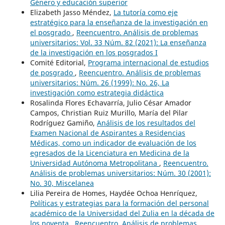
Género y educación superior
Elizabeth Jasso Méndez,
La tutoría como eje
estratégico para la enseñanza de la investigación en
el posgrado
,
Reencuentro. Análisis de problemas
universitarios: Vol. 33 Núm. 82 (2021): La enseñanza
de la investigación en los posgrados I
Comité Editorial,
Programa internacional de estudios
de posgrado
,
Reencuentro. Análisis de problemas
universitarios: Núm. 26 (1999): No. 26, La
investigación como estrategia didáctica
Rosalinda Flores Echavarría, Julio César Amador
Campos, Christian Ruiz Murillo, María del Pilar
Rodríguez Gamiño,
Análisis de los resultados del
Examen Nacional de Aspirantes a Residencias
Médicas, como un indicador de evaluación de los
egresados de la Licenciatura en Medicina de la
Universidad Autónoma Metropolitana
,
Reencuentro.
Análisis de problemas universitarios: Núm. 30 (2001):
No. 30, Miscelanea
Lilia Pereira de Homes, Haydée Ochoa Henríquez,
Políticas y estrategias para la formación del personal
académico de la Universidad del Zulia en la década de
los noventa
,
Reencuentro. Análisis de problemas