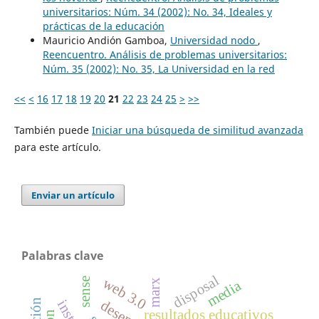
universitarios: Núm. 34 (2002): No. 34, Ideales y
prácticas de la educación
Mauricio Andión Gamboa,
Universidad nodo
,
Reencuentro. Análisis de problemas universitarios:
Núm. 35 (2002): No. 35, La Universidad en la red
<<
<
16
17
18
19
20
21
22
23
24
25
>
>>
También puede
Iniciar una búsqueda de similitud avanzada
para este artículo.
Enviar un artículo
Palabras clave
disposal
web 3.0
sense
media
marx
resultados educativos