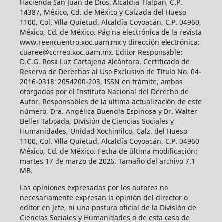
Hacienda San Juan de Dios, Alcaldía Tlalpan, C.P.
14387, México, Cd. de México y Calzada del Hueso
1100, Col. Villa Quietud, Alcaldía Coyoacán, C.P. 04960,
México, Cd. de México. Página electrónica de la revista
www.reencuentro.xoc.uam.mx y dirección electrónica:
cuaree@correo.xoc.uam.mx. Editor Responsable:
D.C.G. Rosa Luz Cartajena Alcántara. Certificado de
Reserva de Derechos al Uso Exclusivo de Título No. 04-
2016-031812054200-203, ISSN en trámite, ambos
otorgados por el Instituto Nacional del Derecho de
Autor. Responsables de la última actualización de este
número, Dra. Angélica Buendía Espinosa y Dr. Walter
Beller Taboada, División de Ciencias Sociales y
Humanidades, Unidad Xochimilco, Calz. del Hueso
1100, Col. Villa Quietud, Alcaldía Coyoacán, C.P. 04960
México, Cd. de México. Fecha de última modificación:
martes 17 de marzo de 2026. Tamaño del archivo 7.1
MB.
Las opiniones expresadas por los autores no
necesariamente expresan la opinión del director o
editor en jefe, ni una postura oficial de la División de
Ciencias Sociales y Humanidades o de esta casa de