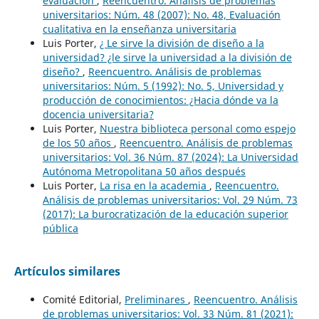
evaluación
,
Reencuentro. Análisis de problemas
universitarios: Núm. 48 (2007): No. 48, Evaluación
cualitativa en la enseñanza universitaria
Luis Porter,
¿ Le sirve la división de diseño a la
universidad? ¿le sirve la universidad a la división de
diseño?
,
Reencuentro. Análisis de problemas
universitarios: Núm. 5 (1992): No. 5, Universidad y
producción de conocimientos: ¿Hacia dónde va la
docencia universitaria?
Luis Porter,
Nuestra biblioteca personal como espejo
de los 50 años
,
Reencuentro. Análisis de problemas
universitarios: Vol. 36 Núm. 87 (2024): La Universidad
Autónoma Metropolitana 50 años después
Luis Porter,
La risa en la academia
,
Reencuentro.
Análisis de problemas universitarios: Vol. 29 Núm. 73
(2017): La burocratización de la educación superior
pública
Artículos similares
Comité Editorial,
Preliminares
,
Reencuentro. Análisis
de problemas universitarios: Vol. 33 Núm. 81 (2021):