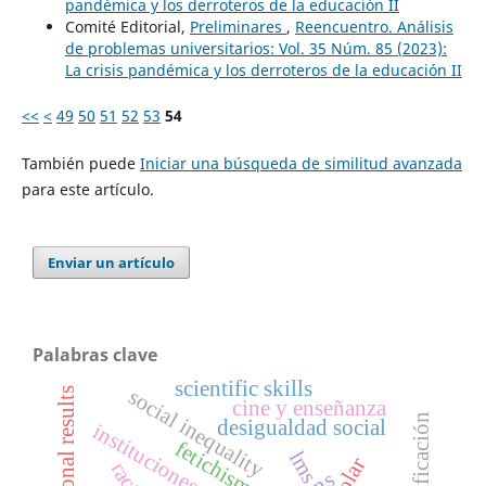
pandémica y los derroteros de la educación II
Comité Editorial,
Preliminares
,
Reencuentro. Análisis
de problemas universitarios: Vol. 35 Núm. 85 (2023):
La crisis pandémica y los derroteros de la educación II
<<
<
49
50
51
52
53
54
También puede
Iniciar una búsqueda de similitud avanzada
para este artículo.
Enviar un artículo
Palabras clave
scientific skills
social inequality
educational results
cine y enseñanza
desigualdad social
instituciones
fetichismo
lms